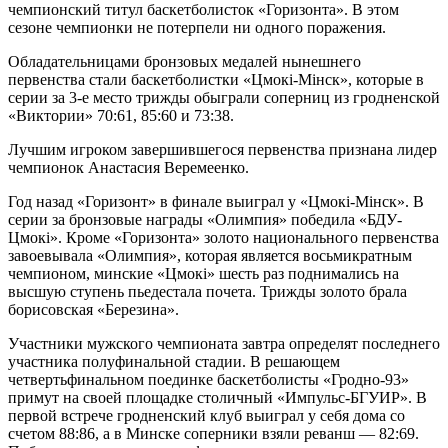
чемпионский титул баскетболисток «Горизонта». В этом
сезоне чемпионки не потерпели ни одного поражения.
Обладательницами бронзовых медалей нынешнего
первенства стали баскетболистки «Цмокi-Мiнск», которые в
серии за 3-е место трижды обыграли соперниц из гродненской
«Виктории» 70:61, 85:60 и 73:38.
Лучшим игроком завершившегося первенства признана лидер
чемпионок Анастасия Веремеенко.
Год назад «Горизонт» в финале выиграл у «Цмокi-Мiнск». В
серии за бронзовые награды «Олимпия» победила «БДУ-
Цмокi». Кроме «Горизонта» золото национального первенства
завоевывала «Олимпия», которая является восьмикратным
чемпионом, минские «Цмокi» шесть раз поднимались на
высшую ступень пьедестала почета. Трижды золото брала
борисовская «Березина».
Участники мужского чемпионата завтра определят последнего
участника полуфинальной стадии. В решающем
четвертьфинальном поединке баскетболисты «Гродно-93»
примут на своей площадке столичный «Импульс-БГУИР». В
первой встрече гродненский клуб выиграл у себя дома со
счетом 88:86, а в Минске соперники взяли реванш — 82:69.