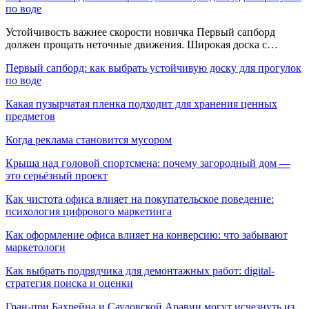
по воде
Устойчивость важнее скорости новичка Первый сапборд
должен прощать неточные движения. Широкая доска с…
Первый сапборд: как выбрать устойчивую доску для прогулок
по воде
Какая пузырчатая пленка подходит для хранения ценных
предметов
Когда реклама становится мусором
Крыша над головой спортсмена: почему загородный дом —
это серьёзный проект
Как чистота офиса влияет на покупательское поведение:
психология цифрового маркетинга
Как оформление офиса влияет на конверсию: что забывают
маркетологи
Как выбрать подрядчика для демонтажных работ: digital-
стратегия поиска и оценки
Гран-при Бахрейна и Саудовской Аравии могут исчезнуть из