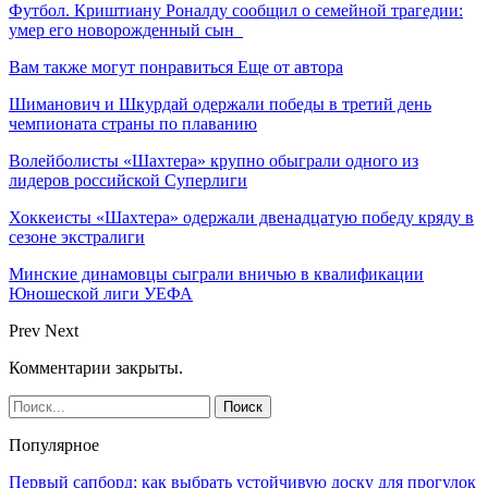
Футбол. Криштиану Роналду сообщил о семейной трагедии:
умер его новорожденный сын
Вам также могут понравиться
Еще от автора
Шиманович и Шкурдай одержали победы в третий день
чемпионата страны по плаванию
Волейболисты «Шахтера» крупно обыграли одного из
лидеров российской Суперлиги
Хоккеисты «Шахтера» одержали двенадцатую победу кряду в
сезоне экстралиги
Минские динамовцы сыграли вничью в квалификации
Юношеской лиги УЕФА
Prev
Next
Комментарии закрыты.
Популярное
Первый сапборд: как выбрать устойчивую доску для прогулок