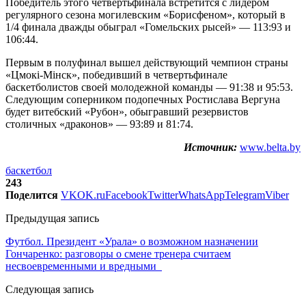
Победитель этого четвертьфинала встретится с лидером
регулярного сезона могилевским «Борисфеном», который в
1/4 финала дважды обыграл «Гомельских рысей» — 113:93 и
106:44.
Первым в полуфинал вышел действующий чемпион страны
«Цмокi-Мiнск», победивший в четвертьфинале
баскетболистов своей молодежной команды — 91:38 и 95:53.
Следующим соперником подопечных Ростислава Вергуна
будет витебский «Рубон», обыгравший резервистов
столичных «драконов» — 93:89 и 81:74.
Источник:
www.belta.by
баскетбол
243
Поделится
VK
OK.ru
Facebook
Twitter
WhatsApp
Telegram
Viber
Предыдущая запись
Футбол. Президент «Урала» о возможном назначении
Гончаренко: разговоры о смене тренера считаем
несвоевременными и вредными
Следующая запись