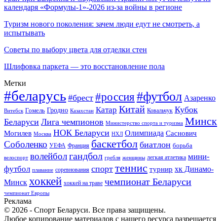
календаря «Формулы-1»-2026 из-за войны в регионе
Туризм нового поколения: зачем люди едут не смотреть, а
испытывать
Советы по выбору цвета для отделки стен
Шлифовка паркета — это восстановление пола
Метки
#беларусь
#футбол
#россия
#брест
Азаренко
Китай
Кубок
Катар
Гомель
Гродно
Казахстан
Ковальчук
Витебск
Минск
Беларуси
Лига чемпионов
Министерство спорта и туризма
НОК Беларуси
Олимпиада
Могилев
Саснович
Москва
НХЛ
баскетбол
Соболенко
биатлон
борьба
УЕФА
Франция
гандбол
волейбол
мини-
легкая атлетика
гребля
женщины
велоспорт
теннис
спорт
футбол
хк Динамо-
турнир
соревнования
плавание
хоккей
чемпионат Беларуси
Минск
хоккей на траве
чемпионат Европы
Реклама
© 2026 - Спорт Беларуси. Все права защищены.
Любое копирование материалов с нашего ресурса разрешается