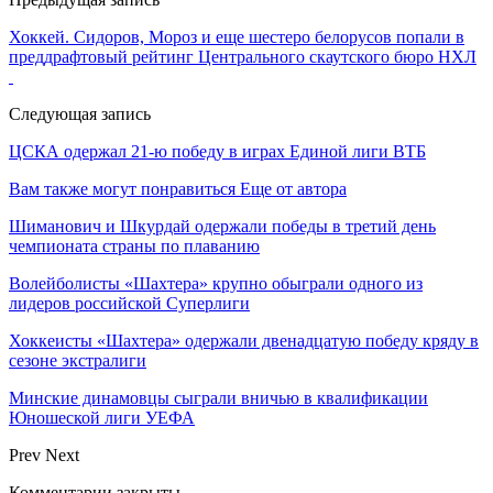
Хоккей. Сидоров, Мороз и еще шестеро белорусов попали в
преддрафтовый рейтинг Центрального скаутского бюро НХЛ
Следующая запись
ЦСКА одержал 21-ю победу в играх Единой лиги ВТБ
Вам также могут понравиться
Еще от автора
Шиманович и Шкурдай одержали победы в третий день
чемпионата страны по плаванию
Волейболисты «Шахтера» крупно обыграли одного из
лидеров российской Суперлиги
Хоккеисты «Шахтера» одержали двенадцатую победу кряду в
сезоне экстралиги
Минские динамовцы сыграли вничью в квалификации
Юношеской лиги УЕФА
Prev
Next
Комментарии закрыты.