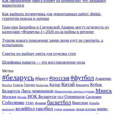
Как оформление офиса влияет на конверсию: что забывают
маркетологи
Как выбрать подрядчика для демонтажных работ: digital-
стратегия поиска и оценки
Гран-при Бахрейна и Саудовской Аравии могут исчезнуть из
календаря «Формулы-1»-2026 из-за войны в регионе
Туризм нового поколения: зачем люди едут не смотреть, а
испытывать
Советы по выбору цвета для отделки стен
Шлифовка паркета — это восстановление пола
Метки
#беларусь
#футбол
#россия
#брест
Азаренко
Китай
Кубок
Катар
Гомель
Гродно
Казахстан
Ковальчук
Витебск
Минск
Беларуси
Лига чемпионов
Министерство спорта и туризма
НОК Беларуси
Олимпиада
Могилев
Саснович
Москва
НХЛ
баскетбол
Соболенко
биатлон
борьба
УЕФА
Франция
гандбол
волейбол
мини-
легкая атлетика
гребля
женщины
велоспорт