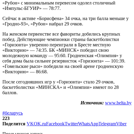
«Рубон» с минимальным перевесом одолел столичный
«Импульс-БГУИР» — 78:77.
Сейчас в активе «Борисфена» 34 очка, на три балла меньше у
«Гродно-93», «Рубон» набрал 29 очков.
На женском первенстве все фавориты добились крупных
побед. Действующие чемпионки страны баскетболистки
«Горизонта» уверенно переиграли в Бресте местную
«Викторию» — 74:35. БК «МИНСК» победил свою
молодежную команду — 95:60. Гродненская «Олимпия» у
себя дома была сильнее резервисток «Горизонта» — 101:39.
«Гомельские рыси» победили на своей арене гродненскую
«Викторию» — 86:68.
После сегодняшних игр у «Горизонта» стало 29 очков,
баскетболистки «МИНСКА» и «Олимпии» имеют по 28
баллов.
Источник:
www.belta.by
#беларусь
223
Поделится
VK
OK.ru
Facebook
Twitter
WhatsApp
Telegram
Viber
Предыдущая запись