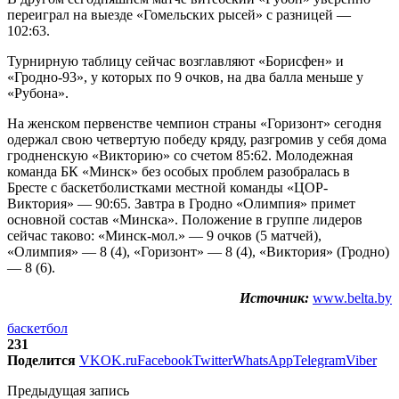
переиграл на выезде «Гомельских рысей» с разницей —
102:63.
Турнирную таблицу сейчас возглавляют «Борисфен» и
«Гродно-93», у которых по 9 очков, на два балла меньше у
«Рубона».
На женском первенстве чемпион страны «Горизонт» сегодня
одержал свою четвертую победу кряду, разгромив у себя дома
гродненскую «Викторию» со счетом 85:62. Молодежная
команда БК «Минск» без особых проблем разобралась в
Бресте с баскетболистками местной команды «ЦОР-
Виктория» — 90:65. Завтра в Гродно «Олимпия» примет
основной состав «Минска». Положение в группе лидеров
сейчас таково: «Минск-мол.» — 9 очков (5 матчей),
«Олимпия» — 8 (4), «Горизонт» — 8 (4), «Виктория» (Гродно)
— 8 (6).
Источник:
www.belta.by
баскетбол
231
Поделится
VK
OK.ru
Facebook
Twitter
WhatsApp
Telegram
Viber
Предыдущая запись