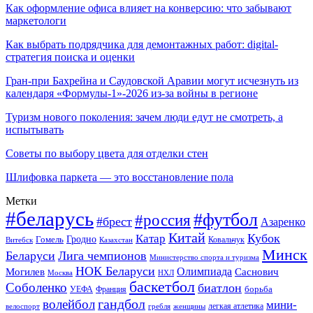
Как оформление офиса влияет на конверсию: что забывают
маркетологи
Как выбрать подрядчика для демонтажных работ: digital-
стратегия поиска и оценки
Гран-при Бахрейна и Саудовской Аравии могут исчезнуть из
календаря «Формулы-1»-2026 из-за войны в регионе
Туризм нового поколения: зачем люди едут не смотреть, а
испытывать
Советы по выбору цвета для отделки стен
Шлифовка паркета — это восстановление пола
Метки
#беларусь
#футбол
#россия
#брест
Азаренко
Китай
Кубок
Катар
Гомель
Гродно
Казахстан
Ковальчук
Витебск
Минск
Беларуси
Лига чемпионов
Министерство спорта и туризма
НОК Беларуси
Олимпиада
Могилев
Саснович
Москва
НХЛ
баскетбол
Соболенко
биатлон
борьба
УЕФА
Франция
гандбол
волейбол
мини-
легкая атлетика
гребля
женщины
велоспорт