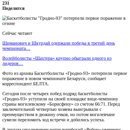
231
Поделится
Сейчас читают
Шиманович и Шкурдай одержали победы в третий день
чемпионата…
Волейболисты «Шахтера» крупно обыграли одного из
лидеров…
Фото из архива Баскетболисты «Гродно-93» потерпели первое
поражение в новом чемпионате Беларуси, сообщает
корреспондент БЕЛТА.
Сегодня после четырех побед подряд баскетболисты
«Гродно-93» уступили на своей площадке вице-чемпиону
страны могилевскому «Борисфену» со счетом 66:71. Перед
заключительной четвертью хозяева выигрывали с
преимуществом в дюжину очков, но потом могилевчане
сумели переломить ход встречи и добились успеха.
В другом сегодняшнем матче витебский «Рубон» уверенно