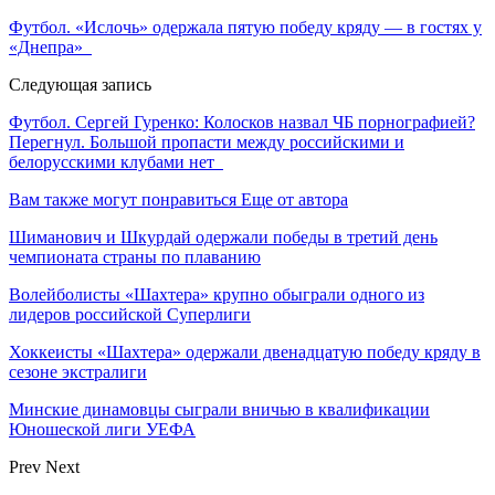
Футбол. «Ислочь» одержала пятую победу кряду — в гостях у
«Днепра»
Следующая запись
Футбол. Сергей Гуренко: Колосков назвал ЧБ порнографией?
Перегнул. Большой пропасти между российскими и
белорусскими клубами нет
Вам также могут понравиться
Еще от автора
Шиманович и Шкурдай одержали победы в третий день
чемпионата страны по плаванию
Волейболисты «Шахтера» крупно обыграли одного из
лидеров российской Суперлиги
Хоккеисты «Шахтера» одержали двенадцатую победу кряду в
сезоне экстралиги
Минские динамовцы сыграли вничью в квалификации
Юношеской лиги УЕФА
Prev
Next