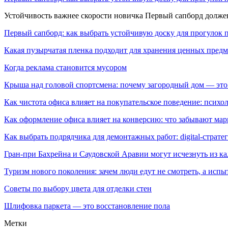
Устойчивость важнее скорости новичка Первый сапборд долж
Первый сапборд: как выбрать устойчивую доску для прогулок 
Какая пузырчатая пленка подходит для хранения ценных предм
Когда реклама становится мусором
Крыша над головой спортсмена: почему загородный дом — это
Как чистота офиса влияет на покупательское поведение: псих
Как оформление офиса влияет на конверсию: что забывают мар
Как выбрать подрядчика для демонтажных работ: digital-страте
Гран-при Бахрейна и Саудовской Аравии могут исчезнуть из к
Туризм нового поколения: зачем люди едут не смотреть, а испы
Советы по выбору цвета для отделки стен
Шлифовка паркета — это восстановление пола
Метки