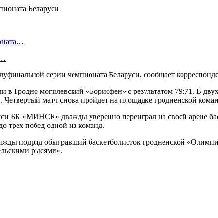
ионата…
в…
олуфинальной серии чемпионата Беларуси, сообщает корреспонд
и в Гродно могилевский «Борисфен» с результатом 79:71. В дву
1. Четвертый матч снова пройдет на площадке гродненской коман
и БК «МИНСК» дважды уверенно переиграл на своей арене баске
о трех побед одной из команд.
рижды подряд обыгравший баскетболисток гродненской «Олимпи
льскими рысями».