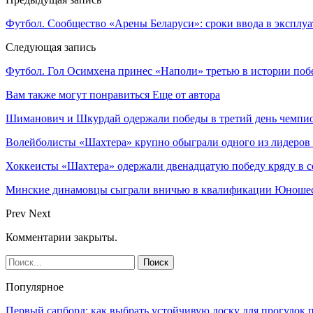
Футбол. Сообщество «Арены Беларуси»: сроки ввода в эксплу
Следующая запись
Футбол. Гол Осимхена принес «Наполи» третью в истории побе
Вам также могут понравиться
Еще от автора
Шиманович и Шкурдай одержали победы в третий день чемпио
Волейболисты «Шахтера» крупно обыграли одного из лидеров
Хоккеисты «Шахтера» одержали двенадцатую победу кряду в с
Минские динамовцы сыграли вничью в квалификации Юноше
Prev
Next
Комментарии закрыты.
Популярное
Первый сапборд: как выбрать устойчивую доску для прогулок 