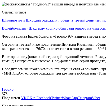
Сейчас читают
Шиманович и Шкурдай одержали победы в третий день чемп
Волейболисты «Шахтера» крупно обыграли одного из лидеро
Фото из архива Баскетболисты «Гродно-93» вышли вперед в п
Сегодня в третьей игре подопечные Дмитрия Кузьмина победил
выиграли хозяева — 76:70, а потом гости взяли реванш — 80:6
Во второй полуфинальной серии действующий чемпион Беларус
команды сыграют в Витебске. Полуфинальные серии проходят д
Победителем женского чемпионата страны стал «Горизонт», т
«МИНСКА», которые одержали три крупные победы над «Гоме
Гродно
373
Поделится
VK
OK.ru
Facebook
Twitter
WhatsApp
Telegram
Viber
Предыдущая запись