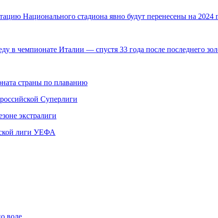
атацию Национального стадиона явно будут перенесены на 2024
ду в чемпионате Италии — спустя 33 года после последнего зо
ната страны по плаванию
 российской Суперлиги
езоне экстралиги
ской лиги УЕФА
по воде