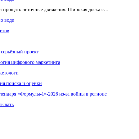
ен прощать неточные движения. Широкая доска с…
по воде
етов
 серьёзный проект
ология цифрового маркетинга
кетологи
гия поиска и оценки
алендаря «Формулы-1»-2026 из-за войны в регионе
тывать