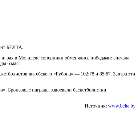
ент БЕЛТА.
х играх в Могилеве соперники обменялись победами: сначала
ды 6 мая.
тболистов витебского «Рубона» — 102:78 и 85:67. Завтра эти
и». Бронзовые награды завоевали баскетболистки
Источник:
www.belta.by