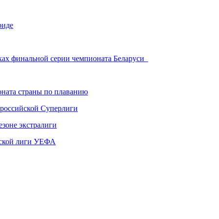
риде
мках финальной серии чемпионата Беларуси
ната страны по плаванию
 российской Суперлиги
езоне экстралиги
ской лиги УЕФА