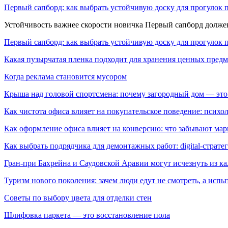
Первый сапборд: как выбрать устойчивую доску для прогулок 
Устойчивость важнее скорости новичка Первый сапборд долж
Первый сапборд: как выбрать устойчивую доску для прогулок 
Какая пузырчатая пленка подходит для хранения ценных предм
Когда реклама становится мусором
Крыша над головой спортсмена: почему загородный дом — это
Как чистота офиса влияет на покупательское поведение: псих
Как оформление офиса влияет на конверсию: что забывают мар
Как выбрать подрядчика для демонтажных работ: digital-страте
Гран-при Бахрейна и Саудовской Аравии могут исчезнуть из к
Туризм нового поколения: зачем люди едут не смотреть, а испы
Советы по выбору цвета для отделки стен
Шлифовка паркета — это восстановление пола