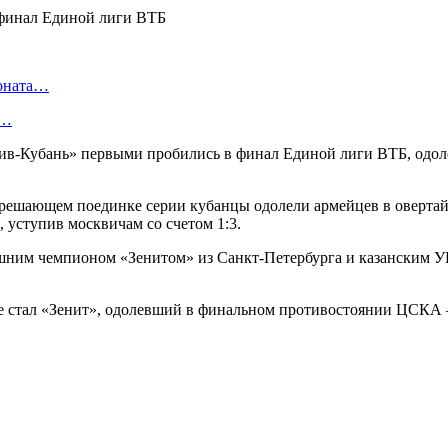
ионата…
в…
тив-Кубань» первыми пробились в финал Единой лиги ВТБ, одол
решающем поединке серии кубанцы одолели армейцев в овертайме
 уступив москвичам со счетом 1:3.
шним чемпионом «Зенитом» из Санкт-Петербурга и казанским У
е стал «Зенит», одолевший в финальном противостоянии ЦСКА 