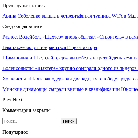
Предыдущая запись
Арина Соболенко вышла в четвертьфинал турнира WTA в Мад
Следующая запись
Разное. Волейбол. «Шахтер» вновь обыграл «Строитель» в ра
Вам также могут понравиться
Еще от автора
Шиманович и Шкурдай одержали победы в третий день чемпио
Волейболисты «Шахтера» крупно обыграли одного из лидеров
Хоккеисты «Шахтера» одержали двенадцатую победу кряду в с
Минские динамовцы сыграли вничью в квалификации Юноше
Prev
Next
Комментарии закрыты.
Популярное