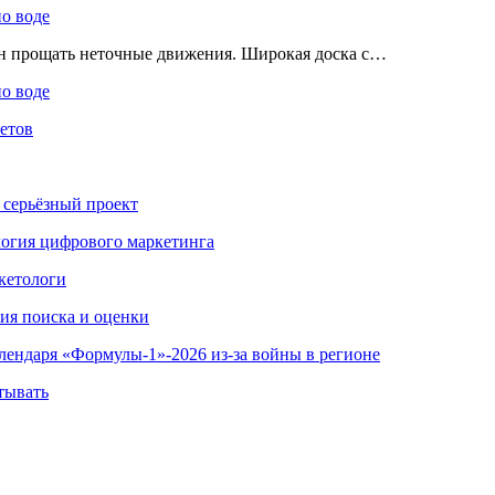
по воде
ен прощать неточные движения. Широкая доска с…
по воде
етов
 серьёзный проект
ология цифрового маркетинга
кетологи
гия поиска и оценки
алендаря «Формулы-1»-2026 из-за войны в регионе
тывать