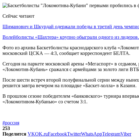
Сейчас читают
Шиманович и Шкурдай одержали победы в третий день чемп
Волейболисты «Шахтера» крупно обыграли одного из лидеро
Фото из архива Баскетболисты краснодарского клуба «Локомо
московский ЦСКА — 4:3, сообщает корреспондент БЕЛТА.
Сегодня на паркете московской арены «Мегаспорт» в седьмом, 
«Локомотив-Кубань» сражался с армейцами за золото лиги ВТБ,
После шести встреч второй полуфинальной серии между ныне
решится завтра вечером на площадке «Баскет-холла» в Казани.
В прошлом сезоне победителем «банковского» турнира впервы
«Локомотивом-Кубанью» со счетом 3:1.
#россия
253
Поделится
VK
OK.ru
Facebook
Twitter
WhatsApp
Telegram
Viber