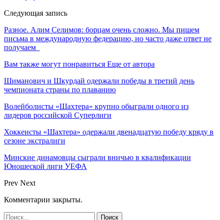
Следующая запись
Разное. Алим Селимов: борцам очень сложно. Мы пишем
письма в международную федерацию, но часто даже ответ не
получаем
Вам также могут понравиться
Еще от автора
Шиманович и Шкурдай одержали победы в третий день
чемпионата страны по плаванию
Волейболисты «Шахтера» крупно обыграли одного из
лидеров российской Суперлиги
Хоккеисты «Шахтера» одержали двенадцатую победу кряду в
сезоне экстралиги
Минские динамовцы сыграли вничью в квалификации
Юношеской лиги УЕФА
Prev
Next
Комментарии закрыты.