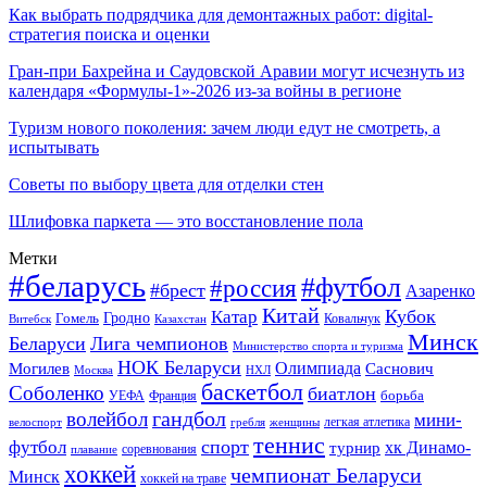
Как выбрать подрядчика для демонтажных работ: digital-
стратегия поиска и оценки
Гран-при Бахрейна и Саудовской Аравии могут исчезнуть из
календаря «Формулы-1»-2026 из-за войны в регионе
Туризм нового поколения: зачем люди едут не смотреть, а
испытывать
Советы по выбору цвета для отделки стен
Шлифовка паркета — это восстановление пола
Метки
#беларусь
#футбол
#россия
#брест
Азаренко
Китай
Кубок
Катар
Гомель
Гродно
Казахстан
Ковальчук
Витебск
Минск
Беларуси
Лига чемпионов
Министерство спорта и туризма
НОК Беларуси
Олимпиада
Могилев
Саснович
Москва
НХЛ
баскетбол
Соболенко
биатлон
борьба
УЕФА
Франция
гандбол
волейбол
мини-
легкая атлетика
гребля
женщины
велоспорт
теннис
спорт
футбол
хк Динамо-
турнир
соревнования
плавание
хоккей
чемпионат Беларуси
Минск
хоккей на траве