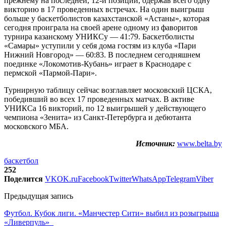
прежнему на последней, 12-й позиции, одержав всего одну
викторию в 17 проведенных встречах. На один выигрыш
больше у баскетболистов казахстанской «Астаны», которая
сегодня проиграла на своей арене одному из фаворитов
турнира казанскому УНИКСу — 41:79. Баскетболисты
«Самары» уступили у себя дома гостям из клуба «Пари
Нижний Новгород» — 60:83. В последнем сегодняшнем
поединке «Локомотив-Кубань» играет в Краснодаре с
пермской «Пармой-Пари».
Турнирную таблицу сейчас возглавляет московский ЦСКА,
победивший во всех 17 проведенных матчах. В активе
УНИКСа 16 викторий, по 12 выигрышей у действующего
чемпиона «Зенита» из Санкт-Петербурга и дебютанта
московского МБА.
Источник:
www.belta.by
баскетбол
252
Поделится
VK
OK.ru
Facebook
Twitter
WhatsApp
Telegram
Viber
Предыдущая запись
Футбол. Кубок лиги. «Манчестер Сити» выбил из розыгрыша
«Ливерпуль»