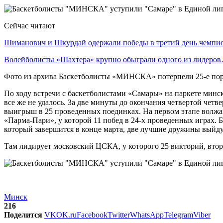
Сейчас читают
Шиманович и Шкурдай одержали победы в третий день чемп
Волейболисты «Шахтера» крупно обыграли одного из лидеро
Фото из архива Баскетболисты «МИНСКА» потерпели 25-е пор
По ходу встречи с баскетболистами «Самары» на паркете минск
все же не удалось. За две минуты до окончания четвертой четв
выигрыш в 25 проведенных поединках. На первом этапе волжане
«Парма-Пари», у которой 11 побед в 24-х проведенных играх.
который завершится в конце марта, две лучшие дружины выйду
Там лидирует московский ЦСКА, у которого 25 викторий, втор
Минск
216
Поделится
VK
OK.ru
Facebook
Twitter
WhatsApp
Telegram
Viber