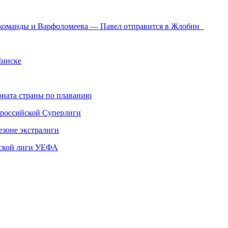
я команды и Варфоломеева — Павел отправится в Жлобин
Минске
ната страны по плаванию
 российской Суперлиги
езоне экстралиги
ской лиги УЕФА