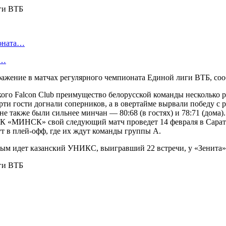
ионата…
в…
ажение в матчах регулярного чемпионата Единой лиги ВТБ, со
ого Falcon Club преимущество белорусской команды несколько ра
ерти гости догнали соперников, а в овертайме вырвали победу с 
 также были сильнее минчан — 80:68 (в гостях) и 78:71 (дома)
 БК «МИНСК» свой следующий матч проведет 14 февраля в Сарато
т в плей-офф, где их ждут команды группы А.
ым идет казанский УНИКС, выигравший 22 встречи, у «Зенита» 