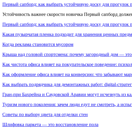
Первый сапборд: как выбрать устойчивую доску для прогулок 
Устойчивость важнее скорости новичка Первый сапборд долж
Первый сапборд: как выбрать устойчивую доску для прогулок 
Какая пузырчатая пленка подходит для хранения ценных предм
Когда реклама становится мусором
Крыша над головой спортсмена: почему загородный дом — это
Как чистота офиса влияет на покупательское поведение: псих
Как оформление офиса влияет на конверсию: что забывают мар
Как выбрать подрядчика для демонтажных работ: digital-страте
Гран-при Бахрейна и Саудовской Аравии могут исчезнуть из к
Туризм нового поколения: зачем люди едут не смотреть, а испы
Советы по выбору цвета для отделки стен
Шлифовка паркета — это восстановление пола