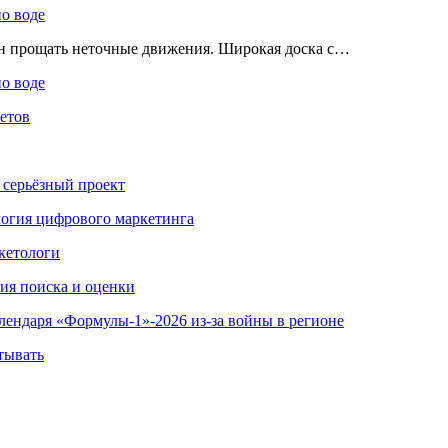
по воде
ен прощать неточные движения. Широкая доска с…
по воде
етов
 серьёзный проект
ология цифрового маркетинга
кетологи
гия поиска и оценки
алендаря «Формулы-1»-2026 из-за войны в регионе
тывать