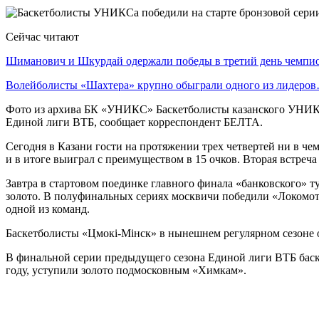
Сейчас читают
Шиманович и Шкурдай одержали победы в третий день чемп
Волейболисты «Шахтера» крупно обыграли одного из лидеро
Фото из архива БК «УНИКС» Баскетболисты казанского УНИКСа
Единой лиги ВТБ, сообщает корреспондент БЕЛТА.
Сегодня в Казани гости на протяжении трех четвертей ни в ч
и в итоге выиграл с преимуществом в 15 очков. Вторая встреча 
Завтра в стартовом поединке главного финала «банковского»
золото. В полуфинальных сериях москвичи победили «Локомот
одной из команд.
Баскетболисты «Цмокi-Мiнск» в нынешнем регулярном сезоне 
В финальной серии предыдущего сезона Единой лиги ВТБ бас
году, уступили золото подмосковным «Химкам».