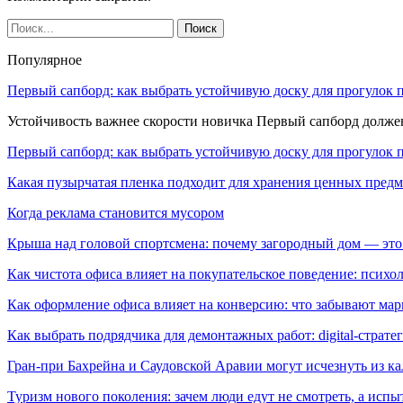
Популярное
Первый сапборд: как выбрать устойчивую доску для прогулок 
Устойчивость важнее скорости новичка Первый сапборд долж
Первый сапборд: как выбрать устойчивую доску для прогулок 
Какая пузырчатая пленка подходит для хранения ценных предм
Когда реклама становится мусором
Крыша над головой спортсмена: почему загородный дом — это
Как чистота офиса влияет на покупательское поведение: псих
Как оформление офиса влияет на конверсию: что забывают мар
Как выбрать подрядчика для демонтажных работ: digital-страте
Гран-при Бахрейна и Саудовской Аравии могут исчезнуть из к
Туризм нового поколения: зачем люди едут не смотреть, а испы