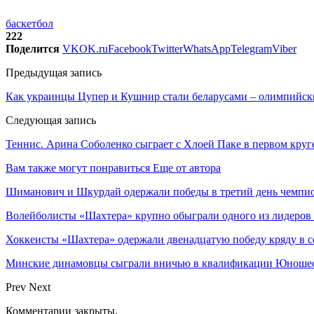
баскетбол
222
Поделится
VK
OK.ru
Facebook
Twitter
WhatsApp
Telegram
Viber
Предыдущая запись
Как украинцы Цупер и Кушнир стали беларусами – олимпийским
Следующая запись
Теннис. Арина Соболенко сыграет с Хлоей Паке в первом кру
Вам также могут понравиться
Еще от автора
Шиманович и Шкурдай одержали победы в третий день чемпио
Волейболисты «Шахтера» крупно обыграли одного из лидеров
Хоккеисты «Шахтера» одержали двенадцатую победу кряду в с
Минские динамовцы сыграли вничью в квалификации Юноше
Prev
Next
Комментарии закрыты.