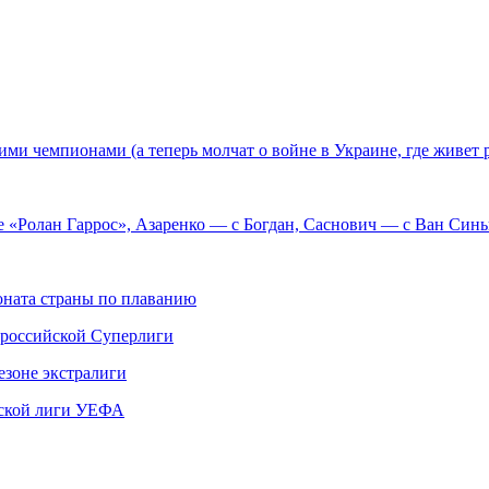
и чемпионами (а теперь молчат о войне в Украине, где живет р
ге «Ролан Гаррос», Азаренко — с Богдан, Саснович — с Ван Си
ната страны по плаванию
 российской Суперлиги
езоне экстралиги
ской лиги УЕФА