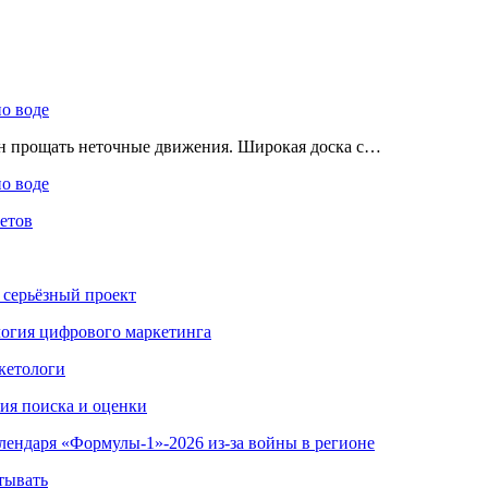
по воде
ен прощать неточные движения. Широкая доска с…
по воде
етов
 серьёзный проект
ология цифрового маркетинга
кетологи
гия поиска и оценки
алендаря «Формулы-1»-2026 из-за войны в регионе
тывать