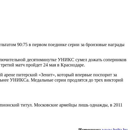
ьтатом 90:75 в первом поединке серии за бронзовые награды
 заключительной десятиминутке УНИКС сумел дожать соперников
 третий матч пройдет 24 мая в Краснодаре.
й арене питерский «Зенит», который впервые поспорит за
льнее УНИКСа. Медальные серии продлятся до трех викторий
пионский титул. Московские армейцы лишь однажды, в 2011
Источник:
www.belta.by