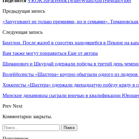
Поделится
VK
OK.ru
Facebook
Twitter
WhatsApp
Telegram
Viber
Предыдущая запись
«Запугивают не только премиями, но и семьями». Тимановская
Следующая запись
Биатлон. После жалоб в соцсетях находящейся в Пекине на к
Вам также могут понравиться
Еще от автора
Шиманович и Шкурдай одержали победы в третий день чемпио
Волейболисты «Шахтера» крупно обыграли одного из лидеров
Хоккеисты «Шахтера» одержали двенадцатую победу кряду в с
Минские динамовцы сыграли вничью в квалификации Юноше
Prev
Next
Комментарии закрыты.
Популярное