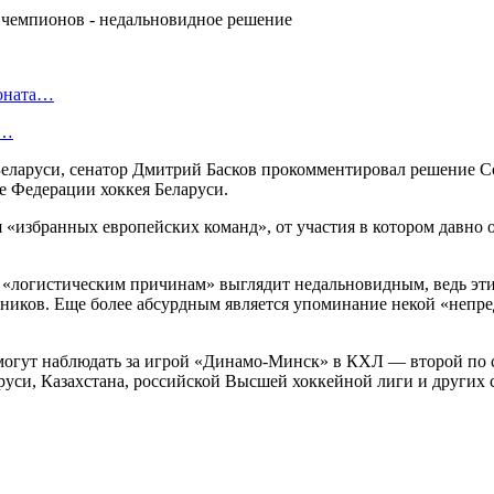
ионата…
в…
 Беларуси, сенатор Дмитрий Басков прокомментировал решение С
е Федерации хоккея Беларуси.
«избранных европейских команд», от участия в котором давно о
«логистическим причинам» выглядит недальновидным, ведь эти
стников. Еще более абсурдным является упоминание некой «непр
 могут наблюдать за игрой «Динамо-Минск» в КХЛ — второй по 
уси, Казахстана, российской Высшей хоккейной лиги и других с