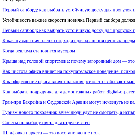
Первый сапборд: как выбрать устойчивую доску для прогулок 
Устойчивость важнее скорости новичка Первый сапборд долж
Первый сапборд: как выбрать устойчивую доску для прогулок 
Какая пузырчатая пленка подходит для хранения ценных предм
Когда реклама становится мусором
Крыша над головой спортсмена: почему загородный дом — это
Как чистота офиса влияет на покупательское поведение: псих
Как оформление офиса влияет на конверсию: что забывают мар
Как выбрать подрядчика для демонтажных работ: digital-страте
Гран-при Бахрейна и Саудовской Аравии могут исчезнуть из к
Туризм нового поколения: зачем люди едут не смотреть, а испы
Советы по выбору цвета для отделки стен
Шлифовка паркета — это восстановление пола