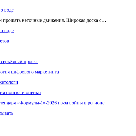
по воде
ен прощать неточные движения. Широкая доска с…
по воде
етов
 серьёзный проект
ология цифрового маркетинга
кетологи
гия поиска и оценки
алендаря «Формулы-1»-2026 из-за войны в регионе
тывать