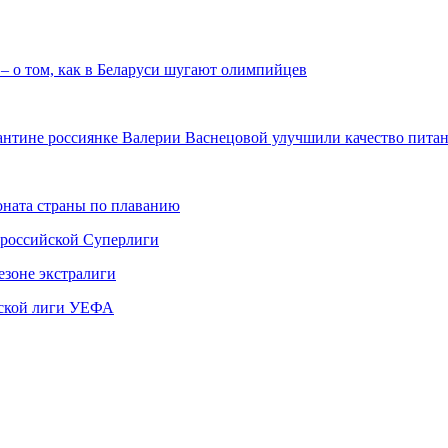
 – о том, как в Беларуси шугают олимпийцев
арантине россиянке Валерии Васнецовой улучшили качество пит
ната страны по плаванию
 российской Суперлиги
езоне экстралиги
ской лиги УЕФА