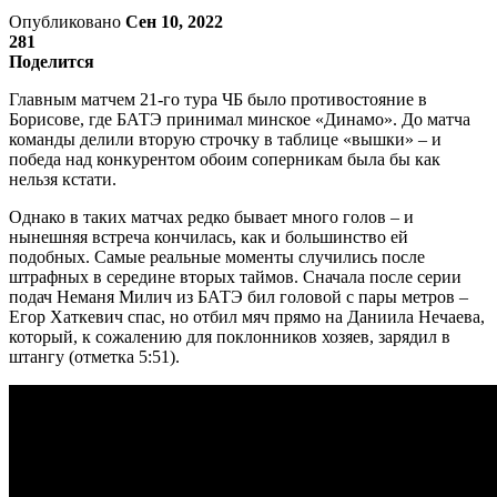
Опубликовано
Сен 10, 2022
281
Поделится
Главным матчем 21-го тура ЧБ было противостояние в
Борисове, где БАТЭ принимал минское «Динамо». До матча
команды делили вторую строчку в таблице «вышки» – и
победа над конкурентом обоим соперникам была бы как
нельзя кстати.
Однако в таких матчах редко бывает много голов – и
нынешняя встреча кончилась, как и большинство ей
подобных. Самые реальные моменты случились после
штрафных в середине вторых таймов. Сначала после серии
подач Неманя Милич из БАТЭ бил головой с пары метров –
Егор Хаткевич спас, но отбил мяч прямо на Даниила Нечаева,
который, к сожалению для поклонников хозяев, зарядил в
штангу (отметка 5:51).