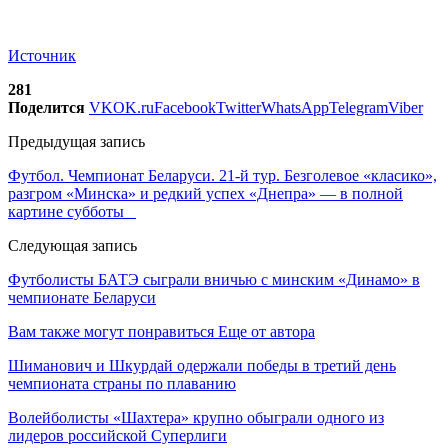
Источник
281
Поделится
VK
OK.ru
Facebook
Twitter
WhatsApp
Telegram
Viber
Предыдущая запись
Футбол. Чемпионат Беларуси. 21-й тур. Безголевое «класико»,
разгром «Минска» и редкий успех «Днепра» — в полной
картине субботы
Следующая запись
Футболисты БАТЭ сыграли вничью с минским «Динамо» в
чемпионате Беларуси
Вам также могут понравиться
Еще от автора
Шиманович и Шкурдай одержали победы в третий день
чемпионата страны по плаванию
Волейболисты «Шахтера» крупно обыграли одного из
лидеров российской Суперлиги