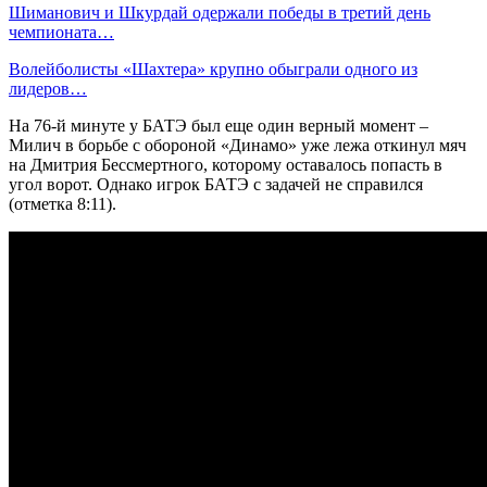
Шиманович и Шкурдай одержали победы в третий день
чемпионата…
Волейболисты «Шахтера» крупно обыграли одного из
лидеров…
На 76-й минуте у БАТЭ был еще один верный момент –
Милич в борьбе с обороной «Динамо» уже лежа откинул мяч
на Дмитрия Бессмертного, которому оставалось попасть в
угол ворот. Однако игрок БАТЭ с задачей не справился
(отметка 8:11).