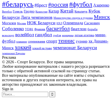
#беларусь
#футбол
#россия
#брест
Азаренко
Китай
Кубок
Катар
Гомель
Гродно
Казахстан
Ковальчук
Витебск
Минск
Беларуси
Лига чемпионов
Министерство спорта и туризма
НОК Беларуси
Олимпиада
Могилев
Саснович
Москва
НХЛ
баскетбол
Соболенко
биатлон
борьба
УЕФА
Франция
гандбол
волейбол
мини-
легкая атлетика
гребля
женщины
велоспорт
теннис
спорт
футбол
хк Динамо-
турнир
соревнования
плавание
хоккей
чемпионат Беларуси
Минск
хоккей на траве
чемпионат Европы
Реклама
© 2026 - Спорт Беларуси. Все права защищены.
Любое копирование материалов с нашего ресурса разрешается
только с обратной активной ссылкой на страницу статьи.
Все материалы опубликованные на сайте взяты с открытых
источников и других порталов интернета, все права на
авторство принадлежат их законным владельцам.
Sign in