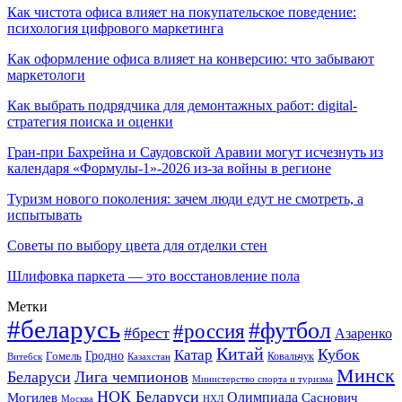
Как чистота офиса влияет на покупательское поведение:
психология цифрового маркетинга
Как оформление офиса влияет на конверсию: что забывают
маркетологи
Как выбрать подрядчика для демонтажных работ: digital-
стратегия поиска и оценки
Гран-при Бахрейна и Саудовской Аравии могут исчезнуть из
календаря «Формулы-1»-2026 из-за войны в регионе
Туризм нового поколения: зачем люди едут не смотреть, а
испытывать
Советы по выбору цвета для отделки стен
Шлифовка паркета — это восстановление пола
Метки
#беларусь
#футбол
#россия
#брест
Азаренко
Китай
Кубок
Катар
Гомель
Гродно
Казахстан
Ковальчук
Витебск
Минск
Беларуси
Лига чемпионов
Министерство спорта и туризма
НОК Беларуси
Олимпиада
Могилев
Саснович
Москва
НХЛ