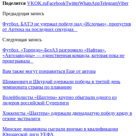
Поделится
VK
OK.ru
Facebook
Twitter
WhatsApp
Telegram
Viber
Предыдущая запись
Футбол. БАТЭ не удержал победу над «Ислочью», пропустив
от Артюха на последних секундах
Следующая запись
Футбол. «Торпедо»-БелАЗ разгромило «Нафтан».
«Автозаводцы» — единственная команда, которая пока не
проигрывала
Вам также могут понравиться
Еще от автора
Шиманович и Шкурдай одержали победы в третий день
чемпионата страны по плаванию
Волейболисты «Шахтера» крупно обыграли одного из
лидеров российской Суперлиги
Хоккеисты «Шахтера» одержали двенадцатую победу кряду в
сезоне экстралиги
Минские динамовцы сыграли вничью в квалификации
Юношеской лиги УЕФА