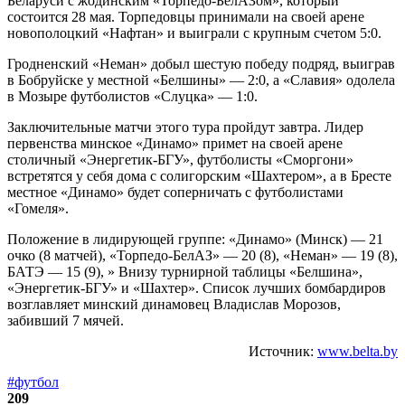
Беларуси с жодинским «Торпедо-БелАЗом», который
состоится 28 мая. Торпедовцы принимали на своей арене
новополоцкий «Нафтан» и выиграли с крупным счетом 5:0.
Гродненский «Неман» добыл шестую победу подряд, выиграв
в Бобруйске у местной «Белшины» — 2:0, а «Славия» одолела
в Мозыре футболистов «Слуцка» — 1:0.
Заключительные матчи этого тура пройдут завтра. Лидер
первенства минское «Динамо» примет на своей арене
столичный «Энергетик-БГУ», футболисты «Сморгони»
встретятся у себя дома с солигорским «Шахтером», а в Бресте
местное «Динамо» будет соперничать с футболистами
«Гомеля».
Положение в лидирующей группе: «Динамо» (Минск) — 21
очко (8 матчей), «Торпедо-БелАЗ» — 20 (8), «Неман» — 19 (8),
БАТЭ — 15 (9), » Внизу турнирной таблицы «Белшина»,
«Энергетик-БГУ» и «Шахтер». Список лучших бомбардиров
возглавляет минский динамовец Владислав Морозов,
забивший 7 мячей.
Источник:
www.belta.by
#футбол
209