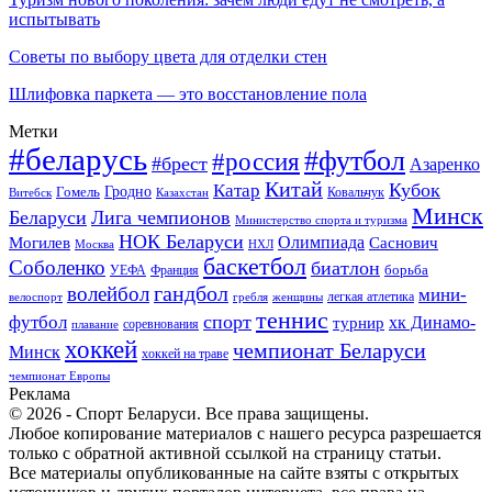
испытывать
Советы по выбору цвета для отделки стен
Шлифовка паркета — это восстановление пола
Метки
#беларусь
#футбол
#россия
#брест
Азаренко
Китай
Кубок
Катар
Гомель
Гродно
Казахстан
Ковальчук
Витебск
Минск
Беларуси
Лига чемпионов
Министерство спорта и туризма
НОК Беларуси
Олимпиада
Могилев
Саснович
Москва
НХЛ
баскетбол
Соболенко
биатлон
борьба
УЕФА
Франция
гандбол
волейбол
мини-
легкая атлетика
гребля
женщины
велоспорт
теннис
спорт
футбол
хк Динамо-
турнир
соревнования
плавание
хоккей
чемпионат Беларуси
Минск
хоккей на траве
чемпионат Европы
Реклама
© 2026 - Спорт Беларуси. Все права защищены.
Любое копирование материалов с нашего ресурса разрешается
только с обратной активной ссылкой на страницу статьи.
Все материалы опубликованные на сайте взяты с открытых