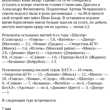
реализовал Иван Бахар. Однако гости не собирались
уступать и вскоре ответили голами Станислава Драгуна и
Александра Филиповича. Подопечные Артема Челядинского
совсем недолго были в роли догоняющих — на 80-й минуте
свой второй мяч забил Иван Бахар. В оставшееся игровое
время борисовчане имели больше шансов на успех, но добыть
шестую викторию кряду им не удалось — ничья 2:2.
Результаты остальных матчей 6-го тура: «Шахтер»
(Солигорск) — «Гомель» — 1:0, «Витебск» — «Днепр»
(Могилев) — 2:1, «Неман» (Гродно) — «Энергетик-БГУ»
(Минск) — 1:4, «Ислочь» (Минский район) — «Минск» —
2:0, «Динамо» (Брест) — «Арсенал» (Дзержинск) —
0:0, «Слуцк» — «Славия» — 1:0, «Торпедо-БелАЗ» (Жодино)
— «Белшина» (Бобруйск) — 1:3.
Положение команд послеи6 туров: БАТЭ — 16 очков,
«Энергетик-БГУ» — 13, «Динамо» (Минск) — 12, «Минск» —
10, «Гомель», «Неман», «Слуцк», «Ислочь», «Шахтер» — по
9, «Славия» — 7, «Белшина», «Витебск» — по 6, «Торпедо-
БелАЗ», «Арсенал» — по 4, «Динамо» (Брест) — 3, «Днепр»
— 1.
В следующем туре встречаются:
7 мая