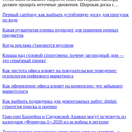
должен прощать неточные движения. Широкая доска с…
Первый сапборд: как выбрать устойчивую доску для прогулок
по воде
Какая пузырчатая пленка подходит для хранения ценных
предметов
Когда реклама становится мусором
Крыша над головой спортсмена: почему загородный дом —
это серьёзный проект
Как чистота офиса влияет на покупательское поведение:
психология цифрового маркетинга
Как оформление офиса влияет на конверсию: что забывают
маркетологи
Как выбрать подрядчика для демонтажных работ: digital-
стратегия поиска и оценки
Гран-при Бахрейна и Саудовской Аравии могут исчезнуть из
календаря «Формулы-1»-2026 из-за войны в регионе
Туризм нового поколения: зачем люди едут не смотреть, а