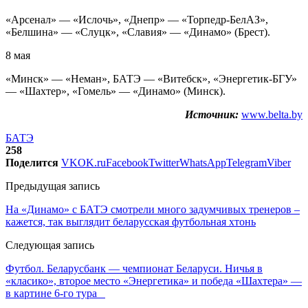
«Арсенал» — «Ислочь», «Днепр» — «Торпедр-БелАЗ»,
«Белшина» — «Слуцк», «Славия» — «Динамо» (Брест).
8 мая
«Минск» — «Неман», БАТЭ — «Витебск», «Энергетик-БГУ»
— «Шахтер», «Гомель» — «Динамо» (Минск).
Источник:
www.belta.by
БАТЭ
258
Поделится
VK
OK.ru
Facebook
Twitter
WhatsApp
Telegram
Viber
Предыдущая запись
На «Динамо» с БАТЭ смотрели много задумчивых тренеров –
кажется, так выглядит беларусская футбольная хтонь
Следующая запись
Футбол. Беларусбанк — чемпионат Беларуси. Ничья в
«класико», второе место «Энергетика» и победа «Шахтера» —
в картине 6-го тура