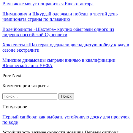
Вам также могут понравиться
Еще от автора
Шиманович и Шкурдай одержали победы в третий день
чемпионата страны по плаванию
Волейболисты «Шахтера» крупно обыграли одного из
лидеров российской Суперлиги
Хоккеисты «Шахтера» одержали двенадцатую победу кряду в
сезоне экстралиги
Минские динамовцы сыграли вничью в квалификации
Юношеской лиги УЕФА
Prev
Next
Комментарии закрыты.
Популярное
Первый сапборд: как выбрать устойчивую доску для прогулок
по воде
Устойчивость важнее скорости новичка Первый сапборд