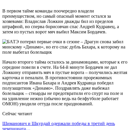
В первом тайме команды поочередно владели
преимуществом, но самый опасный момент остался за
хозяевами: Владислав Ложкин дважды бил из пределов
штрафной, но сперва борисовчан спас Андрей Кудравец, а
затем из пустых ворот мяч выбил Максим Бордачев.
Начало второго тайма осталось за динамовцами, которые к его
середине повели в счете. На 64-й минуте Бордачев не дал
Ложкину отправить мяч в пустые ворота – получились желтая
карточка и пенальти. В противостоянии прорежимных
подписантов Ивана Бахара и Андрея Кудравца победил
полузащитник «Динамо». Поздравлять даже выбежал
болельщик – стюарды не предотвратили его спурт на поле и
на удивление нежно (обычно ведь на белфутболе работает
ОМОН) уводили оттуда после празднований.
Сейчас читают
Шиманович и Шкурдай одержали победы в третий день
чемпионата…