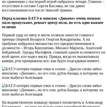
по сравнению с последней игрой набралось четыре. Главное –
отсутствие в составе Сергея Кисляка, не так давно
восстановившегося после тяжелой травмы.
Перед класико БАТЭ и минское «Динамо» очень похожи:
мало пропускают, решает центр поля, но есть одно важное
отличие
Первый удар по мячу в матче позвали нанести главного
тренера сборной Беларуси Георгия Кондратьева. А на
трибунах набралось множество его предшественников в
должности – Игорь Криушенко, Михаил Мархель, Анатолий
Байдачный, Эдуард Малофеев, ставший одним из немногих на
всей арене, кто надел маску. Правда, когда их выхватывала
камера, рты прикрывали все, как будто подгадывая момент.
На ведомственную команду пришел посмотреть и Александр
Богданович – он ведь не только глава хоккейной федерации,