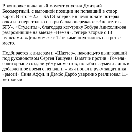
В концовке шикарный момент упустил Дмитрий
Бессмертный, с выгодной позиции не попавший в створ
ворот. В итоге 2:2 – БАТЭ впервые в чемпионате потерял
очки и теперь только на три балла опережают «Энергетик-
БГУ». «Студенты», благодаря хет-трику Бобура Адихоликова
разгромившие на выезде «Неман», теперь вторые с 13
пунктами. «Динамо» же с 12 очками опустилось на третье
место.
Подбирается к лидерам и «Шахтер», наконец-то выигравший
под руководством Сергея Ташуева. В матче против «Гомеля»
солигорчане создали уйму моментов, но забить сумели лишь в
добавленное время с пенальти – мяч попал в руку защитника
«рысей» Янна Аффи, и Дембо Дарбо уверенно реализовал 11-
метровый.