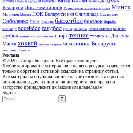
Катар
Гомель
Гродно
Казахстан
Ковальчук
Витебск
Минск
Беларуси
Лига чемпионов
Министерство спорта и туризма
НОК Беларуси
Олимпиада
Могилев
Саснович
Москва
НХЛ
баскетбол
Соболенко
биатлон
борьба
УЕФА
Франция
гандбол
волейбол
мини-
легкая атлетика
гребля
женщины
велоспорт
теннис
спорт
футбол
хк Динамо-
турнир
соревнования
плавание
хоккей
чемпионат Беларуси
Минск
хоккей на траве
чемпионат Европы
Реклама
© 2026 - Спорт Беларуси. Все права защищены.
Любое копирование материалов с нашего ресурса разрешается
только с обратной активной ссылкой на страницу статьи.
Все материалы опубликованные на сайте взяты с открытых
источников и других порталов интернета, все права на
авторство принадлежат их законным владельцам.
Sign in