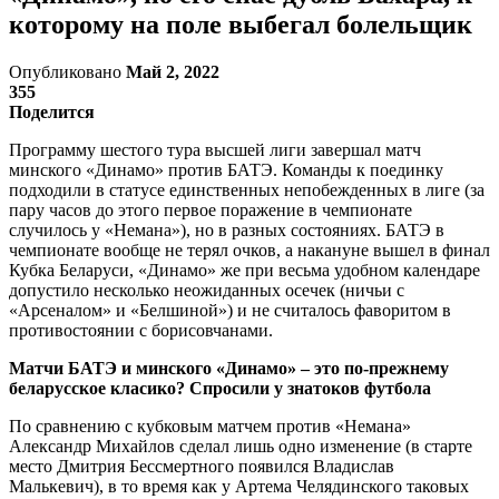
которому на поле выбегал болельщик
Опубликовано
Май 2, 2022
355
Поделится
Программу шестого тура высшей лиги завершал матч
минского «Динамо» против БАТЭ. Команды к поединку
подходили в статусе единственных непобежденных в лиге (за
пару часов до этого первое поражение в чемпионате
случилось у «Немана»), но в разных состояниях. БАТЭ в
чемпионате вообще не терял очков, а накануне вышел в финал
Кубка Беларуси, «Динамо» же при весьма удобном календаре
допустило несколько неожиданных осечек (ничьи с
«Арсеналом» и «Белшиной») и не считалось фаворитом в
противостоянии с борисовчанами.
Матчи БАТЭ и минского «Динамо» – это по-прежнему
беларусское класико? Спросили у знатоков футбола
По сравнению с кубковым матчем против «Немана»
Александр Михайлов сделал лишь одно изменение (в старте
место Дмитрия Бессмертного появился Владислав
Малькевич), в то время как у Артема Челядинского таковых