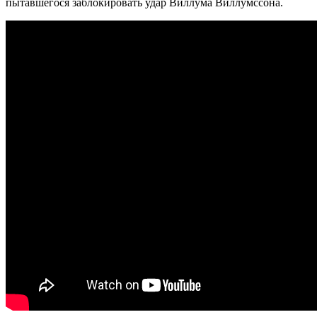
пытавшегося заблокировать удар Виллума Виллумссона.