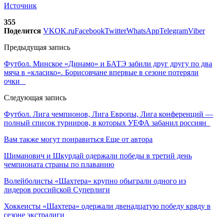
Источник
355
Поделится
VK
OK.ru
Facebook
Twitter
WhatsApp
Telegram
Viber
Предыдущая запись
Футбол. Минское «Динамо» и БАТЭ забили друг другу по два
мяча в «класико». Борисовчане впервые в сезоне потеряли
очки
Следующая запись
Футбол. Лига чемпионов, Лига Европы, Лига конференций —
полный список турниров, в которых УЕФА забанил россиян
Вам также могут понравиться
Еще от автора
Шиманович и Шкурдай одержали победы в третий день
чемпионата страны по плаванию
Волейболисты «Шахтера» крупно обыграли одного из
лидеров российской Суперлиги
Хоккеисты «Шахтера» одержали двенадцатую победу кряду в
сезоне экстралиги