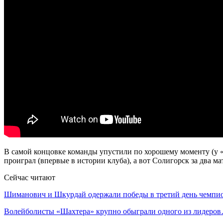
В самой концовке команды упустили по хорошему моменту (у «Н
проиграл (впервые в истории клуба), а вот Солигорск за два м
Сейчас читают
Шиманович и Шкурдай одержали победы в третий день чемп
Волейболисты «Шахтера» крупно обыграли одного из лидеро