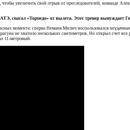
о, чтобы увеличить свой отрыв от преследователей, команде Ал
БАТЭ, спасал «Торпедо» от вылета. Этот тренер вынуждает Г
опасных момента: сперва Неманя Милич воспользовался неудачны
Драгуна не хватило нескольких сантиметров. Но открыл счет все
л 11-метровый.