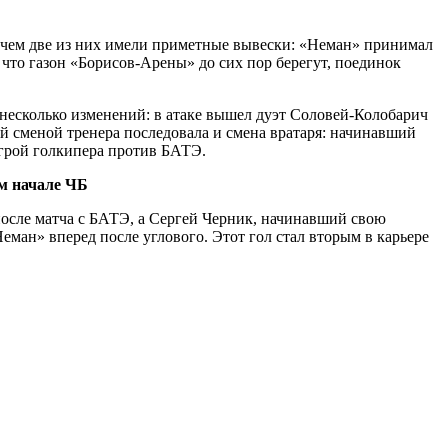
ричем две из них имели приметные вывески: «Неман» принимал
, что газон «Борисов-Арены» до сих пор берегут, поединок
несколько изменений: в атаке вышел дуэт Соловей-Колобарич
ей сменой тренера последовала и смена вратаря: начинавший
игрой голкипера против БАТЭ.
м начале ЧБ
 после матча с БАТЭ, а Сергей Черник, начинавший свою
еман» вперед после углового. Этот гол стал вторым в карьере