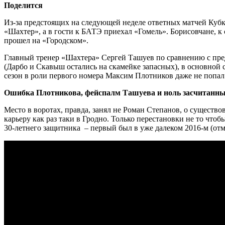
Поделится
Из-за предстоящих на следующей неделе ответных матчей Кубк
«Шахтер», а в гости к БАТЭ приехал «Гомель». Борисовчане, к с
прошел на «Городском».
Главный тренер «Шахтера» Сергей Ташуев по сравнению с пред
(Дарбо и Скавыш остались на скамейке запасных), в основной 
сезон в роли первого номера Максим Плотников даже не попал
Ошибка Плотникова, фейспалм Ташуева и ноль засчитанных
Место в воротах, правда, занял не Роман Степанов, о существ
карьеру как раз таки в Гродно. Только перестановки не то чт
30-летнего защитника – первый был в уже далеком 2016-м (отме