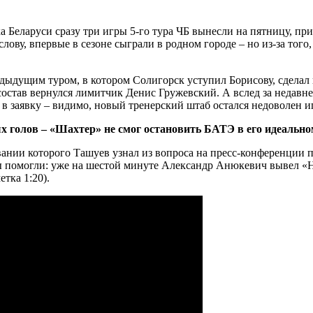
а Беларуси сразу три игры 5-го тура ЧБ вынесли на пятницу, п
лову, впервые в сезоне сыграли в родном городе – но из-за того
ыдущим туром, в котором Солигорск уступил Борисову, сделал 
состав вернулся лимитчик Денис Гружевский. А вслед за недавн
 в заявку – видимо, новый тренерский штаб остался недоволен 
 голов – «Шахтер» не смог остановить БАТЭ в его идеально
овании которого Ташуев узнал из вопроса на пресс-конференции
обы помогли: уже на шестой минуте Александр Анюкевич вывел «Н
тка 1:20).