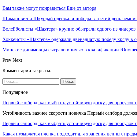
Вам также могут понравиться
Еще от автора
Шиманович и Шкурдай одержали победы в третий день чемпио
Волейболисты «Шахтера» крупно обыграли одного из лидеров
Хоккеисты «Шахтера» одержали двенадцатую победу кряду в с
Минские динамовцы сыграли вничью в квалификации Юноше
Prev
Next
Комментарии закрыты.
Популярное
Первый сапборд: как выбрать устойчивую доску для прогулок 
Устойчивость важнее скорости новичка Первый сапборд долж
Первый сапборд: как выбрать устойчивую доску для прогулок 
Какая пузырчатая пленка подходит для хранения ценных предм