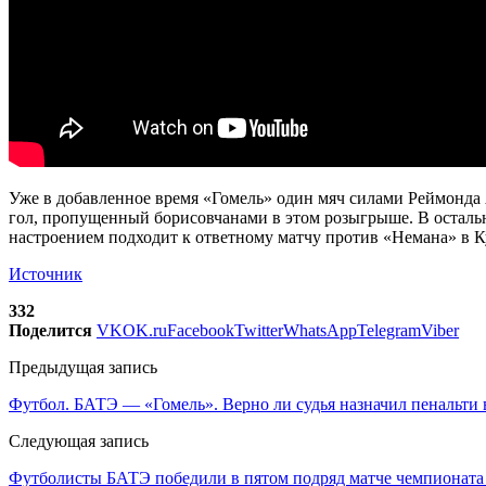
Уже в добавленное время «Гомель» один мяч силами Реймонда 
гол, пропущенный борисовчанами в этом розыгрыше. В остальн
настроением подходит к ответному матчу против «Немана» в К
Источник
332
Поделится
VK
OK.ru
Facebook
Twitter
WhatsApp
Telegram
Viber
Предыдущая запись
Футбол. БАТЭ — «Гомель». Верно ли судья назначил пенальти
Следующая запись
Футболисты БАТЭ победили в пятом подряд матче чемпионата