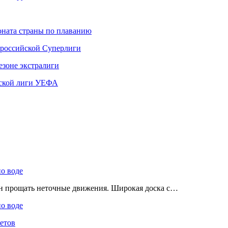
ната страны по плаванию
 российской Суперлиги
езоне экстралиги
ской лиги УЕФА
по воде
ен прощать неточные движения. Широкая доска с…
по воде
етов