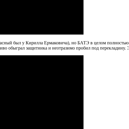
асный был у Кирилла Ермаковича), но БАТЭ в целом полностью к
иво обыграл защитника и неотразимо пробил под перекладину. Э