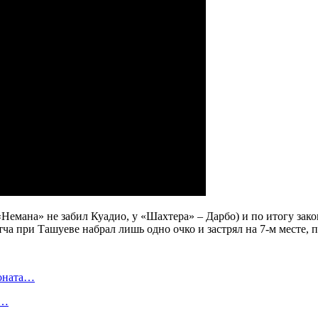
емана» не забил Куадио, у «Шахтера» – Дарбо) и по итогу закон
атча при Ташуеве набрал лишь одно очко и застрял на 7-м месте
ионата…
в…