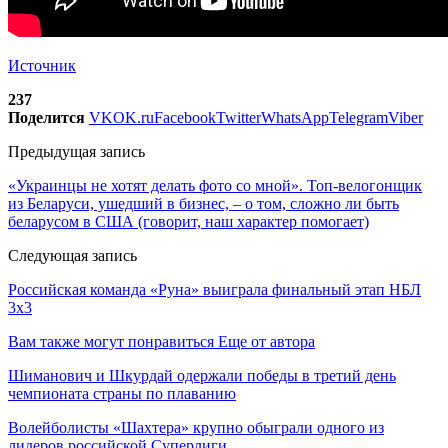
Источник
237
Поделится
VK
OK.ru
Facebook
Twitter
WhatsApp
Telegram
Viber
Предыдущая запись
«Украинцы не хотят делать фото со мной». Топ-велогонщик
из Беларуси, ушедший в бизнес, – о том, сложно ли быть
беларусом в США (говорит, наш характер помогает)
Следующая запись
Российская команда «Руна» выиграла финальный этап НБЛ
3х3
Вам также могут понравиться
Еще от автора
Шиманович и Шкурдай одержали победы в третий день
чемпионата страны по плаванию
Волейболисты «Шахтера» крупно обыграли одного из
лидеров российской Суперлиги