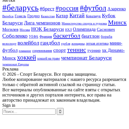
Метки
#беларусь
#футбол
#россия
#брест
Азаренко
Китай
Кубок
Катар
Гомель
Гродно
Казахстан
Ковальчук
Витебск
Минск
Беларуси
Лига чемпионов
Министерство спорта и туризма
НОК Беларуси
Олимпиада
Могилев
Саснович
Москва
НХЛ
баскетбол
Соболенко
биатлон
борьба
УЕФА
Франция
гандбол
волейбол
мини-
легкая атлетика
гребля
женщины
велоспорт
теннис
спорт
футбол
хк Динамо-
турнир
соревнования
плавание
хоккей
чемпионат Беларуси
Минск
хоккей на траве
чемпионат Европы
Реклама
© 2026 - Спорт Беларуси. Все права защищены.
Любое копирование материалов с нашего ресурса разрешается
только с обратной активной ссылкой на страницу статьи.
Все материалы опубликованные на сайте взяты с открытых
источников и других порталов интернета, все права на
авторство принадлежат их законным владельцам.
Sign in