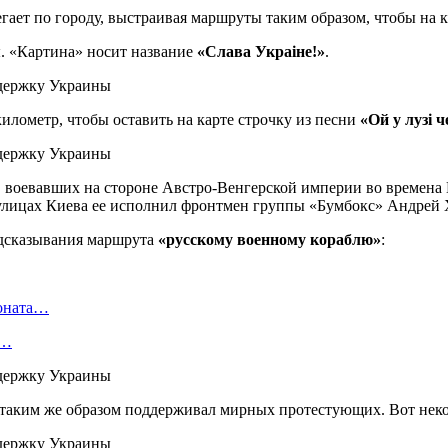
гает по городу, выстраивая маршруты таким образом, чтобы на 
ы. «Картина» носит название
«Слава Украіне!»
.
илометр, чтобы оставить на карте строчку из песни
«Ой у лузі 
, воевавших на стороне Австро-Венгерской империи во времена
а улицах Киева ее исполнил фронтмен группы «Бумбокс» Андрей
подсказывания маршрута
«русскому военному кораблю»
:
ионата…
в…
с таким же образом поддерживал мирных протестующих. Вот некот