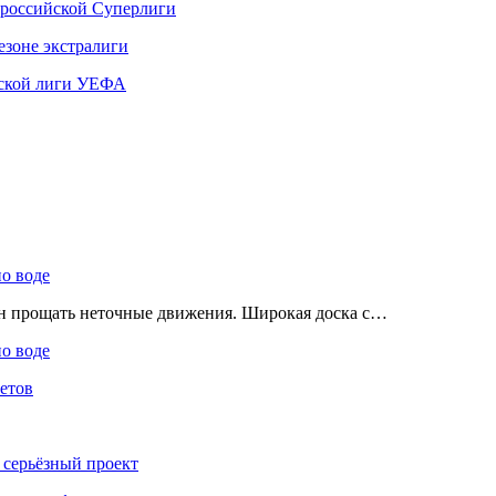
 российской Суперлиги
езоне экстралиги
ской лиги УЕФА
по воде
ен прощать неточные движения. Широкая доска с…
по воде
етов
 серьёзный проект