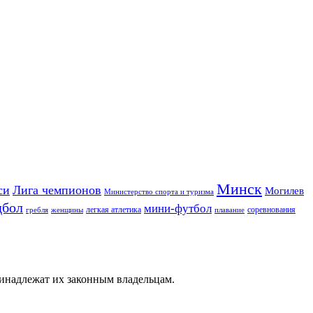
Минск
си
Лига чемпионов
Могилев
Министерство спорта и туризма
дбол
мини-футбол
легкая атлетика
соревнования
гребля
женщины
плавание
ринадлежат их законным владельцам.