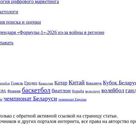
ология цифрового маркетинга
кетологи
гия поиска и оценки
алендаря «Формулы-1»-2026 из-за войны в регионе
тывать
Китай
Кубок Белару
Катар
Гомель
Гродно
Казахстан
Ковальчук
итебск
баскетбол
ган
волейбол
биатлон
борьба
ЕФА
Франция
велоспорт
чемпионат Беларуси
ве
чемпионат Европы
олько с обратной активной ссылкой на страницу статьи.
чников и других порталов интернета, все права на авторство п