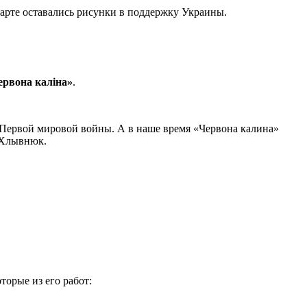
карте оставались рисунки в поддержку Украины.
червона каліна»
.
 Первой мировой войны. А в наше время «Червона калина»
 Хлывнюк.
орые из его работ: