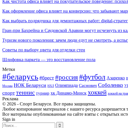
Как чистота офиса влияет на покупательское поведение: псих
Как оформление офиса влияет на конверсию: что забывают мар
Как выбрать подрядчика для демонтажных работ: digital-страте
Гран-при Бахрейна и Саудовской Аравии могут исчезнуть из к
Туризм нового поколения: зачем люди едут не смотреть, а испы
Советы по выбору цвета для отделки стен
Шлифовка паркета — это восстановление пола
Метки
#беларусь
#футбол
#россия
#брест
Азаренко
В
Соболенко
НОК Беларуси
Олимпиада
Саснович
У
Москва
НХЛ
хоккей
теннис
спорт
хк Динамо-Минск
турнир
хоккей на тра
Реклама
© 2026 - Спорт Беларуси. Все права защищены.
Любое копирование материалов с нашего ресурса разрешается т
Все материалы опубликованные на сайте взяты с открытых исто
Sign in