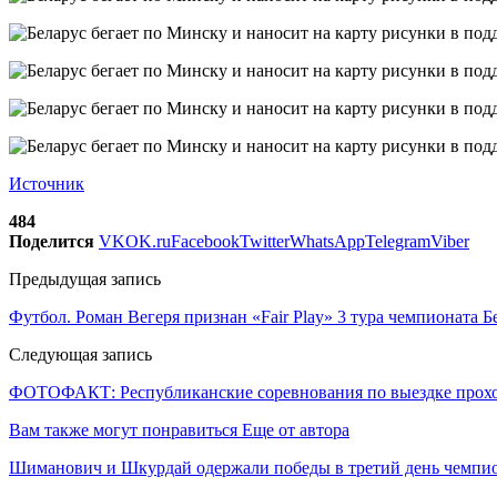
Источник
484
Поделится
VK
OK.ru
Facebook
Twitter
WhatsApp
Telegram
Viber
Предыдущая запись
Футбол. Роман Вегеря признан «Fair Play» 3 тура чемпионата 
Следующая запись
ФОТОФАКТ: Республиканские соревнования по выездке прохо
Вам также могут понравиться
Еще от автора
Шиманович и Шкурдай одержали победы в третий день чемпио