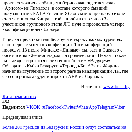
противостояния с албанцами борисовчан ждет встреча с
«Арисом» из Лимасола, в составе которого бывший
полузащитник БАТЭ Евгений Яблонский в прошлом сезоне
стал чемпионом Кипра. Чтобы пробиться в число 32
участников группового этапа ЛЧ, нужно преодолеть четыре
квалификационных барьера.
Еще два представителя Беларуси в еврокубковых турнирах
свои первые матчи квалификации Лиги конференций
проведут 13 июля. Минское «Динамо» сыграет в Сараево с
боснийским «Железничаром», а гродненский «Неман» также
на выезде встретится с лихтенштейнским «Вадуцем».
Обладатель Кубка Беларуси «Торпедо-БелАЗ» из Жодино
начнет выступление со второго раунда квалификации ЛК, где
его соперником будет кипрский АЕК из Ларнаки.
Источник:
www.belta.by
Лига чемпионов
454
Поделится
VK
OK.ru
Facebook
Twitter
WhatsApp
Telegram
Viber
Предыдущая запись
Более 200 гребцов из Беларуси и России будут состязаться на