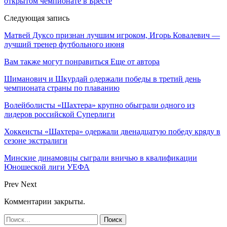
открытом чемпионате в Бресте
Следующая запись
Матвей Дуксо признан лучшим игроком, Игорь Ковалевич —
лучший тренер футбольного июня
Вам также могут понравиться
Еще от автора
Шиманович и Шкурдай одержали победы в третий день
чемпионата страны по плаванию
Волейболисты «Шахтера» крупно обыграли одного из
лидеров российской Суперлиги
Хоккеисты «Шахтера» одержали двенадцатую победу кряду в
сезоне экстралиги
Минские динамовцы сыграли вничью в квалификации
Юношеской лиги УЕФА
Prev
Next
Комментарии закрыты.