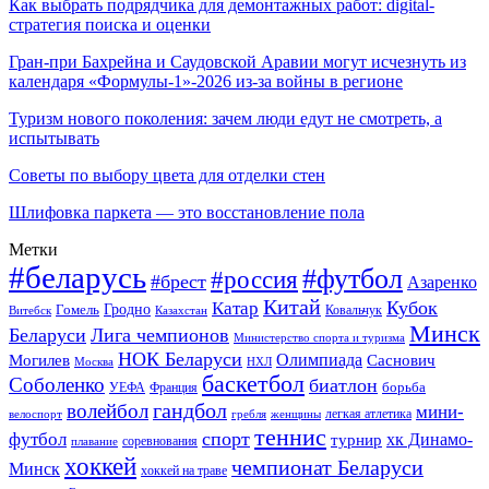
Как выбрать подрядчика для демонтажных работ: digital-
стратегия поиска и оценки
Гран-при Бахрейна и Саудовской Аравии могут исчезнуть из
календаря «Формулы-1»-2026 из-за войны в регионе
Туризм нового поколения: зачем люди едут не смотреть, а
испытывать
Советы по выбору цвета для отделки стен
Шлифовка паркета — это восстановление пола
Метки
#беларусь
#футбол
#россия
#брест
Азаренко
Китай
Кубок
Катар
Гомель
Гродно
Казахстан
Ковальчук
Витебск
Минск
Беларуси
Лига чемпионов
Министерство спорта и туризма
НОК Беларуси
Олимпиада
Могилев
Саснович
Москва
НХЛ
баскетбол
Соболенко
биатлон
борьба
УЕФА
Франция
гандбол
волейбол
мини-
легкая атлетика
гребля
женщины
велоспорт
теннис
спорт
футбол
хк Динамо-
турнир
соревнования
плавание
хоккей
чемпионат Беларуси
Минск
хоккей на траве