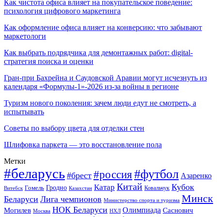
Как чистота офиса влияет на покупательское поведение:
психология цифрового маркетинга
Как оформление офиса влияет на конверсию: что забывают
маркетологи
Как выбрать подрядчика для демонтажных работ: digital-
стратегия поиска и оценки
Гран-при Бахрейна и Саудовской Аравии могут исчезнуть из
календаря «Формулы-1»-2026 из-за войны в регионе
Туризм нового поколения: зачем люди едут не смотреть, а
испытывать
Советы по выбору цвета для отделки стен
Шлифовка паркета — это восстановление пола
Метки
#беларусь
#футбол
#россия
#брест
Азаренко
Китай
Кубок
Катар
Гомель
Гродно
Казахстан
Ковальчук
Витебск
Минск
Беларуси
Лига чемпионов
Министерство спорта и туризма
НОК Беларуси
Олимпиада
Могилев
Саснович
Москва
НХЛ