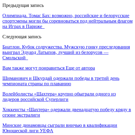
Предыдущая запись
Олимпиада. Томас Бах: возможно, российские и белорусские
спортсмены могли бы соревноваться под нейтральным флагом
на Играх в Париже
Следующая запись
Биатлон. Кубок содружества. Мужскую гонку преследования
выиграл Эдуард Латыпов, лучший из белорусов —
Смольский
Вам также могут понравиться
Еще от автора
Шиманович и Шкурдай одержали победы в третий день
чемпионата страны по плаванию
Волейболисты «Шахтера» крупно обыграли одного из
лидеров российской Суперлиги
Хоккеисты «Шахтера» одержали двенадцатую победу кряду в
сезоне экстралиги
Минские динамовцы сыграли вничью в квалификации
Юношеской лиги УЕФА