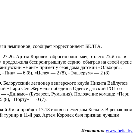
Лиги чемпионов, сообщает корреспондент БЕЛТА.
7:26. Артем Королек забросил один мяч, это его 25-й гол в
» продолжила беспроигрышную серию, обыграв на своей арене
ранцузский «Нант» примет у себя дома датский «Ольборг».
 «Пик» — 6 (8), «Целе» — 2 (8), «Эльверум» — 2 (8).
9. Белорусский легионер венгерского клуба Никита Вайлупов
ский «Пари Сен-Жермен» победил в Оденсе датский ГОГ со
а) — «Динамо» (Бухарест, Румыния). Положение команд: «Пари
 (8), «Порту» — 0 (7).
ской Лиги пройдет 17-18 июня в немецком Кельне. В решающем
й турнир в 11-й раз. Артем Королек был признан лучшим
Источник:
www.belta.by