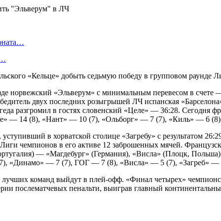
ионата…
в…
ольского «Кельце» добыть седьмую победу в групповом раунде 
де норвежский «Эльверум» с минимальным перевесом в счете — 2
бедитель двух последних розыгрышей ЛЧ испанская «Барселона
геда разгромил в гостях словенский «Целе» — 36:28. Сегодня ф
 — 14 (8), «Нант» — 10 (7), «Ольборг» — 7 (7), «Киль» — 6 (8),
уступивший в хорватской столице «Загребу» с результатом 26:2
на Лиги чемпионов в его активе 12 заброшенных мячей. Француз
(Португалия) — «Магдебург» (Германия), «Висла» (Плоцк, Польш
, «Динамо» — 7 (7), ГОГ — 7 (8), «Висла» — 5 (7), «Загреб» — 5
 6 лучших команд выйдут в плей-офф. «Финал четырех» чемпион
ерии послематчевых пенальти, выиграв главный континентальны