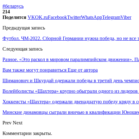
#беларусь
214
Поделится
VK
OK.ru
Facebook
Twitter
WhatsApp
Telegram
Viber
Предыдущая запись
Футбол. ЧМ-2022. Сборной Германии нужна победа, но не все 
Следующая запись
Разное. «Это раскол в мировом паралимпийском движении». 
Вам также могут понравиться
Еще от автора
Шиманович и Шкурдай одержали победы в третий день чемпио
Волейболисты «Шахтера» крупно обыграли одного из лидеров
Хоккеисты «Шахтера» одержали двенадцатую победу кряду в с
Минские динамовцы сыграли вничью в квалификации Юноше
Prev
Next
Комментарии закрыты.