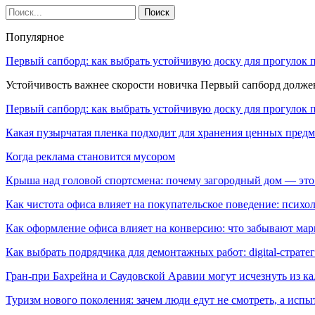
Популярное
Первый сапборд: как выбрать устойчивую доску для прогулок 
Устойчивость важнее скорости новичка Первый сапборд долж
Первый сапборд: как выбрать устойчивую доску для прогулок 
Какая пузырчатая пленка подходит для хранения ценных предм
Когда реклама становится мусором
Крыша над головой спортсмена: почему загородный дом — это
Как чистота офиса влияет на покупательское поведение: псих
Как оформление офиса влияет на конверсию: что забывают мар
Как выбрать подрядчика для демонтажных работ: digital-страте
Гран-при Бахрейна и Саудовской Аравии могут исчезнуть из к
Туризм нового поколения: зачем люди едут не смотреть, а испы