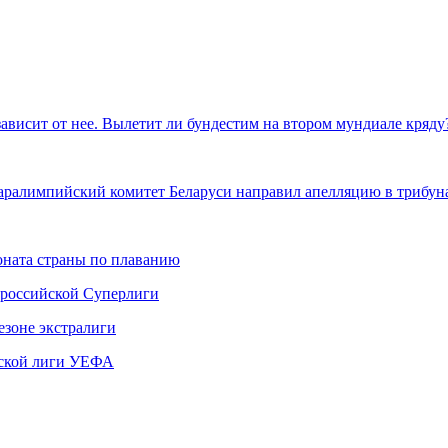
зависит от нее. Вылетит ли бундестим на втором мундиале кряд
Паралимпийский комитет Беларуси направил апелляцию в трибу
ната страны по плаванию
 российской Суперлиги
езоне экстралиги
ской лиги УЕФА