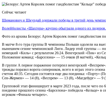
Сейчас читают
Шиманович и Шкурдай одержали победы в третий день чемп
Волейболисты «Шахтера» крупно обыграли одного из лидеро
Фото из архива Белорус Артем Королек помог гандболистам п
В матче 8-го тура группы В чемпионы Польши одолели на выез
нынешнем сезоне чемпионской Лиги. Лидер этой группы — по
немецкий «Киль» с результатом 26:24. Венгерский «Пик» из Се
Положение команд: «Барселона» — 15 очков (8 матчей), «Кельце»
В группе А первое поражение потерпел венгерский «Веспрем», 
трижды поразил ворота соперников, всего в играх этого сезо
счетом 40:35. Сегодня состоятся еще два поединка: «Порту» 
Сен-Жермен» — 14 (8), «Веспрем» — 13 (8), «Магдебург» — 9 (7)
Групповой этап финиширует в марте 2023 года, после чего по
поединке прошлого сезона «Барселона» победила «Кельце» в с
игроком «Финала четырех».