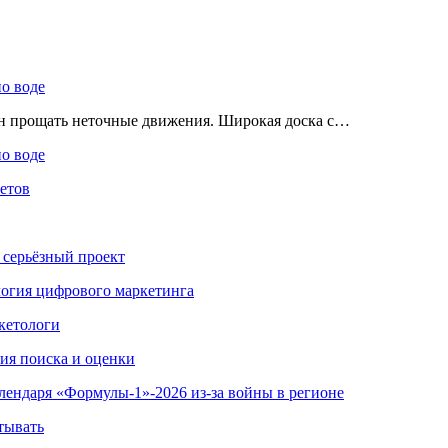
по воде
ен прощать неточные движения. Широкая доска с…
по воде
етов
 серьёзный проект
ология цифрового маркетинга
кетологи
гия поиска и оценки
алендаря «Формулы-1»-2026 из-за войны в регионе
тывать