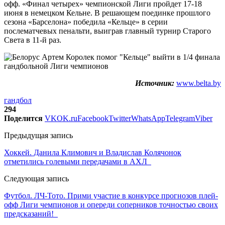
офф. «Финал четырех» чемпионской Лиги пройдет 17-18
июня в немецком Кельне. В решающем поединке прошлого
сезона «Барселона» победила «Кельце» в серии
послематчевых пенальти, выиграв главный турнир Старого
Света в 11-й раз.
Источник:
www.belta.by
гандбол
294
Поделится
VK
OK.ru
Facebook
Twitter
WhatsApp
Telegram
Viber
Предыдущая запись
Хоккей. Данила Климович и Владислав Колячонок
отметились голевыми передачами в АХЛ
Следующая запись
Футбол. ЛЧ-Тото. Прими участие в конкурсе прогнозов плей-
офф Лиги чемпионов и опереди соперников точностью своих
предсказаний!