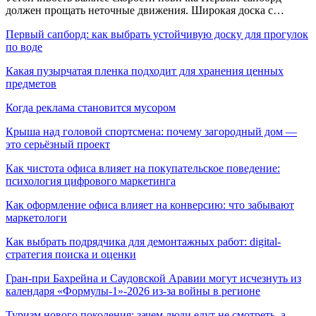
должен прощать неточные движения. Широкая доска с…
Первый сапборд: как выбрать устойчивую доску для прогулок
по воде
Какая пузырчатая пленка подходит для хранения ценных
предметов
Когда реклама становится мусором
Крыша над головой спортсмена: почему загородный дом —
это серьёзный проект
Как чистота офиса влияет на покупательское поведение:
психология цифрового маркетинга
Как оформление офиса влияет на конверсию: что забывают
маркетологи
Как выбрать подрядчика для демонтажных работ: digital-
стратегия поиска и оценки
Гран-при Бахрейна и Саудовской Аравии могут исчезнуть из
календаря «Формулы-1»-2026 из-за войны в регионе
Туризм нового поколения: зачем люди едут не смотреть, а