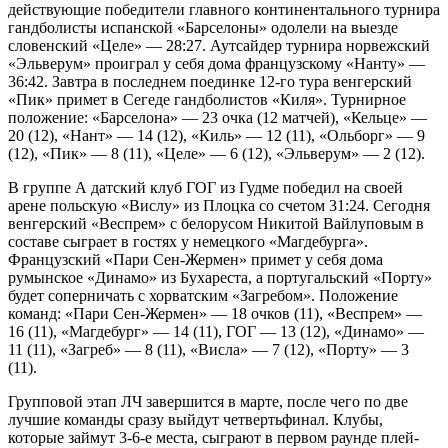
действующие победители главного континентального турнира
гандболисты испанской «Барселоны» одолели на выезде
словенский «Целе» — 28:27. Аутсайдер турнира норвежский
«Эльверум» проиграл у себя дома французскому «Нанту» —
36:42. Завтра в последнем поединке 12-го тура венгерский
«Пик» примет в Сегеде гандболистов «Киля». Турнирное
положение: «Барселона» — 23 очка (12 матчей), «Кельце» —
20 (12), «Нант» — 14 (12), «Киль» — 12 (11), «Ольборг» — 9
(12), «Пик» — 8 (11), «Целе» — 6 (12), «Эльверум» — 2 (12).
В группе А датский клуб ГОГ из Гудме победил на своей
арене польскую «Вислу» из Плоцка со счетом 31:24. Сегодня
венгерский «Веспрем» с белорусом Никитой Вайлуповым в
составе сыграет в гостях у немецкого «Магдебурга».
Французский «Пари Сен-Жермен» примет у себя дома
румынское «Динамо» из Бухареста, а португальский «Порту»
будет соперничать с хорватским «Загребом». Положение
команд: «Пари Сен-Жермен» — 18 очков (11), «Веспрем» —
16 (11), «Магдебург» — 14 (11), ГОГ — 13 (12), «Динамо» —
11 (11), «Загреб» — 8 (11), «Висла» — 7 (12), «Порту» — 3
(11).
Групповой этап ЛЧ завершится в марте, после чего по две
лучшие команды сразу выйдут четвертьфинал. Клубы,
которые займут 3-6-е места, сыграют в первом раунде плей-