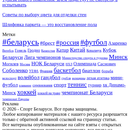
испытывать
Советы по выбору цвета для отделки стен
Шлифовка паркета — это восстановление пола
Метки
#беларусь
#футбол
#россия
#брест
Азаренко
Китай
Кубок
Катар
Гомель
Гродно
Казахстан
Ковальчук
Витебск
Минск
Беларуси
Лига чемпионов
Министерство спорта и туризма
НОК Беларуси
Олимпиада
Могилев
Саснович
Москва
НХЛ
баскетбол
Соболенко
биатлон
борьба
УЕФА
Франция
гандбол
волейбол
мини-
легкая атлетика
гребля
женщины
велоспорт
теннис
спорт
футбол
хк Динамо-
турнир
соревнования
плавание
хоккей
чемпионат Беларуси
Минск
хоккей на траве
чемпионат Европы
Реклама
© 2026 - Спорт Беларуси. Все права защищены.
Любое копирование материалов с нашего ресурса разрешается
только с обратной активной ссылкой на страницу статьи.
Все материалы опубликованные на сайте взяты с открытых
источников и других порталов интернета, все права на