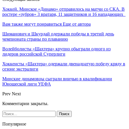
Хоккей. Минское «Динамо» отправилось на матчи со СКА. В
ростере «зубров» 3 вратаря, 11 защитников и 16 нападающих
Вам также могут понравиться
Еще от автора
Шиманович и Шкурдай одержали победы в третий день
чемпионата страны по плаванию
Волейболисты «Шахтера» крупно обыграли одного из
лидеров российской Суперлиги
Хоккеисты «Шахтера» одержали двенадцатую победу кряду в
сезоне экстралиги
Минские динамовцы сыграли вничью в квалификации
Юношеской лиги УЕФА
Prev
Next
Комментарии закрыты.
Популярное