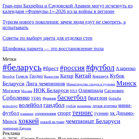
Гран-при Бахрейна и Саудовской Аравии могут исчезнуть из
календаря «Формулы-1»-2026 из-за войны в регионе
Туризм нового поколения: зачем люди едут не смотреть, а
испытывать
Советы по выбору цвета для отделки стен
Шлифовка паркета — это восстановление пола
Метки
#беларусь
#футбол
#россия
#брест
Азаренко
Китай
Кубок
Катар
Гомель
Гродно
Казахстан
Ковальчук
Витебск
Минск
Беларуси
Лига чемпионов
Министерство спорта и туризма
НОК Беларуси
Олимпиада
Могилев
Саснович
Москва
НХЛ
баскетбол
Соболенко
биатлон
борьба
УЕФА
Франция
гандбол
волейбол
мини-
легкая атлетика
гребля
женщины
велоспорт
теннис
спорт
футбол
хк Динамо-
турнир
соревнования
плавание
хоккей
чемпионат Беларуси
Минск
хоккей на траве
чемпионат Европы
Реклама
© 2026 - Спорт Беларуси. Все права защищены.