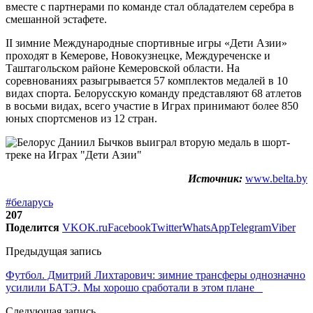
вместе с партнерами по команде стал обладателем серебра в
смешанной эстафете.
II зимние Международные спортивные игры «Дети Азии»
проходят в Кемерове, Новокузнецке, Междуреченске и
Таштагольском районе Кемеровской области. На
соревнованиях разыгрывается 57 комплектов медалей в 10
видах спорта. Белорусскую команду представляют 68 атлетов
в восьми видах, всего участие в Играх принимают более 850
юных спортсменов из 12 стран.
Источник:
www.belta.by
#беларусь
207
Поделится
VK
OK.ru
Facebook
Twitter
WhatsApp
Telegram
Viber
Предыдущая запись
Футбол. Дмитрий Лихтарович: зимние трансферы однозначно
усилили БАТЭ. Мы хорошо сработали в этом плане
Следующая запись