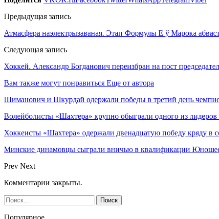
Предыдущая запись
Атмасфера наэлектрызаваная. Этап Формулы Е ў Марока абваст
Следующая запись
Хоккей. Александр Богданович переизбран на пост председат
Вам также могут понравиться
Еще от автора
Шиманович и Шкурдай одержали победы в третий день чемпио
Волейболисты «Шахтера» крупно обыграли одного из лидеров
Хоккеисты «Шахтера» одержали двенадцатую победу кряду в с
Минские динамовцы сыграли вничью в квалификации Юноше
Prev
Next
Комментарии закрыты.
Популярное