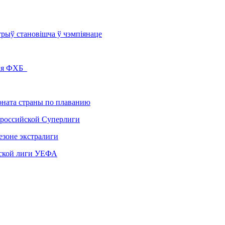
рыў становішча ў чэмпіянаце
еля ФХБ
ната страны по плаванию
 российской Суперлиги
езоне экстралиги
ской лиги УЕФА