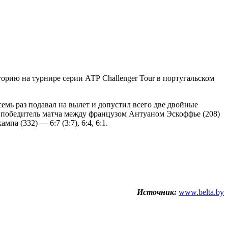
орию на турнире серии АТР Challenger Tour в португальском
осемь раз подавал на вылет и допустил всего две двойные
т победитель матча между французом Антуаном Эскоффье (208)
а (332) — 6:7 (3:7), 6:4, 6:1.
Источник:
www.belta.by