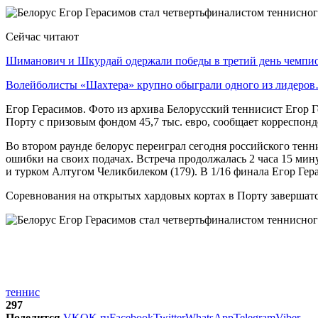
Сейчас читают
Шиманович и Шкурдай одержали победы в третий день чемп
Волейболисты «Шахтера» крупно обыграли одного из лидеро
Егор Герасимов. Фото из архива Белорусский теннисист Егор Г
Порту с призовым фондом 45,7 тыс. евро, сообщает корреспон
Во втором раунде белорус переиграл сегодня российского теннис
ошибки на своих подачах. Встреча продолжалась 2 часа 15 мин
и турком Алтугом Челикбилеком (179). В 1/16 финала Егор Герас
Соревнования на открытых хардовых кортах в Порту завершатс
теннис
297
Поделится
VK
OK.ru
Facebook
Twitter
WhatsApp
Telegram
Viber