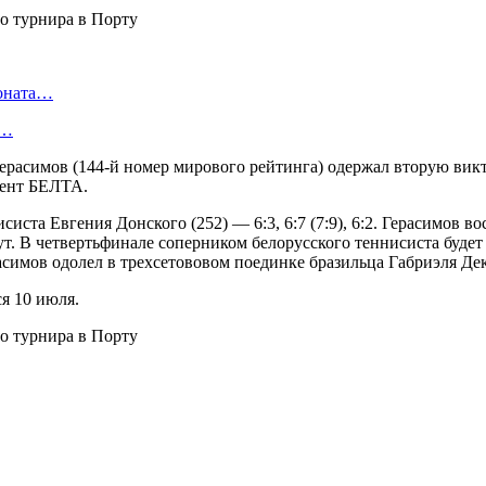
ионата…
в…
ерасимов (144-й номер мирового рейтинга) одержал вторую викт
дент БЕЛТА.
иста Евгения Донского (252) — 6:3, 6:7 (7:9), 6:2. Герасимов в
ут. В четвертьфинале соперником белорусского теннисиста буде
имов одолел в трехсетововом поединке бразильца Габриэля Декамп
я 10 июля.