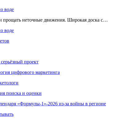
по воде
ен прощать неточные движения. Широкая доска с…
по воде
етов
 серьёзный проект
ология цифрового маркетинга
кетологи
гия поиска и оценки
алендаря «Формулы-1»-2026 из-за войны в регионе
тывать