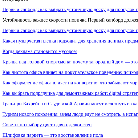
Первый сапборд: как выбрать устойчивую доску для прогулок 
Устойчивость важнее скорости новичка Первый сапборд долж
Первый сапборд: как выбрать устойчивую доску для прогулок 
Какая пузырчатая пленка подходит для хранения ценных предм
Когда реклама становится мусором
Крыша над головой спортсмена: почему загородный дом — это
Как чистота офиса влияет на покупательское поведение: псих
Как оформление офиса влияет на конверсию: что забывают мар
Как выбрать подрядчика для демонтажных работ: digital-страте
Гран-при Бахрейна и Саудовской Аравии могут исчезнуть из к
Туризм нового поколения: зачем люди едут не смотреть, а испы
Советы по выбору цвета для отделки стен
Шлифовка паркета — это восстановление пола