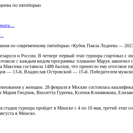
ионата…
в…
вания по современному пятиборью «Кубок Павла Леднева — 202
аруси и России. В четверг первый этап турнира стартовал с л
токоле с каждым видом программы: плавание Марук закончил с 1
умма Максима составила 1488 баллов, что принесло ему итоговое 
ов — 13-й, Владислав Островский — 15-й. Победителем мужског
евнования у женщин. 28 февраля в Москве состоялась квалифик
и Мария Гнедчик, Виолетта Гуреева, Ксения Климянкова, Елиза
ая стадия турнира пройдет в Минске с 4 по 10 мая, третий этап 
августа в Минске.