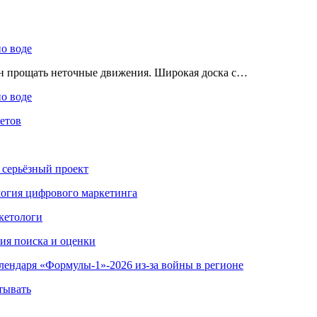
по воде
ен прощать неточные движения. Широкая доска с…
по воде
етов
 серьёзный проект
ология цифрового маркетинга
кетологи
гия поиска и оценки
алендаря «Формулы-1»-2026 из-за войны в регионе
тывать