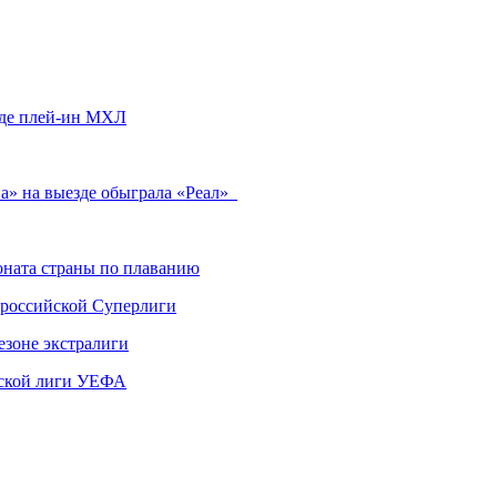
нде плей-ин МХЛ
а» на выезде обыграла «Реал»
ната страны по плаванию
 российской Суперлиги
езоне экстралиги
ской лиги УЕФА