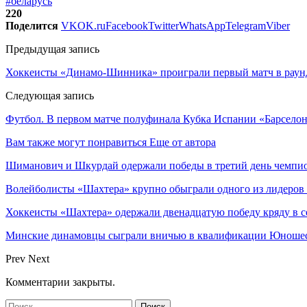
#беларусь
220
Поделится
VK
OK.ru
Facebook
Twitter
WhatsApp
Telegram
Viber
Предыдущая запись
Хоккеисты «Динамо-Шинника» проиграли первый матч в рау
Следующая запись
Футбол. В первом матче полуфинала Кубка Испании «Барселон
Вам также могут понравиться
Еще от автора
Шиманович и Шкурдай одержали победы в третий день чемпио
Волейболисты «Шахтера» крупно обыграли одного из лидеров
Хоккеисты «Шахтера» одержали двенадцатую победу кряду в с
Минские динамовцы сыграли вничью в квалификации Юноше
Prev
Next
Комментарии закрыты.