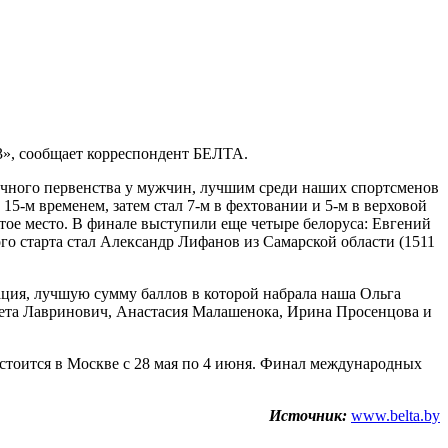
3», сообщает корреспондент БЕЛТА.
ичного первенства у мужчин, лучшим среди наших спортсменов
5-м временем, затем стал 7-м в фехтовании и 5-м в верховой
пятое место. В финале выступили еще четыре белоруса: Евгений
о старта стал Александр Лифанов из Самарской области (1511
ация, лучшую сумму баллов в которой набрала наша Ольга
вета Лавринович, Анастасия Малашенока, Ирина Просенцова и
состоится в Москве с 28 мая по 4 июня. Финал международных
Источник:
www.belta.by