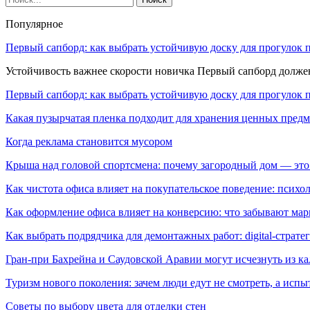
Популярное
Первый сапборд: как выбрать устойчивую доску для прогулок 
Устойчивость важнее скорости новичка Первый сапборд долж
Первый сапборд: как выбрать устойчивую доску для прогулок 
Какая пузырчатая пленка подходит для хранения ценных предм
Когда реклама становится мусором
Крыша над головой спортсмена: почему загородный дом — это
Как чистота офиса влияет на покупательское поведение: псих
Как оформление офиса влияет на конверсию: что забывают мар
Как выбрать подрядчика для демонтажных работ: digital-страте
Гран-при Бахрейна и Саудовской Аравии могут исчезнуть из к
Туризм нового поколения: зачем люди едут не смотреть, а испы
Советы по выбору цвета для отделки стен