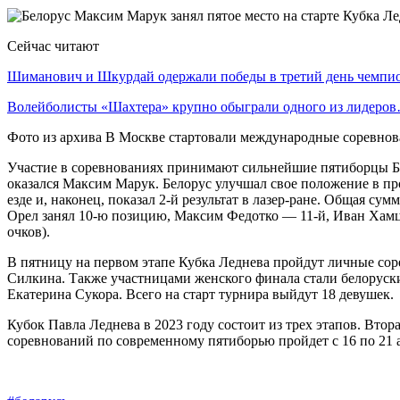
Сейчас читают
Шиманович и Шкурдай одержали победы в третий день чемп
Волейболисты «Шахтера» крупно обыграли одного из лидеро
Фото из архива В Москве стартовали международные соревно
Участие в соревнованиях принимают сильнейшие пятиборцы Бел
оказался Максим Марук. Белорус улучшал свое положение в про
езде и, наконец, показал 2-й результат в лазер-ране. Общая с
Орел занял 10-ю позицию, Максим Федотко — 11-й, Иван Хамц
очков).
В пятницу на первом этапе Кубка Леднева пройдут личные сор
Силкина. Также участницами женского финала стали белоруск
Екатерина Сукора. Всего на старт турнира выйдут 18 девушек.
Кубок Павла Леднева в 2023 году состоит из трех этапов. Втор
соревнований по современному пятиборью пройдет с 16 по 21 