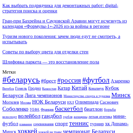
Как выбрать подрядчика для демонтажных работ: digital-
стратегия поиска и оценки
Гран-при Бахрейна и Саудовской Аравии могут исчезнуть из
календаря «Формулы-1»-2026 из-за войны в регионе
Туризм нового поколения: зачем люди едут не смотреть, а
испытывать
Советы по выбору цвета для отделки стен
Шлифовка паркета — это восстановление пола
Метки
#беларусь
#футбол
#россия
#брест
Азаренко
Китай
Кубок
Катар
Гомель
Гродно
Казахстан
Ковальчук
Витебск
Минск
Беларуси
Лига чемпионов
Министерство спорта и туризма
НОК Беларуси
Олимпиада
Могилев
Саснович
Москва
НХЛ
баскетбол
Соболенко
биатлон
борьба
УЕФА
Франция
гандбол
волейбол
мини-
легкая атлетика
гребля
женщины
велоспорт
теннис
спорт
футбол
хк Динамо-
турнир
соревнования
плавание
хоккей
чемпионат Беларуси
Минск
хоккей на траве