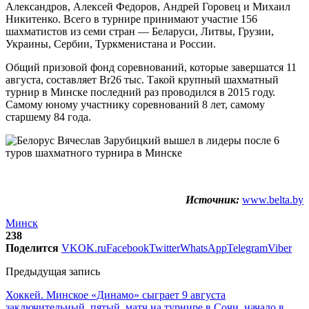
Александров, Алексей Федоров, Андрей Горовец и Михаил
Никитенко. Всего в турнире принимают участие 156
шахматистов из семи стран — Беларуси, Литвы, Грузии,
Украины, Сербии, Туркменистана и России.
Общий призовой фонд соревнований, которые завершатся 11
августа, составляет Br26 тыс. Такой крупный шахматный
турнир в Минске последний раз проводился в 2015 году.
Самому юному участнику соревнований 8 лет, самому
старшему 84 года.
Источник:
www.belta.by
Минск
238
Поделится
VK
OK.ru
Facebook
Twitter
WhatsApp
Telegram
Viber
Предыдущая запись
Хоккей. Минское «Динамо» сыграет 9 августа
заключительный, пятый, матч на турнире в Сочи, начало в