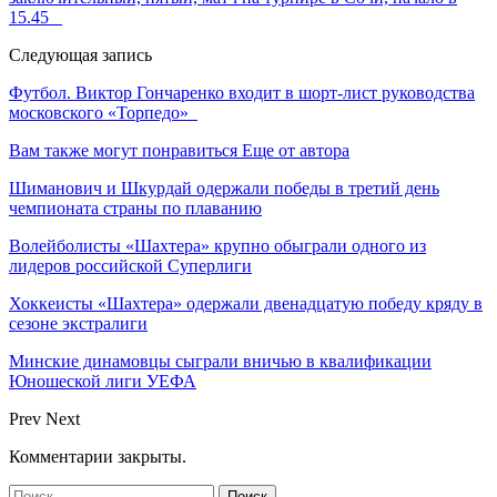
15.45
Следующая запись
Футбол. Виктор Гончаренко входит в шорт-лист руководства
московского «Торпедо»
Вам также могут понравиться
Еще от автора
Шиманович и Шкурдай одержали победы в третий день
чемпионата страны по плаванию
Волейболисты «Шахтера» крупно обыграли одного из
лидеров российской Суперлиги
Хоккеисты «Шахтера» одержали двенадцатую победу кряду в
сезоне экстралиги
Минские динамовцы сыграли вничью в квалификации
Юношеской лиги УЕФА
Prev
Next
Комментарии закрыты.