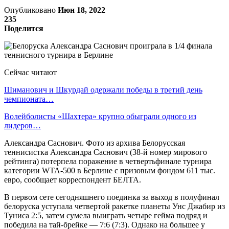
Опубликовано
Июн 18, 2022
235
Поделится
Сейчас читают
Шиманович и Шкурдай одержали победы в третий день
чемпионата…
Волейболисты «Шахтера» крупно обыграли одного из
лидеров…
Александра Саснович. Фото из архива Белорусская
теннисистка Александра Саснович (38-й номер мирового
рейтинга) потерпела поражение в четвертьфинале турнира
категории WTA-500 в Берлине с призовым фондом 611 тыс.
евро, сообщает корреспондент БЕЛТА.
В первом сете сегодняшнего поединка за выход в полуфинал
белоруска уступала четвертой ракетке планеты Унс Джабир из
Туниса 2:5, затем сумела выиграть четыре гейма подряд и
победила на тай-брейке — 7:6 (7:3). Однако на большее у