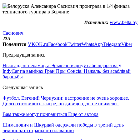
Источник:
www.belta.by
Саснович
235
Поделится
VK
OK.ru
Facebook
Twitter
WhatsApp
Telegram
Viber
Предыдущая запись
Ньюгардэн перамог, а Эрыксан вярнуў сабе лідарства ў
IndyCar па выніках Гран Пры Сонсіа. Нажаль, без асаблівай
барацьбы
Следующая запись
Футбол. Евгений Чернухин: настроение не очень хорошее.
Долго готовились к игре, но дивидендов не поимели
Вам также могут понравиться
Еще от автора
Шиманович и Шкурдай одержали победы в третий день
чемпионата страны по плаванию