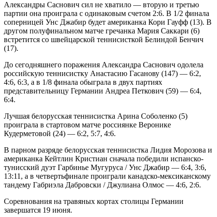
Александры Саснович сил не хватило — вторую и третью
партии она проиграла с одинаковым счетом 2:6. В 1/2 финала
соперницей Унс Джабир будет американка Кори Гауфф (13). В
другом полуфинальном матче гречанка Мария Саккари (6)
встретится со швейцарской теннисисткой Белиндой Бенчич
(17).
До сегодняшнего поражения Александра Саснович одолела
российскую теннисистку Анастасию Гасанову (147) — 6:2,
4:6, 6:3, а в 1/8 финала обыграла в двух партиях
представительницу Германии Андреа Петкович (59) — 6:4,
6:4.
Лучшая белорусская теннисистка Арина Соболенко (5)
проиграла в стартовом матче россиянке Веронике
Кудерметовой (24) — 6:2, 5:7, 4:6.
В парном разряде белорусская теннисистка Лидия Морозова и
американка Кейтлин Кристиан сначала победили испанско-
тунисский дуэт Гарбинье Мугуруса / Унс Джабир — 6:4, 3:6,
13:11, а в четвертьфинале проиграли канадско-мексиканскому
тандему Габриэла Дабровски / Джулиана Олмос — 4:6, 2:6.
Соревнования на травяных кортах столицы Германии
завершатся 19 июня.