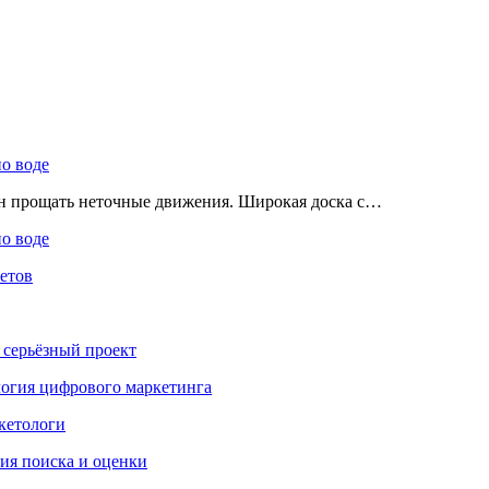
по воде
ен прощать неточные движения. Широкая доска с…
по воде
етов
 серьёзный проект
ология цифрового маркетинга
кетологи
гия поиска и оценки