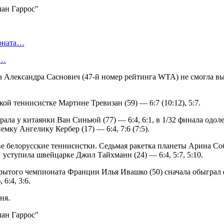
ионата…
в…
а Александра Саснович (47-й номер рейтинга WTA) не смогла вы
кой теннисистке Мартине Тревизан (59) — 6:7 (10:12), 5:7.
ала у китаянки Ван Синьюй (77) — 6:4, 6:1, в 1/32 финала одо
немку Ангелику Кербер (17) — 6:4, 7:6 (7:5).
ве белорусские теннисистки. Седьмая ракетка планеты Арина С
ии уступила швейцарке Джил Тайхманн (24) — 6:4, 5:7, 5:10.
того чемпионата Франции Илья Ивашко (50) сначала обыграл фран
6:4, 3:6.
ня.