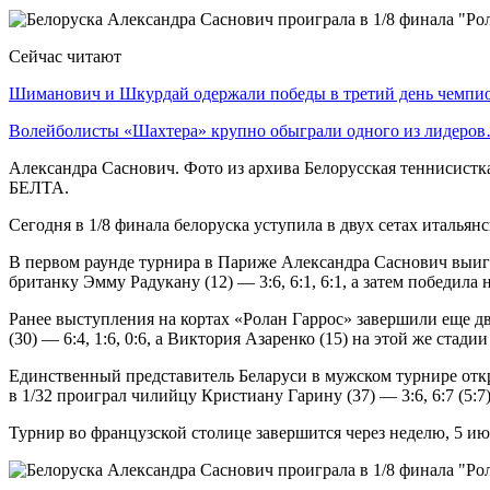
Сейчас читают
Шиманович и Шкурдай одержали победы в третий день чемп
Волейболисты «Шахтера» крупно обыграли одного из лидеро
Александра Саснович. Фото из архива Белорусская теннисистк
БЕЛТА.
Сегодня в 1/8 финала белоруска уступила в двух сетах итальянс
В первом раунде турнира в Париже Александра Саснович выигр
британку Эмму Радукану (12) — 3:6, 6:1, 6:1, а затем победила 
Ранее выступления на кортах «Ролан Гаррос» завершили еще д
(30) — 6:4, 1:6, 0:6, а Виктория Азаренко (15) на этой же стад
Единственный представитель Беларуси в мужском турнире откры
в 1/32 проиграл чилийцу Кристиану Гарину (37) — 3:6, 6:7 (5:7), 
Турнир во французской столице завершится через неделю, 5 ию