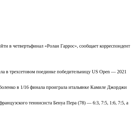
йти в четвертьфинал «Ролан Гаррос», сообщает корреспондент
лела в трехсетовом поединке победительницу US Open — 2021
оболенко в 1/16 финала проиграла итальянке Камиле Джорджи
цузского теннисиста Бенуа Пера (78) — 6:3, 7:5, 1:6, 7:5, а