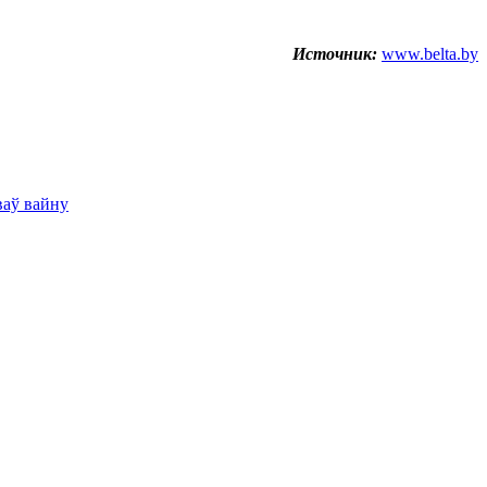
Источник:
www.belta.by
ваў вайну