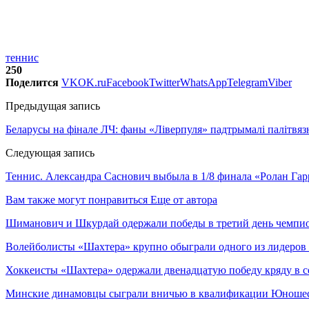
теннис
250
Поделится
VK
OK.ru
Facebook
Twitter
WhatsApp
Telegram
Viber
Предыдущая запись
Беларусы на фінале ЛЧ: фаны «Ліверпуля» падтрымалі палітвязня
Следующая запись
Теннис. Александра Саснович выбыла в 1/8 финала «Ролан Га
Вам также могут понравиться
Еще от автора
Шиманович и Шкурдай одержали победы в третий день чемпио
Волейболисты «Шахтера» крупно обыграли одного из лидеров
Хоккеисты «Шахтера» одержали двенадцатую победу кряду в с
Минские динамовцы сыграли вничью в квалификации Юноше