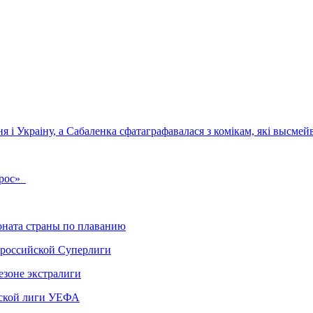
 і Украіну, а Сабаленка сфатаграфавалася з комікам, які высмей
ррос»
ната страны по плаванию
 российской Суперлиги
езоне экстралиги
ской лиги УЕФА