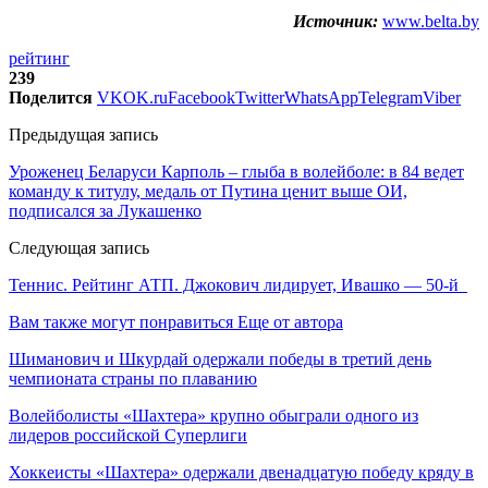
Источник:
www.belta.by
рейтинг
239
Поделится
VK
OK.ru
Facebook
Twitter
WhatsApp
Telegram
Viber
Предыдущая запись
Уроженец Беларуси Карполь – глыба в волейболе: в 84 ведет
команду к титулу, медаль от Путина ценит выше ОИ,
подписался за Лукашенко
Следующая запись
Теннис. Рейтинг АТП. Джокович лидирует, Ивашко — 50-й
Вам также могут понравиться
Еще от автора
Шиманович и Шкурдай одержали победы в третий день
чемпионата страны по плаванию
Волейболисты «Шахтера» крупно обыграли одного из
лидеров российской Суперлиги
Хоккеисты «Шахтера» одержали двенадцатую победу кряду в