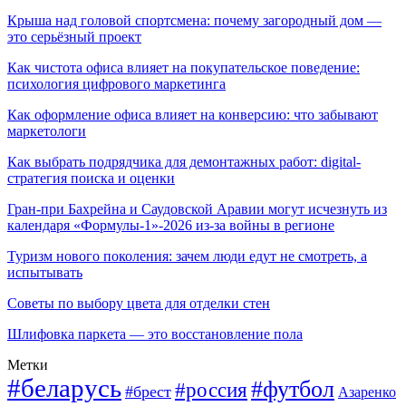
Крыша над головой спортсмена: почему загородный дом —
это серьёзный проект
Как чистота офиса влияет на покупательское поведение:
психология цифрового маркетинга
Как оформление офиса влияет на конверсию: что забывают
маркетологи
Как выбрать подрядчика для демонтажных работ: digital-
стратегия поиска и оценки
Гран-при Бахрейна и Саудовской Аравии могут исчезнуть из
календаря «Формулы-1»-2026 из-за войны в регионе
Туризм нового поколения: зачем люди едут не смотреть, а
испытывать
Советы по выбору цвета для отделки стен
Шлифовка паркета — это восстановление пола
Метки
#беларусь
#футбол
#россия
#брест
Азаренко