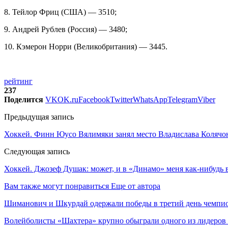
8. Тейлор Фриц (США) — 3510;
9. Андрей Рублев (Россия) — 3480;
10. Кэмерон Норри (Великобритания) — 3445.
рейтинг
237
Поделится
VK
OK.ru
Facebook
Twitter
WhatsApp
Telegram
Viber
Предыдущая запись
Хоккей. Финн Юусо Вялимяки занял место Владислава Коляч
Следующая запись
Хоккей. Джозеф Душак: может, и в «Динамо» меня как-нибудь 
Вам также могут понравиться
Еще от автора
Шиманович и Шкурдай одержали победы в третий день чемпио
Волейболисты «Шахтера» крупно обыграли одного из лидеров