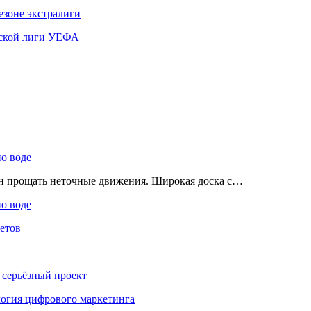
езоне экстралиги
ской лиги УЕФА
по воде
ен прощать неточные движения. Широкая доска с…
по воде
етов
 серьёзный проект
ология цифрового маркетинга