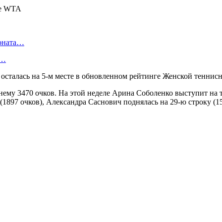
ионата…
в…
 осталась на 5-м месте в обновленном рейтинге Женской тенни
нему 3470 очков. На этой неделе Арина Соболенко выступит на 
1897 очков), Александра Саснович поднялась на 29-ю строку (15