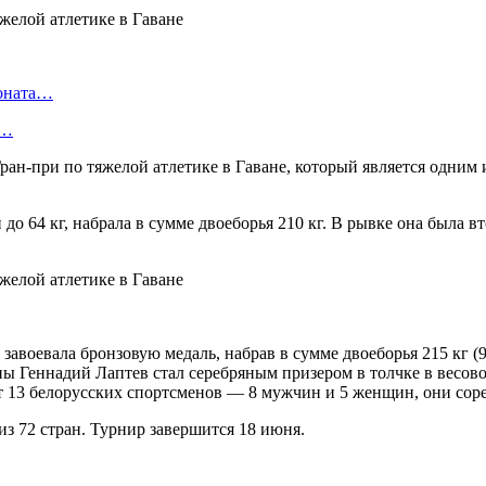
ионата…
в…
 Гран-при по тяжелой атлетике в Гаване, который является одни
 64 кг, набрала в сумме двоеборья 210 кг. В рывке она была вто
 завоевала бронзовую медаль, набрав в сумме двоеборья 215 кг 
ы Геннадий Лаптев стал серебряным призером в толчке в весовой
ют 13 белорусских спортсменов — 8 мужчин и 5 женщин, они сор
из 72 стран. Турнир завершится 18 июня.