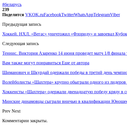
#беларусь
239
Поделится
VK
OK.ru
Facebook
Twitter
WhatsApp
Telegram
Viber
Предыдущая запись
Хоккей. НХЛ. «Вегас» уничтожил «Флориду» и завоевал Куб
Следующая запись
Теннис. Виктория Азаренко 14 июня проведет матч 1/8 финала
Вам также могут понравиться
Еще от автора
Шиманович и Шкурдай одержали победы в третий день чемпио
Волейболисты «Шахтера» крупно обыграли одного из лидеров
Хоккеисты «Шахтера» одержали двенадцатую победу кряду в с
Минские динамовцы сыграли вничью в квалификации Юноше
Prev
Next
Комментарии закрыты.