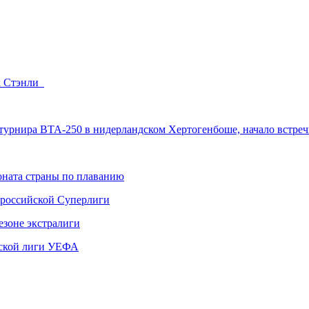
ок Стэнли
 турнира ВТА-250 в нидерландском Хертогенбоше, начало встре
ната страны по плаванию
 российской Суперлиги
езоне экстралиги
ской лиги УЕФА