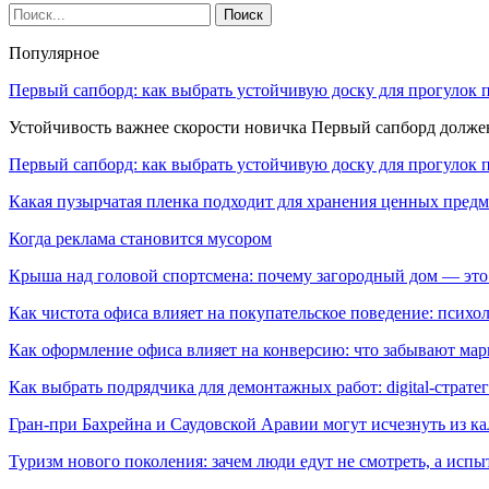
Популярное
Первый сапборд: как выбрать устойчивую доску для прогулок 
Устойчивость важнее скорости новичка Первый сапборд долж
Первый сапборд: как выбрать устойчивую доску для прогулок 
Какая пузырчатая пленка подходит для хранения ценных предм
Когда реклама становится мусором
Крыша над головой спортсмена: почему загородный дом — это
Как чистота офиса влияет на покупательское поведение: псих
Как оформление офиса влияет на конверсию: что забывают мар
Как выбрать подрядчика для демонтажных работ: digital-страте
Гран-при Бахрейна и Саудовской Аравии могут исчезнуть из к
Туризм нового поколения: зачем люди едут не смотреть, а испы