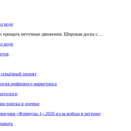
по воде
ен прощать неточные движения. Широкая доска с…
по воде
етов
 серьёзный проект
ология цифрового маркетинга
кетологи
гия поиска и оценки
алендаря «Формулы-1»-2026 из-за войны в регионе
тывать