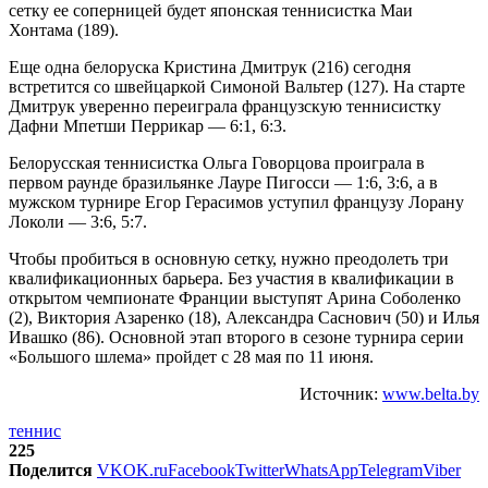
сетку ее соперницей будет японская теннисистка Маи
Хонтама (189).
Еще одна белоруска Кристина Дмитрук (216) сегодня
встретится со швейцаркой Симоной Вальтер (127). На старте
Дмитрук уверенно переиграла французскую теннисистку
Дафни Мпетши Перрикар — 6:1, 6:3.
Белорусская теннисистка Ольга Говорцова проиграла в
первом раунде бразильянке Лауре Пигосси — 1:6, 3:6, а в
мужском турнире Егор Герасимов уступил французу Лорану
Локоли — 3:6, 5:7.
Чтобы пробиться в основную сетку, нужно преодолеть три
квалификационных барьера. Без участия в квалификации в
открытом чемпионате Франции выступят Арина Соболенко
(2), Виктория Азаренко (18), Александра Саснович (50) и Илья
Ивашко (86). Основной этап второго в сезоне турнира серии
«Большого шлема» пройдет с 28 мая по 11 июня.
Источник:
www.belta.by
теннис
225
Поделится
VK
OK.ru
Facebook
Twitter
WhatsApp
Telegram
Viber