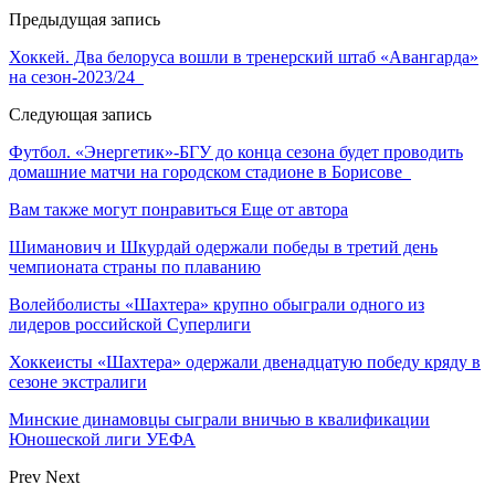
Предыдущая запись
Хоккей. Два белоруса вошли в тренерский штаб «Авангарда»
на сезон-2023/24
Следующая запись
Футбол. «Энергетик»-БГУ до конца сезона будет проводить
домашние матчи на городском стадионе в Борисове
Вам также могут понравиться
Еще от автора
Шиманович и Шкурдай одержали победы в третий день
чемпионата страны по плаванию
Волейболисты «Шахтера» крупно обыграли одного из
лидеров российской Суперлиги
Хоккеисты «Шахтера» одержали двенадцатую победу кряду в
сезоне экстралиги
Минские динамовцы сыграли вничью в квалификации
Юношеской лиги УЕФА
Prev
Next