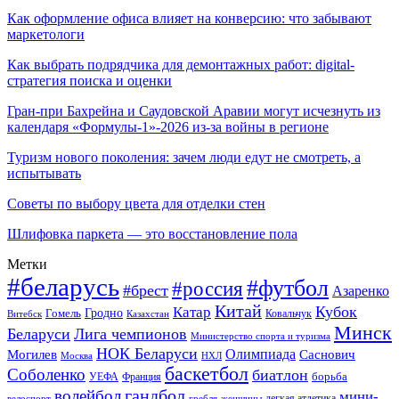
Как оформление офиса влияет на конверсию: что забывают
маркетологи
Как выбрать подрядчика для демонтажных работ: digital-
стратегия поиска и оценки
Гран-при Бахрейна и Саудовской Аравии могут исчезнуть из
календаря «Формулы-1»-2026 из-за войны в регионе
Туризм нового поколения: зачем люди едут не смотреть, а
испытывать
Советы по выбору цвета для отделки стен
Шлифовка паркета — это восстановление пола
Метки
#беларусь
#футбол
#россия
#брест
Азаренко
Китай
Кубок
Катар
Гомель
Гродно
Казахстан
Ковальчук
Витебск
Минск
Беларуси
Лига чемпионов
Министерство спорта и туризма
НОК Беларуси
Олимпиада
Могилев
Саснович
Москва
НХЛ
баскетбол
Соболенко
биатлон
борьба
УЕФА
Франция
гандбол
волейбол
мини-
легкая атлетика
гребля
женщины
велоспорт