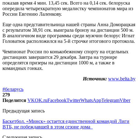
показав время 4 мин. 13,45 сек. Всего на 0,14 сек. белоруска
опередила четырехкратную медалистку чемпионатов мира из
России Евгению Лаленкову.
Еще одна представительница нашей страны Анна Доморацкая
с результатом 38,91 сек. выиграла бронзу на дистанции 500 м.
В аналогичном виде программы среди мужчин белорус Игнат
Головатюк расположился на 5-й строчке итогового протокола.
Чемпионат России по конькобежному спорту на отдельных
дистанциях завершится 29 декабря. Завтра на турнире
определятся призеры на дистанции 1000 м, а также в
командных гонках.
Источник:
www.belta.by
#беларусь
279
Поделится
VK
OK.ru
Facebook
Twitter
WhatsApp
Telegram
Viber
Предыдущая запись
Баскетбол. «Минск» остается единственной командой Лиги
ВТБ, не побеждавшей в этом сезоне дома
Следующая запись