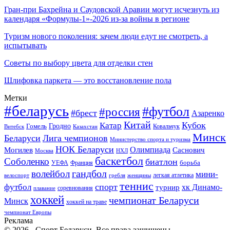
Гран-при Бахрейна и Саудовской Аравии могут исчезнуть из
календаря «Формулы-1»-2026 из-за войны в регионе
Туризм нового поколения: зачем люди едут не смотреть, а
испытывать
Советы по выбору цвета для отделки стен
Шлифовка паркета — это восстановление пола
Метки
#беларусь
#футбол
#россия
#брест
Азаренко
Китай
Кубок
Катар
Гомель
Гродно
Казахстан
Ковальчук
Витебск
Минск
Беларуси
Лига чемпионов
Министерство спорта и туризма
НОК Беларуси
Олимпиада
Могилев
Саснович
Москва
НХЛ
баскетбол
Соболенко
биатлон
борьба
УЕФА
Франция
гандбол
волейбол
мини-
легкая атлетика
гребля
женщины
велоспорт
теннис
спорт
футбол
хк Динамо-
турнир
соревнования
плавание
хоккей
чемпионат Беларуси
Минск
хоккей на траве
чемпионат Европы
Реклама
© 2026 - Спорт Беларуси. Все права защищены.