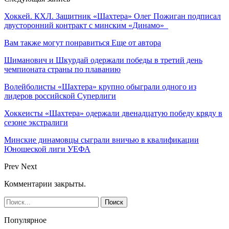
Хоккей. КХЛ. Защитник «Шахтера» Олег Пожиган подписал
двусторонний контракт с минским «Динамо»
Вам также могут понравиться
Еще от автора
Шиманович и Шкурдай одержали победы в третий день
чемпионата страны по плаванию
Волейболисты «Шахтера» крупно обыграли одного из
лидеров российской Суперлиги
Хоккеисты «Шахтера» одержали двенадцатую победу кряду в
сезоне экстралиги
Минские динамовцы сыграли вничью в квалификации
Юношеской лиги УЕФА
Prev
Next
Комментарии закрыты.
Популярное