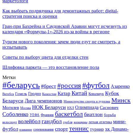
маркетологи
Как выбрать подрядчика для демонтажных работ: digital-
стратегия поиска и оценки
Гран-при Бахрейна и Саудовской Аравии могут исчезнуть из
календаря «Формулы-1»-2026 из-за войны в регионе
Туризм нового поколения: зачем люди едут не смотреть, а
испытывать
Советы по выбору цвета для отделки стен
Шлифовка паркета — это восстановление пола
Метки
#беларусь
#футбол
#россия
#брест
Азаренко
Китай
Кубок
Катар
Гомель
Гродно
Казахстан
Ковальчук
Витебск
Минск
Беларуси
Лига чемпионов
Министерство спорта и туризма
НОК Беларуси
Олимпиада
Могилев
Саснович
Москва
НХЛ
баскетбол
Соболенко
биатлон
борьба
УЕФА
Франция
гандбол
волейбол
мини-
легкая атлетика
гребля
женщины
велоспорт
теннис
спорт
футбол
хк Динамо-
турнир
соревнования
плавание