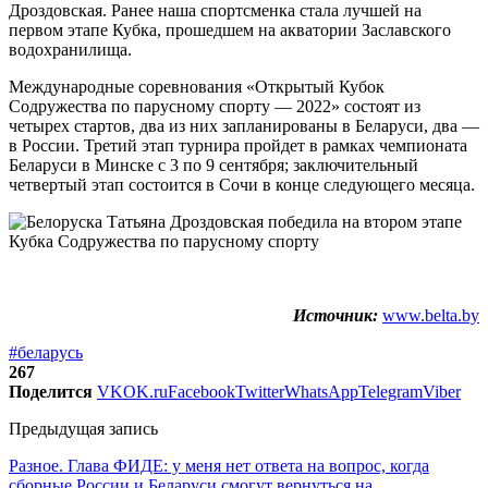
Дроздовская. Ранее наша спортсменка стала лучшей на
первом этапе Кубка, прошедшем на акватории Заславского
водохранилища.
Международные соревнования «Открытый Кубок
Содружества по парусному спорту — 2022» состоят из
четырех стартов, два из них запланированы в Беларуси, два —
в России. Третий этап турнира пройдет в рамках чемпионата
Беларуси в Минске с 3 по 9 сентября; заключительный
четвертый этап состоится в Сочи в конце следующего месяца.
Источник:
www.belta.by
#беларусь
267
Поделится
VK
OK.ru
Facebook
Twitter
WhatsApp
Telegram
Viber
Предыдущая запись
Разное. Глава ФИДЕ: у меня нет ответа на вопрос, когда
сборные России и Беларуси смогут вернуться на