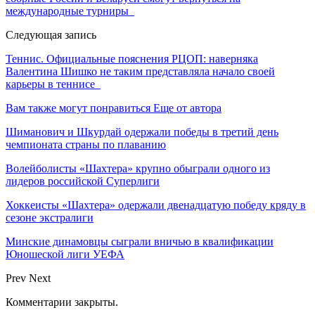
международные турниры
Следующая запись
Теннис. Официальные пояснения РЦОП: наверняка
Валентина Шишко не таким представляла начало своей
карьеры в теннисе
Вам также могут понравиться
Еще от автора
Шиманович и Шкурдай одержали победы в третий день
чемпионата страны по плаванию
Волейболисты «Шахтера» крупно обыграли одного из
лидеров российской Суперлиги
Хоккеисты «Шахтера» одержали двенадцатую победу кряду в
сезоне экстралиги
Минские динамовцы сыграли вничью в квалификации
Юношеской лиги УЕФА
Prev
Next
Комментарии закрыты.