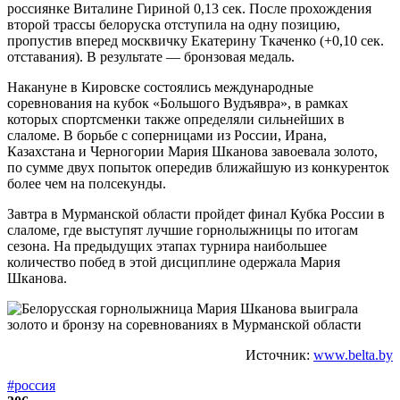
россиянке Виталине Гириной 0,13 сек. После прохождения
второй трассы белоруска отступила на одну позицию,
пропустив вперед москвичку Екатерину Ткаченко (+0,10 сек.
отставания). В результате — бронзовая медаль.
Накануне в Кировске состоялись международные
соревнования на кубок «Большого Вудъявра», в рамках
которых спортсменки также определяли сильнейших в
слаломе. В борьбе с соперницами из России, Ирана,
Казахстана и Черногории Мария Шканова завоевала золото,
по сумме двух попыток опередив ближайшую из конкуренток
более чем на полсекунды.
Завтра в Мурманской области пройдет финал Кубка России в
слаломе, где выступят лучшие горнолыжницы по итогам
сезона. На предыдущих этапах турнира наибольшее
количество побед в этой дисциплине одержала Мария
Шканова.
Источник:
www.belta.by
#россия