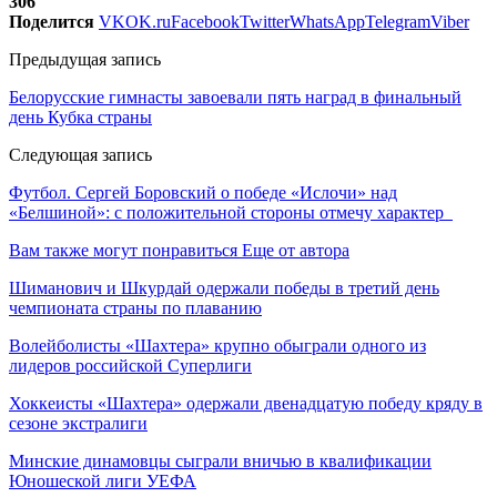
306
Поделится
VK
OK.ru
Facebook
Twitter
WhatsApp
Telegram
Viber
Предыдущая запись
Белорусские гимнасты завоевали пять наград в финальный
день Кубка страны
Следующая запись
Футбол. Сергей Боровский о победе «Ислочи» над
«Белшиной»: с положительной стороны отмечу характер
Вам также могут понравиться
Еще от автора
Шиманович и Шкурдай одержали победы в третий день
чемпионата страны по плаванию
Волейболисты «Шахтера» крупно обыграли одного из
лидеров российской Суперлиги
Хоккеисты «Шахтера» одержали двенадцатую победу кряду в
сезоне экстралиги
Минские динамовцы сыграли вничью в квалификации
Юношеской лиги УЕФА