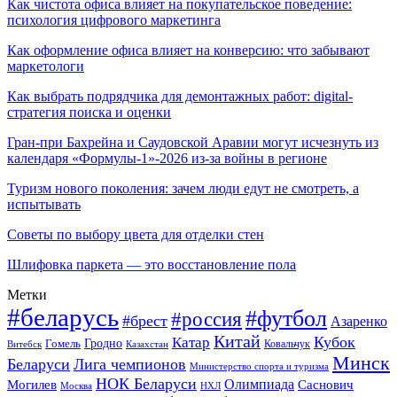
Как чистота офиса влияет на покупательское поведение:
психология цифрового маркетинга
Как оформление офиса влияет на конверсию: что забывают
маркетологи
Как выбрать подрядчика для демонтажных работ: digital-
стратегия поиска и оценки
Гран-при Бахрейна и Саудовской Аравии могут исчезнуть из
календаря «Формулы-1»-2026 из-за войны в регионе
Туризм нового поколения: зачем люди едут не смотреть, а
испытывать
Советы по выбору цвета для отделки стен
Шлифовка паркета — это восстановление пола
Метки
#беларусь
#футбол
#россия
#брест
Азаренко
Китай
Кубок
Катар
Гомель
Гродно
Казахстан
Ковальчук
Витебск
Минск
Беларуси
Лига чемпионов
Министерство спорта и туризма
НОК Беларуси
Олимпиада
Могилев
Саснович
Москва
НХЛ