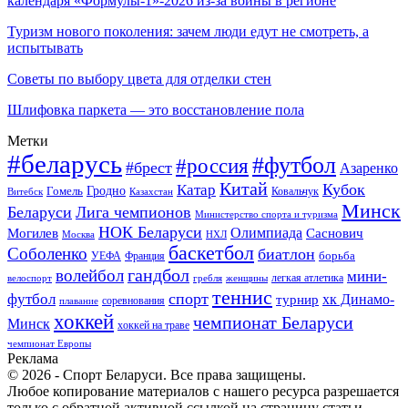
календаря «Формулы-1»-2026 из-за войны в регионе
Туризм нового поколения: зачем люди едут не смотреть, а
испытывать
Советы по выбору цвета для отделки стен
Шлифовка паркета — это восстановление пола
Метки
#беларусь
#футбол
#россия
#брест
Азаренко
Китай
Кубок
Катар
Гомель
Гродно
Казахстан
Ковальчук
Витебск
Минск
Беларуси
Лига чемпионов
Министерство спорта и туризма
НОК Беларуси
Олимпиада
Могилев
Саснович
Москва
НХЛ
баскетбол
Соболенко
биатлон
борьба
УЕФА
Франция
гандбол
волейбол
мини-
легкая атлетика
гребля
женщины
велоспорт
теннис
спорт
футбол
хк Динамо-
турнир
соревнования
плавание
хоккей
чемпионат Беларуси
Минск
хоккей на траве
чемпионат Европы
Реклама
© 2026 - Спорт Беларуси. Все права защищены.
Любое копирование материалов с нашего ресурса разрешается
только с обратной активной ссылкой на страницу статьи.