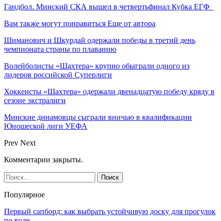
Гандбол. Минский СКА вышел в четвертьфинал Кубка ЕГФ
Вам также могут понравиться
Еще от автора
Шиманович и Шкурдай одержали победы в третий день
чемпионата страны по плаванию
Волейболисты «Шахтера» крупно обыграли одного из
лидеров российской Суперлиги
Хоккеисты «Шахтера» одержали двенадцатую победу кряду в
сезоне экстралиги
Минские динамовцы сыграли вничью в квалификации
Юношеской лиги УЕФА
Prev
Next
Комментарии закрыты.
Популярное
Первый сапборд: как выбрать устойчивую доску для прогулок
по воде