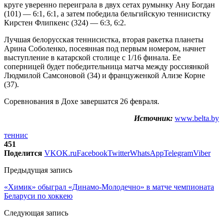
круге уверенно переиграла в двух сетах румынку Ану Богдан
(101) — 6:1, 6:1, а затем победила бельгийскую теннисистку
Кирстен Флипкенс (324) — 6:3, 6:2.
Лучшая белорусская теннисистка, вторая ракетка планеты
Арина Соболенко, посеянная под первым номером, начнет
выступление в катарской столице с 1/16 финала. Ее
соперницей будет победительница матча между россиянкой
Людмилой Самсоновой (34) и француженкой Ализе Корне
(37).
Соревнования в Дохе завершатся 26 февраля.
Источник:
www.belta.by
теннис
451
Поделится
VK
OK.ru
Facebook
Twitter
WhatsApp
Telegram
Viber
Предыдущая запись
«Химик» обыграл «Динамо-Молодечно» в матче чемпионата
Беларуси по хоккею
Следующая запись