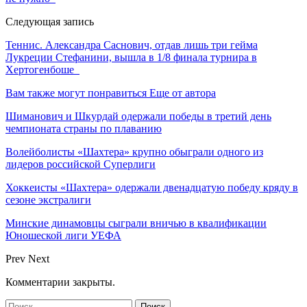
Следующая запись
Теннис. Александра Саснович, отдав лишь три гейма
Лукреции Стефанини, вышла в 1/8 финала турнира в
Хертогенбоше
Вам также могут понравиться
Еще от автора
Шиманович и Шкурдай одержали победы в третий день
чемпионата страны по плаванию
Волейболисты «Шахтера» крупно обыграли одного из
лидеров российской Суперлиги
Хоккеисты «Шахтера» одержали двенадцатую победу кряду в
сезоне экстралиги
Минские динамовцы сыграли вничью в квалификации
Юношеской лиги УЕФА
Prev
Next
Комментарии закрыты.