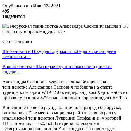
Опубликовано
Июн 13, 2023
495
Поделится
Сейчас читают
Шиманович и Шкурдай одержали победы в третий день
чемпионата…
Волейболисты «Шахтера» крупно обыграли одного из
лидеров…
Александра Саснович. Фото из архива Белорусская
теннисистка Александра Саснович победила на старте
турнира категории WTA-250 в нидерландском Хертогенбосе с
призовым фондом $259 тыс., сообщает корреспондент БЕЛТА.
В поединке первого раунда одиночного разряда белоруска,
занимающая 71-е место в мировом рейтинге, выиграла у
итальянской теннисистки Лукреции Стефанини, у которой
111-я позиция, — 6:0, 6:3. В игре за попадание в
четвертьфинал соперницей Александры Саснович будет