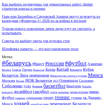
Как выбрать подрядчика для демонтажных работ: digital-
стратегия поиска и оценки
Гран-при Бахрейна и Саудовской Аравии могут исчезнуть из
календаря «Формулы-1»-2026 из-за войны в регионе
Туризм нового поколения: зачем люди едут не смотреть, а
испытывать
Советы по выбору цвета для отделки стен
Шлифовка паркета — это восстановление пола
Метки
#беларусь
#футбол
#россия
#брест
Азаренко
Китай
Кубок
Катар
Гомель
Гродно
Казахстан
Ковальчук
Витебск
Минск
Беларуси
Лига чемпионов
Министерство спорта и туризма
НОК Беларуси
Олимпиада
Могилев
Саснович
Москва
НХЛ
баскетбол
Соболенко
биатлон
борьба
УЕФА
Франция
гандбол
волейбол
мини-
легкая атлетика
гребля
женщины
велоспорт
теннис
спорт
футбол
хк Динамо-
турнир
соревнования
плавание
хоккей
чемпионат Беларуси
Минск
хоккей на траве