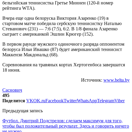
бельгийская теннисистка Гретье Миннен (120-й номер
рейтинга WTA).
Вчера еще одна белоруска Виктория Азаренко (19) в
стартовом матче победила сербскую теннисистку Наталью
Стеванович (231) — 7:6 (7:5), 6:2. В 1/8 финала Азаренко
сыграет с американкой Эшлин Крюгер (152).
В первом раунде мужского одиночного разряда оппонентом
белоруса Ильи Ивашко (87) будет американский теннисист
Маккензи Макдональд (68).
Соревнования на травяных кортах Хертогенбоса завершатся
18 июня.
Источник:
www.belta.by
Саснович
495
Поделится
VK
OK.ru
Facebook
Twitter
WhatsApp
Telegram
Viber
Предыдущая запись
Футбол. Дмитрий Подстрелов: сделаем максимум для того,
чтобы был положительный результат. Здесь и говорить ничего
не нужно