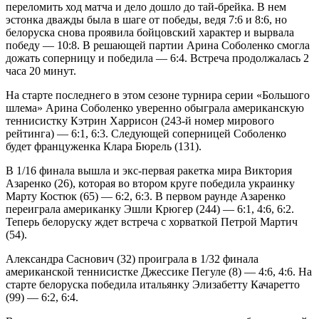
переломить ход матча и дело дошло до тай-брейка. В нем
эстонка дважды была в шаге от победы, ведя 7:6 и 8:6, но
белоруска снова проявила бойцовский характер и вырвала
победу — 10:8. В решающей партии Арина Соболенко смогла
дожать соперницу и победила — 6:4. Встреча продолжалась 2
часа 20 минут.
На старте последнего в этом сезоне турнира серии «Большого
шлема» Арина Соболенко уверенно обыграла американскую
теннисистку Кэтрин Харрисон (243-й номер мирового
рейтинга) — 6:1, 6:3. Следующей соперницей Соболенко
будет француженка Клара Бюрель (131).
В 1/16 финала вышла и экс-первая ракетка мира Виктория
Азаренко (26), которая во втором круге победила украинку
Марту Костюк (65) — 6:2, 6:3. В первом раунде Азаренко
переиграла американку Эшли Крюгер (244) — 6:1, 4:6, 6:2.
Теперь белоруску ждет встреча с хорваткой Петрой Мартич
(54).
Александра Саснович (32) проиграла в 1/32 финала
американской теннисистке Джессике Пегуле (8) — 4:6, 4:6. На
старте белоруска победила итальянку Элизабетту Качаретто
(99) — 6:2, 6:4.