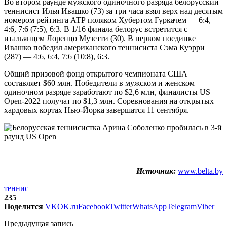
Во втором раунде мужского одиночного разряда белорусский
теннисист Илья Ивашко (73) за три часа взял верх над десятым
номером рейтинга АТР поляком Хубертом Гуркачем — 6:4,
4:6, 7:6 (7:5), 6:3. В 1/16 финала белорус встретится с
итальянцем Лоренцо Музетти (30). В первом поединке
Ивашко победил американского теннисиста Сэма Куэрри
(287) — 4:6, 6:4, 7:6 (10:8), 6:3.
Общий призовой фонд открытого чемпионата США
составляет $60 млн. Победители в мужском и женском
одиночном разряде заработают по $2,6 млн, финалисты US
Open-2022 получат по $1,3 млн. Соревнования на открытых
хардовых кортах Нью-Йорка завершатся 11 сентября.
Источник:
www.belta.by
теннис
235
Поделится
VK
OK.ru
Facebook
Twitter
WhatsApp
Telegram
Viber
Предыдущая запись