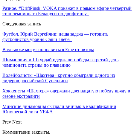
Разное. #DriftPinsk: VOKA покажет в прямом эфире четвертый
этап чемпионата Беларуси по дрифтингу
Следующая запись
Футбол. Юрий Вергейчик: наша задача — готовить
футболистов уровня Саши Глеба
Вам также могут понравиться
Еще от автора
Шиманович и Шкурдай одержали победы в третий день
чемпионата страны по плаванию
Волейболисты «Шахтера» крупно обыграли одного из
лидеров российской Суперлиги
Хоккеисты «Шахтера» одержали двенадцатую победу кряду в
сезоне экстралиги
Минские динамовцы сыграли вничью в квалификации
Юношеской лиги УЕФА
Prev
Next
Комментарии закрыты.