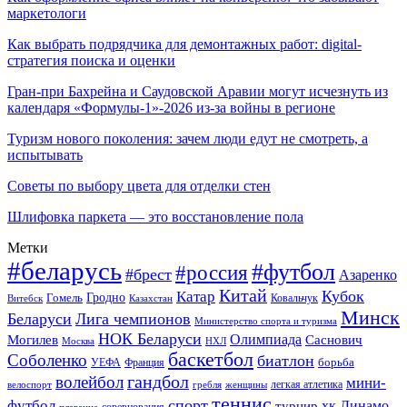
маркетологи
Как выбрать подрядчика для демонтажных работ: digital-
стратегия поиска и оценки
Гран-при Бахрейна и Саудовской Аравии могут исчезнуть из
календаря «Формулы-1»-2026 из-за войны в регионе
Туризм нового поколения: зачем люди едут не смотреть, а
испытывать
Советы по выбору цвета для отделки стен
Шлифовка паркета — это восстановление пола
Метки
#беларусь
#футбол
#россия
#брест
Азаренко
Китай
Кубок
Катар
Гомель
Гродно
Казахстан
Ковальчук
Витебск
Минск
Беларуси
Лига чемпионов
Министерство спорта и туризма
НОК Беларуси
Олимпиада
Могилев
Саснович
Москва
НХЛ
баскетбол
Соболенко
биатлон
борьба
УЕФА
Франция
гандбол
волейбол
мини-
легкая атлетика
гребля
женщины
велоспорт
теннис
спорт
футбол
хк Динамо-
турнир
соревнования