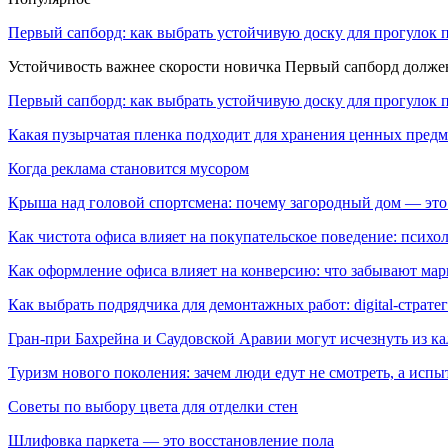
Первый сапборд: как выбрать устойчивую доску для прогулок 
Устойчивость важнее скорости новичка Первый сапборд долж
Первый сапборд: как выбрать устойчивую доску для прогулок 
Какая пузырчатая пленка подходит для хранения ценных предм
Когда реклама становится мусором
Крыша над головой спортсмена: почему загородный дом — это
Как чистота офиса влияет на покупательское поведение: псих
Как оформление офиса влияет на конверсию: что забывают мар
Как выбрать подрядчика для демонтажных работ: digital-страте
Гран-при Бахрейна и Саудовской Аравии могут исчезнуть из к
Туризм нового поколения: зачем люди едут не смотреть, а испы
Советы по выбору цвета для отделки стен
Шлифовка паркета — это восстановление пола