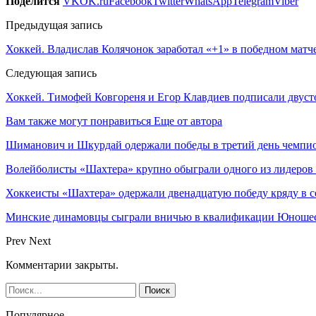
Поделится
VK
OK.ru
Facebook
Twitter
WhatsApp
Telegram
Viber
Предыдущая запись
Хоккей. Владислав Колячонок заработал «+1» в победном мат
Следующая запись
Хоккей. Тимофей Ковгореня и Егор Клавдиев подписали двус
Вам также могут понравиться
Еще от автора
Шиманович и Шкурдай одержали победы в третий день чемпио
Волейболисты «Шахтера» крупно обыграли одного из лидеров
Хоккеисты «Шахтера» одержали двенадцатую победу кряду в с
Минские динамовцы сыграли вничью в квалификации Юноше
Prev
Next
Комментарии закрыты.
Популярное