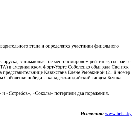
дварительного этапа и определятся участники финального
лоруска, занимающая 5-е место в мировом рейтинге, сыграет с
WTA) в американском Форт-Уорте Соболенко обыграла Свентек
на представительнице Казахстана Елене Рыбакиной (21-й номер
вым Соболенко победила канадско-индийский тандем Бьянка
 и «Ястребов», «Соколы» потерпели два поражения.
Источник:
www.belta.by