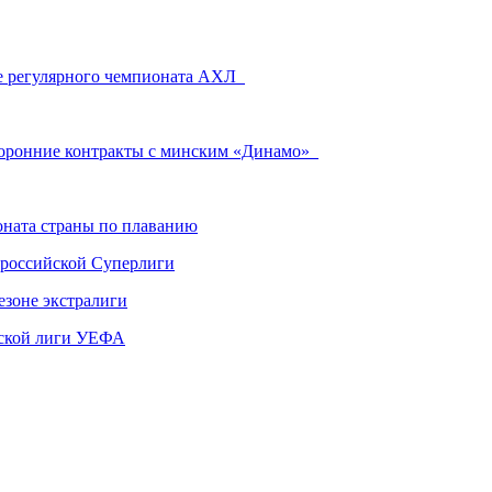
че регулярного чемпионата АХЛ
торонние контракты с минским «Динамо»
ната страны по плаванию
 российской Суперлиги
езоне экстралиги
ской лиги УЕФА