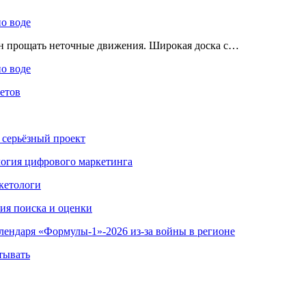
по воде
ен прощать неточные движения. Широкая доска с…
по воде
етов
 серьёзный проект
ология цифрового маркетинга
кетологи
гия поиска и оценки
алендаря «Формулы-1»-2026 из-за войны в регионе
тывать