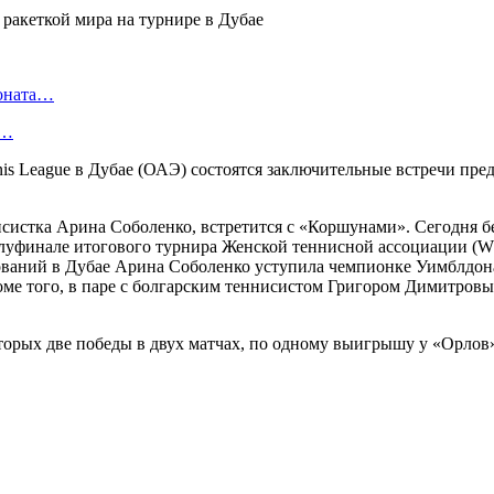
ионата…
в…
is League в Дубае (ОАЭ) состоятся заключительные встречи пре
систка Арина Соболенко, встретится с «Коршунами». Сегодня бе
олуфинале итогового турнира Женской теннисной ассоциации (
евнований в Дубае Арина Соболенко уступила чемпионке Уимблдо
Кроме того, в паре с болгарским теннисистом Григором Димитро
рых две победы в двух матчах, по одному выигрышу у «Орлов»