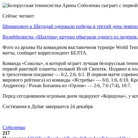
Сейчас читают
Шиманович и Шкурдай одержали победы в третий день чемп
Волейболисты «Шахтера» крупно обыграли одного из лидеро
Фото из архива На командном выставочном турнире World Tenn
матча, сообщает корреспондент БЕЛТА.
Команда «Соколы», в которой играет лучшая белорусская тенни
первой ракеткой планеты полькой Игой Свентек. Недавно в п
в трехсетовом поединке — 6:2, 2:6, 6:1. В первом матче сор
мирового рейтинга) из команды «Ястребы» — 6:0, 1:6, 6:10. 
Андрееску / Рохан Бопанна из «Орлов» — 2:6, 7:6 (7:4), 10:7.
Перед сегодняшним игровым днем лидируют «Коршуны», у кото
Состязания в Дубае завершатся 24 декабря.
Соболенко
217