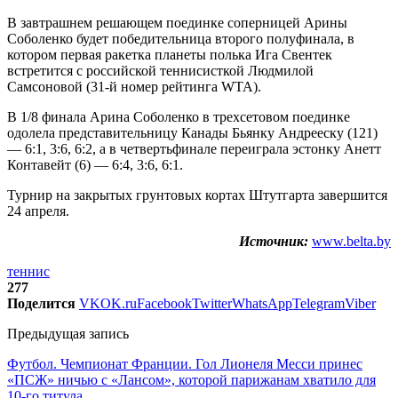
В завтрашнем решающем поединке соперницей Арины
Соболенко будет победительница второго полуфинала, в
котором первая ракетка планеты полька Ига Свентек
встретится с российской теннисисткой Людмилой
Самсоновой (31-й номер рейтинга WTA).
В 1/8 финала Арина Соболенко в трехсетовом поединке
одолела представительницу Канады Бьянку Андрееску (121)
— 6:1, 3:6, 6:2, а в четвертьфинале переиграла эстонку Анетт
Контавейт (6) — 6:4, 3:6, 6:1.
Турнир на закрытых грунтовых кортах Штутгарта завершится
24 апреля.
Источник:
www.belta.by
теннис
277
Поделится
VK
OK.ru
Facebook
Twitter
WhatsApp
Telegram
Viber
Предыдущая запись
Футбол. Чемпионат Франции. Гол Лионеля Месси принес
«ПСЖ» ничью с «Лансом», которой парижанам хватило для
10-го титула