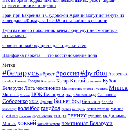
Как выбрать подрядчика для демонтажных работ: digital-
стратегия поиска и оценки
Гран-при Бахрейна и Саудовской Аравии могут исчезнуть из
календаря «Формулы-1»-2026 из-за войны в регионе
Туризм нового поколения: зачем люди едут не смотреть, а
испытывать
Советы по выбору цвета для отделки стен
Шлифовка паркета — это восстановление пола
Метки
#беларусь
#футбол
#россия
#брест
Азаренко
Китай
Кубок
Катар
Гомель
Гродно
Казахстан
Ковальчук
Витебск
Минск
Беларуси
Лига чемпионов
Министерство спорта и туризма
НОК Беларуси
Олимпиада
Могилев
Саснович
Москва
НХЛ
баскетбол
Соболенко
биатлон
борьба
УЕФА
Франция
гандбол
волейбол
мини-
легкая атлетика
гребля
женщины
велоспорт
теннис
спорт
футбол
хк Динамо-
турнир
соревнования
плавание
хоккей
чемпионат Беларуси
Минск
хоккей на траве
чемпионат Европы