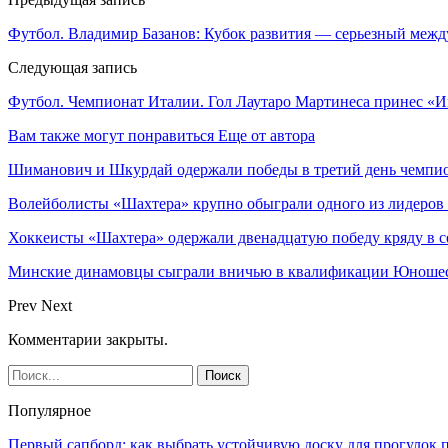
Футбол. Владимир Базанов: Кубок развития — серьезный межд
Следующая запись
Футбол. Чемпионат Италии. Гол Лаутаро Мартинеса принес 
Вам также могут понравиться
Еще от автора
Шиманович и Шкурдай одержали победы в третий день чемпио
Волейболисты «Шахтера» крупно обыграли одного из лидеров
Хоккеисты «Шахтера» одержали двенадцатую победу кряду в с
Минские динамовцы сыграли вничью в квалификации Юноше
Prev
Next
Комментарии закрыты.
Популярное
Первый сапборд: как выбрать устойчивую доску для прогулок 