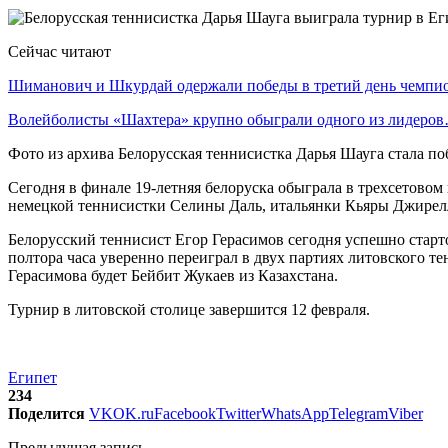
Сейчас читают
Шиманович и Шкурдай одержали победы в третий день чемп
Волейболисты «Шахтера» крупно обыграли одного из лидеро
Фото из архива Белорусская теннисистка Дарья Шауга стала п
Сегодня в финале 19-летняя белоруска обыграла в трехсетовом
немецкой теннисистки Селины Даль, итальянки Кьяры Джирел
Белорусский теннисист Егор Герасимов сегодня успешно старто
полтора часа уверенно переиграл в двух партиях литовского т
Герасимова будет Бейбит Жукаев из Казахстана.
Турнир в литовской столице завершится 12 февраля.
Египет
234
Поделится
VK
OK.ru
Facebook
Twitter
WhatsApp
Telegram
Viber
Предыдущая запись