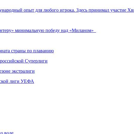
ународный опыт для любого игрока. Здесь принимал участие Х
«Интеру» минимальную победу над «Миланом»
ната страны по плаванию
 российской Суперлиги
езоне экстралиги
ской лиги УЕФА
по воде