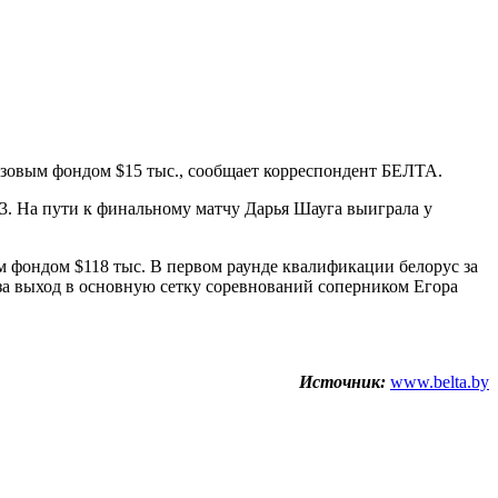
изовым фондом $15 тыс., сообщает корреспондент БЕЛТА.
:3. На пути к финальному матчу Дарья Шауга выиграла у
м фондом $118 тыс. В первом раунде квалификации белорус за
 за выход в основную сетку соревнований соперником Егора
Источник:
www.belta.by