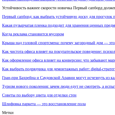
Устойчивость важнее скорости новичка Первый сапборд долж
Первый сапборд: как выбрать устойчивую доску для прогулок 
Какая пузырчатая пленка подходит для хранения ценных предм
Когда реклама становится мусором
Крыша над головой спортсмена: почему загородный дом — это
Как чистота офиса влияет на покупательское поведение: псих
Как оформление офиса влияет на конверсию: что забывают мар
Как выбрать подрядчика для демонтажных работ: digital-страте
Гран-при Бахрейна и Саудовской Аравии могут исчезнуть из к
Туризм нового поколения: зачем люди едут не смотреть, а испы
Советы по выбору цвета для отделки стен
Шлифовка паркета — это восстановление пола
Метки