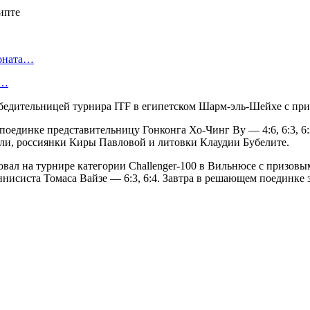
ионата…
в…
обедительницей турнира ITF в египетском Шарм-эль-Шейхе с пр
 поединке представительницу Гонконга Хо-Чинг Ву — 4:6, 6:3, 6
ли, россиянки Киры Павловой и литовки Клаудии Бубелите.
вал на турнире категории Challenger-100 в Вильнюсе с призовы
еннисиста Томаса Вайзе — 6:3, 6:4. Завтра в решающем поединке