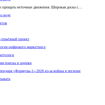
ен прощать неточные движения. Широкая доска с…
по воде
етов
 серьёзный проект
ология цифрового маркетинга
кетологи
гия поиска и оценки
алендаря «Формулы-1»-2026 из-за войны в регионе
тывать