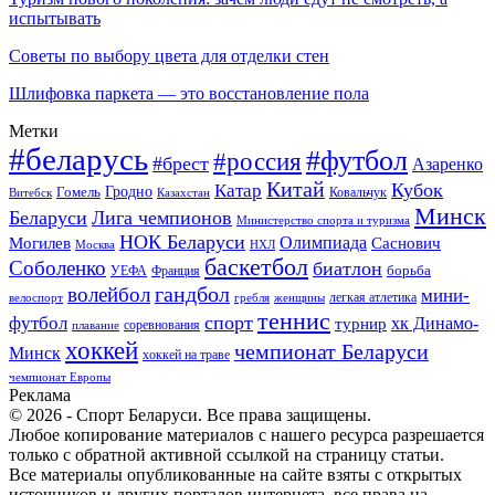
испытывать
Советы по выбору цвета для отделки стен
Шлифовка паркета — это восстановление пола
Метки
#беларусь
#футбол
#россия
#брест
Азаренко
Китай
Кубок
Катар
Гомель
Гродно
Казахстан
Ковальчук
Витебск
Минск
Беларуси
Лига чемпионов
Министерство спорта и туризма
НОК Беларуси
Олимпиада
Могилев
Саснович
Москва
НХЛ
баскетбол
Соболенко
биатлон
борьба
УЕФА
Франция
гандбол
волейбол
мини-
легкая атлетика
гребля
женщины
велоспорт
теннис
спорт
футбол
хк Динамо-
турнир
соревнования
плавание
хоккей
чемпионат Беларуси
Минск
хоккей на траве
чемпионат Европы
Реклама
© 2026 - Спорт Беларуси. Все права защищены.
Любое копирование материалов с нашего ресурса разрешается
только с обратной активной ссылкой на страницу статьи.
Все материалы опубликованные на сайте взяты с открытых
источников и других порталов интернета, все права на