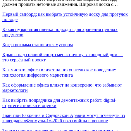
должен прощать неточные движения. Широкая доска с…
Первый сапборд: как выбрать устойчивую доску для прогулок
по воде
Какая пузырчатая пленка подходит для хранения ценных
предметов
Когда реклама становится мусором
Крыша над головой спортсмена: почему загородный дом —
это серьёзный проект
Как чистота офиса влияет на покупательское поведение:
психология цифрового маркетинга
Как оформление офиса влияет на конверсию: что забывают
маркетологи
Как выбрать подрядчика для демонтажных работ: digital-
стратегия поиска и оценки
Гран-при Бахрейна и Саудовской Аравии могут исчезнуть из
календаря «Формулы-1»-2026 из-за войны в регионе
Туризм нового поколения: зачем люди едут не смотреть, а