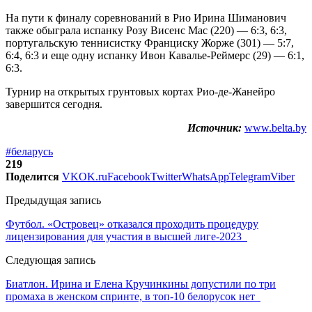
На пути к финалу соревнований в Рио Ирина Шиманович
также обыграла испанку Розу Висенс Мас (220) — 6:3, 6:3,
португальскую теннисистку Франциску Жорже (301) — 5:7,
6:4, 6:3 и еще одну испанку Ивон Кавалье-Реймерс (29) — 6:1,
6:3.
Турнир на открытых грунтовых кортах Рио-де-Жанейро
завершится сегодня.
Источник:
www.belta.by
#беларусь
219
Поделится
VK
OK.ru
Facebook
Twitter
WhatsApp
Telegram
Viber
Предыдущая запись
Футбол. «Островец» отказался проходить процедуру
лицензирования для участия в высшей лиге-2023
Следующая запись
Биатлон. Ирина и Елена Кручинкины допустили по три
промаха в женском спринте, в топ-10 белорусок нет