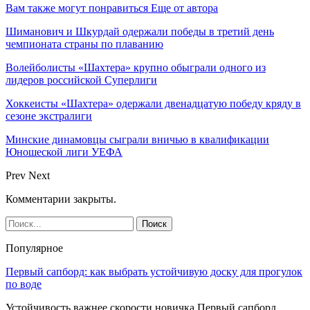
Вам также могут понравиться
Еще от автора
Шиманович и Шкурдай одержали победы в третий день
чемпионата страны по плаванию
Волейболисты «Шахтера» крупно обыграли одного из
лидеров российской Суперлиги
Хоккеисты «Шахтера» одержали двенадцатую победу кряду в
сезоне экстралиги
Минские динамовцы сыграли вничью в квалификации
Юношеской лиги УЕФА
Prev
Next
Комментарии закрыты.
Популярное
Первый сапборд: как выбрать устойчивую доску для прогулок
по воде
Устойчивость важнее скорости новичка Первый сапборд