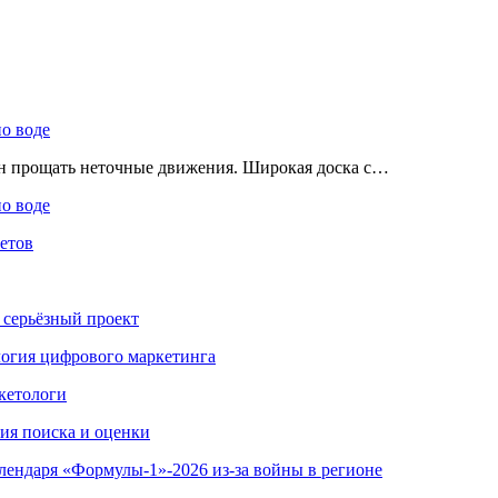
по воде
ен прощать неточные движения. Широкая доска с…
по воде
етов
 серьёзный проект
ология цифрового маркетинга
кетологи
гия поиска и оценки
алендаря «Формулы-1»-2026 из-за войны в регионе