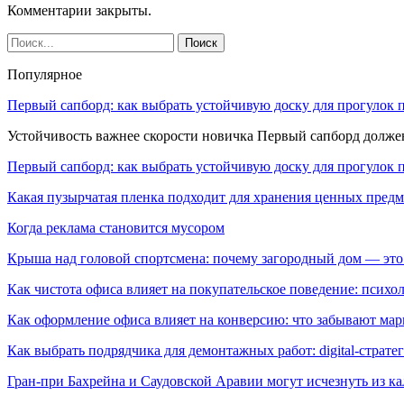
Комментарии закрыты.
Популярное
Первый сапборд: как выбрать устойчивую доску для прогулок 
Устойчивость важнее скорости новичка Первый сапборд долж
Первый сапборд: как выбрать устойчивую доску для прогулок 
Какая пузырчатая пленка подходит для хранения ценных предм
Когда реклама становится мусором
Крыша над головой спортсмена: почему загородный дом — это
Как чистота офиса влияет на покупательское поведение: псих
Как оформление офиса влияет на конверсию: что забывают мар
Как выбрать подрядчика для демонтажных работ: digital-страте
Гран-при Бахрейна и Саудовской Аравии могут исчезнуть из к