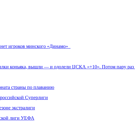
 нет игроков минского «Динамо»
ылки коньяка, вышли — и одолели ЦСКА «+10». Потом пару ра
ната страны по плаванию
 российской Суперлиги
езоне экстралиги
ской лиги УЕФА