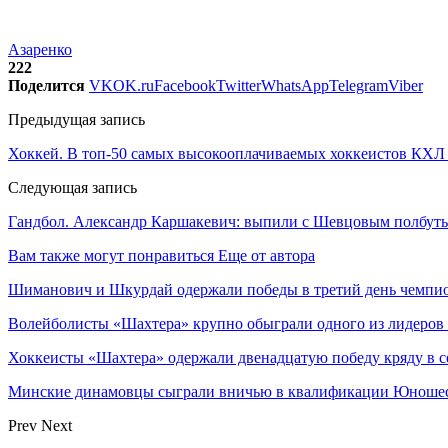
Азаренко
222
Поделится
VK
OK.ru
Facebook
Twitter
WhatsApp
Telegram
Viber
Предыдущая запись
Хоккей. В топ-50 самых высокооплачиваемых хоккеистов КХЛ
Следующая запись
Гандбол. Александр Каршакевич: выпили с Шевцовым полбут
Вам также могут понравиться
Еще от автора
Шиманович и Шкурдай одержали победы в третий день чемпио
Волейболисты «Шахтера» крупно обыграли одного из лидеров
Хоккеисты «Шахтера» одержали двенадцатую победу кряду в с
Минские динамовцы сыграли вничью в квалификации Юноше
Prev
Next