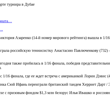
ионата…
в…
Виктория Азаренко (14-й номер мирового рейтинга) вышла в 1/1
рала российскую теннисистку Анастасию Павлюченкову (732) — 6
сегодня также пробилась в 1/16 финала, победив представительн
.
1/16 финала, где ее ждет встреча с американкой Лорин Дэвис (4
нка Сюй Ифань переиграли британский тандем Херриет Дарт / Эд
Дохе с призовым фондом $1,3 млн белорус Илья Ивашко и росси