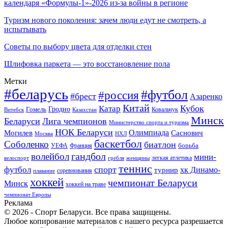
календаря «Формулы-1»-2026 из-за войны в регионе
Туризм нового поколения: зачем люди едут не смотреть, а
испытывать
Советы по выбору цвета для отделки стен
Шлифовка паркета — это восстановление пола
Метки
#беларусь
#футбол
#россия
#брест
Азаренко
Китай
Кубок
Катар
Гомель
Гродно
Казахстан
Ковальчук
Витебск
Минск
Беларуси
Лига чемпионов
Министерство спорта и туризма
НОК Беларуси
Олимпиада
Могилев
Саснович
Москва
НХЛ
баскетбол
Соболенко
биатлон
борьба
УЕФА
Франция
гандбол
волейбол
мини-
легкая атлетика
гребля
женщины
велоспорт
теннис
спорт
футбол
хк Динамо-
турнир
соревнования
плавание
хоккей
чемпионат Беларуси
Минск
хоккей на траве
чемпионат Европы
Реклама
© 2026 - Спорт Беларуси. Все права защищены.
Любое копирование материалов с нашего ресурса разрешается