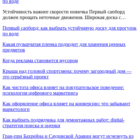
по воде
Устойчивость важнее скорости новичка Первый сапборд
должен прощать неточные движения. Широкая доска с…
Первый сапборд: как выбрать устойчивую доску для прогулок
по воде
Какая пузырчатая пленка подходит для хранения ценных
предметов
Когда реклама становится мусором
Крыша над головой спортсмена: почему загородный дом —
это серьёзный проект
Как чистота офиса влияет на покупательское поведение:
психология цифрового маркетинга
Как оформление офиса влияет на конверсию: что забывают
маркетологи
Как выбрать подрядчика для демонтажных работ: digital-
стратегия поиска и оценки
Гран-при Бахрейна и Саудовской Аравии могут исчезнуть из