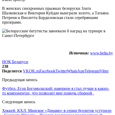
В женских синхронных прыжках белоруски Злата
Шалковская и Виктория Куйдан выиграли золото, а Татьяна
Петреня и Виолетта Бордиловская стали серебряными
призерами.
Источник:
www.belta.by
НОК Беларуси
238
Поделится
VK
OK.ru
Facebook
Twitter
WhatsApp
Telegram
Viber
Предыдущая запись
Футбол. Егор Богомольский: наверное я стал лучше в каких-
то компонентах, что позволит мне помочь сборной
Следующая запись
Хоккей. КХЛ. Минское «Динамо» в серии буллитов уступило