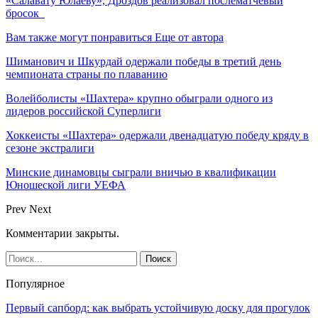
«Салавату Юлаеву», Дроздов реализовал послематчевый
бросок
Вам также могут понравиться
Еще от автора
Шиманович и Шкурдай одержали победы в третий день
чемпионата страны по плаванию
Волейболисты «Шахтера» крупно обыграли одного из
лидеров российской Суперлиги
Хоккеисты «Шахтера» одержали двенадцатую победу кряду в
сезоне экстралиги
Минские динамовцы сыграли вничью в квалификации
Юношеской лиги УЕФА
Prev
Next
Комментарии закрыты.
Популярное
Первый сапборд: как выбрать устойчивую доску для прогулок