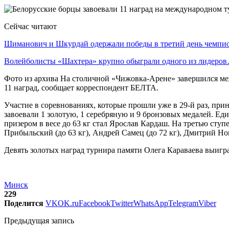
Сейчас читают
Шиманович и Шкурдай одержали победы в третий день чемп
Волейболисты «Шахтера» крупно обыграли одного из лидеро
Фото из архива На столичной «Чижовка-Арене» завершился ме
11 наград, сообщает корреспондент БЕЛТА.
Участие в соревнованиях, которые прошли уже в 29-й раз, при
завоевали 1 золотую, 1 серебряную и 9 бронзовых медалей. Е
призером в весе до 63 кг стал Ярослав Кардаш. На третью ступ
Прибыльский (до 63 кг), Андрей Самец (до 72 кг), Дмитрий Нов
Девять золотых наград турнира памяти Олега Караваева выигра
Минск
229
Поделится
VK
OK.ru
Facebook
Twitter
WhatsApp
Telegram
Viber
Предыдущая запись