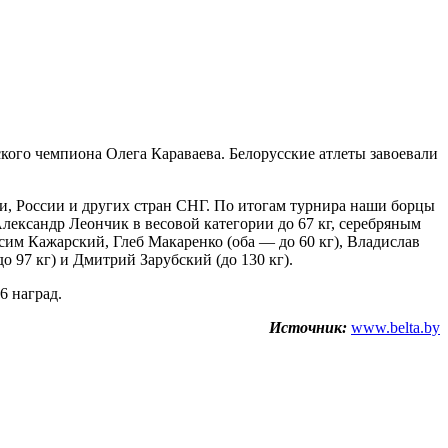
ого чемпиона Олега Караваева. Белорусские атлеты завоевали
си, России и других стран СНГ. По итогам турнира наши борцы
лександр Леончик в весовой категории до 67 кг, серебряным
ксим Кажарский, Глеб Макаренко (оба — до 60 кг), Владислав
о 97 кг) и Дмитрий Зарубский (до 130 кг).
6 наград.
Источник:
www.belta.by