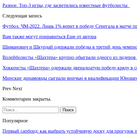
Разное. Топ-3 игры, где засветились известные футболисты
Следующая запись
Футбол. ЧМ-2022. Лишь 1% верит в победу Сенегала в матче
Вам также могут понравиться
Еще от автора
Шиманович и Шкурдай одержали победы в третий день чемпио
Волейболисты «Шахтера» крупно обыграли одного из лидеров
Хоккеисты «Шахтера» одержали двенадцатую победу кряду в с
Минские динамовцы сыграли вничью в квалификации Юноше
Prev
Next
Комментарии закрыты.
Популярное
Первый сапборд: как выбрать устойчивую доску для прогулок 