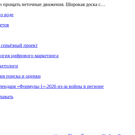
ен прощать неточные движения. Широкая доска с…
по воде
етов
 серьёзный проект
ология цифрового маркетинга
кетологи
гия поиска и оценки
алендаря «Формулы-1»-2026 из-за войны в регионе
тывать