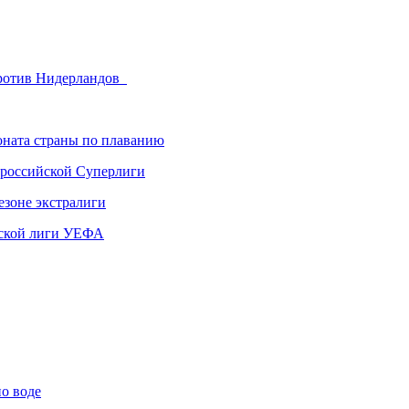
 против Нидерландов
ната страны по плаванию
 российской Суперлиги
езоне экстралиги
ской лиги УЕФА
по воде