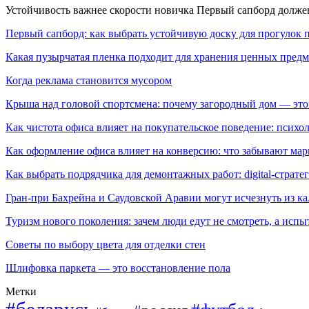
Устойчивость важнее скорости новичка Первый сапборд долж
Первый сапборд: как выбрать устойчивую доску для прогулок 
Какая пузырчатая пленка подходит для хранения ценных предм
Когда реклама становится мусором
Крыша над головой спортсмена: почему загородный дом — это
Как чистота офиса влияет на покупательское поведение: псих
Как оформление офиса влияет на конверсию: что забывают мар
Как выбрать подрядчика для демонтажных работ: digital-страте
Гран-при Бахрейна и Саудовской Аравии могут исчезнуть из к
Туризм нового поколения: зачем люди едут не смотреть, а испы
Советы по выбору цвета для отделки стен
Шлифовка паркета — это восстановление пола
Метки
#беларусь