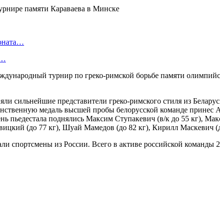
ионата…
в…
ждународный турнир по греко-римской борьбе памяти олимпийск
няли сильнейшие представители греко-римского стиля из Белару
динственную медаль высшей пробы белорусской команде принес А
ень пьедестала поднялись Максим Ступакевич (в/к до 55 кг), Ма
ицкий (до 77 кг), Шуай Мамедов (до 82 кг), Кирилл Маскевич (д
ли спортсмены из России. Всего в активе российской команды 2