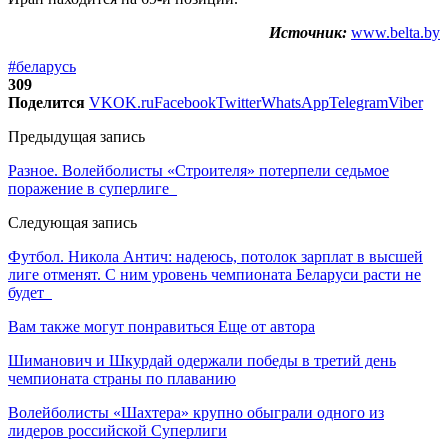
Источник:
www.belta.by
#беларусь
309
Поделится
VK
OK.ru
Facebook
Twitter
WhatsApp
Telegram
Viber
Предыдущая запись
Разное. Волейболисты «Строителя» потерпели седьмое
поражение в суперлиге
Следующая запись
Футбол. Никола Антич: надеюсь, потолок зарплат в высшей
лиге отменят. С ним уровень чемпионата Беларуси расти не
будет
Вам также могут понравиться
Еще от автора
Шиманович и Шкурдай одержали победы в третий день
чемпионата страны по плаванию
Волейболисты «Шахтера» крупно обыграли одного из
лидеров российской Суперлиги