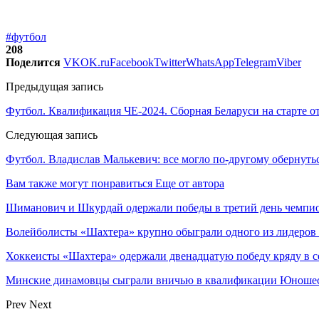
#футбол
208
Поделится
VK
OK.ru
Facebook
Twitter
WhatsApp
Telegram
Viber
Предыдущая запись
Футбол. Квалификация ЧЕ-2024. Сборная Беларуси на старте 
Следующая запись
Футбол. Владислав Малькевич: все могло по-другому обернуться
Вам также могут понравиться
Еще от автора
Шиманович и Шкурдай одержали победы в третий день чемпио
Волейболисты «Шахтера» крупно обыграли одного из лидеров
Хоккеисты «Шахтера» одержали двенадцатую победу кряду в с
Минские динамовцы сыграли вничью в квалификации Юноше
Prev
Next