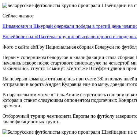
Сейчас читают
Шиманович и Шкурдай одержали победы в третий день чемп
Волейболисты «Шахтера» крупно обыграли одного из лидеро
Фото с сайта abff.by Национальная сборная Беларуси по футб
Первым соперником белорусов в квалификации стала сборная 
начались вскоре после стартового свистка: уже на четвертой
закончились: спустя 12 минут все тот же Штеффен удвоил преи
На перерыв команды отправились при счете 3:0 в пользу швейц
отправили в ворота Андрея Кудравца еще по мячу, доведя итого
В параллельном матче в Тель-Авиве встретились соперники ком
которая и станет следующим оппонентом подопечных Кондратьев
времени.
Отборочный турнир чемпионата Европы по футболу завершится 
квалификационных групп.