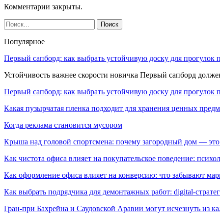
Комментарии закрыты.
Популярное
Первый сапборд: как выбрать устойчивую доску для прогулок 
Устойчивость важнее скорости новичка Первый сапборд долж
Первый сапборд: как выбрать устойчивую доску для прогулок 
Какая пузырчатая пленка подходит для хранения ценных предм
Когда реклама становится мусором
Крыша над головой спортсмена: почему загородный дом — это
Как чистота офиса влияет на покупательское поведение: псих
Как оформление офиса влияет на конверсию: что забывают мар
Как выбрать подрядчика для демонтажных работ: digital-страте
Гран-при Бахрейна и Саудовской Аравии могут исчезнуть из к