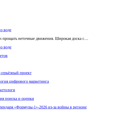
по воде
ен прощать неточные движения. Широкая доска с…
по воде
етов
 серьёзный проект
ология цифрового маркетинга
кетологи
гия поиска и оценки
алендаря «Формулы-1»-2026 из-за войны в регионе