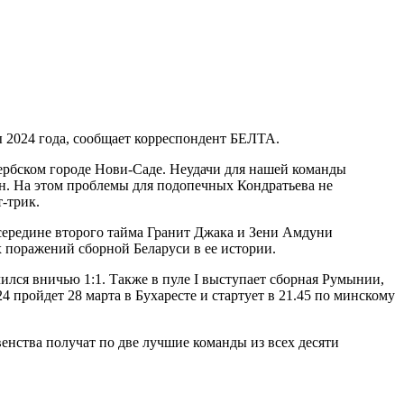
ы 2024 года, сообщает корреспондент БЕЛТА.
ербском городе Нови-Саде. Неудачи для нашей команды
ен. На этом проблемы для подопечных Кондратьева не
т-трик.
 середине второго тайма Гранит Джака и Зени Амдуни
х поражений сборной Беларуси в ее истории.
ился вничью 1:1. Также в пуле I выступает сборная Румынии,
 пройдет 28 марта в Бухаресте и стартует в 21.45 по минскому
нства получат по две лучшие команды из всех десяти