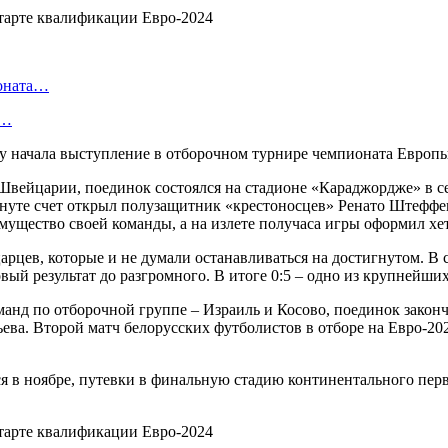
ионата…
в…
олу начала выступление в отборочном турнире чемпионата Европ
Швейцарии, поединок состоялся на стадионе «Караджордже» в с
 минуте счет открыл полузащитник «крестоносцев» Ренато Штефф
мущество своей команды, а на излете получаса игры оформил хе
арцев, которые и не думали останавливаться на достигнутом. В
вый результат до разгромного. В итоге 0:5 – одно из крупнейши
анд по отборочной группе – Израиль и Косово, поединок законч
а. Второй матч белорусских футболистов в отборе на Евро-2024
в ноябре, путевки в финальную стадию континентального перве