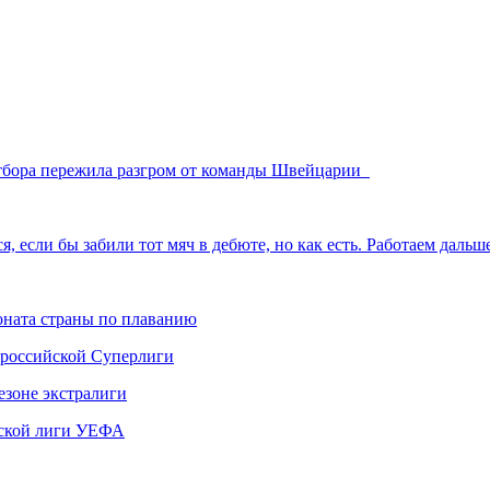
отбора пережила разгром от команды Швейцарии
, если бы забили тот мяч в дебюте, но как есть. Работаем даль
ната страны по плаванию
 российской Суперлиги
езоне экстралиги
ской лиги УЕФА