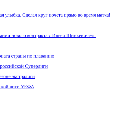
я улыбка. Сделал круг почета прямо во время матча!
сании нового контракта с Ильей Шинкевичем
ната страны по плаванию
 российской Суперлиги
езоне экстралиги
ской лиги УЕФА