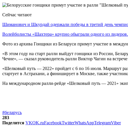
Сейчас читают
Шиманович и Шкурдай одержали победы в третий день чемп
Волейболисты «Шахтера» крупно обыграли одного из лидеро
Фото из архива Гонщики из Беларуси примут участие в между
«В этом году на старт ралли выйдут гонщики из России, Бела
Чечне», — сказал руководитель ралли Виктор Чагин на встрече
«Шелковый путь — 2022» пройдет с 6 по 16 июля. Маршрут ралл
стартует в Астрахани, а финиширует в Москве, также участник
На международном ралли-рейде «Шелковый путь — 2021» экипа
#беларусь
283
Поделится
VK
OK.ru
Facebook
Twitter
WhatsApp
Telegram
Viber