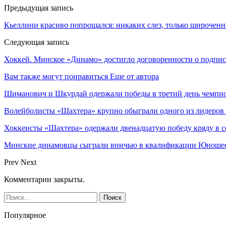
Предыдущая запись
Кьеллини красиво попрощался: никаких слез, только широченна
Следующая запись
Хоккей. Минское «Динамо» достигло договоренности о подпи
Вам также могут понравиться
Еще от автора
Шиманович и Шкурдай одержали победы в третий день чемпио
Волейболисты «Шахтера» крупно обыграли одного из лидеров
Хоккеисты «Шахтера» одержали двенадцатую победу кряду в с
Минские динамовцы сыграли вничью в квалификации Юноше
Prev
Next
Комментарии закрыты.
Популярное