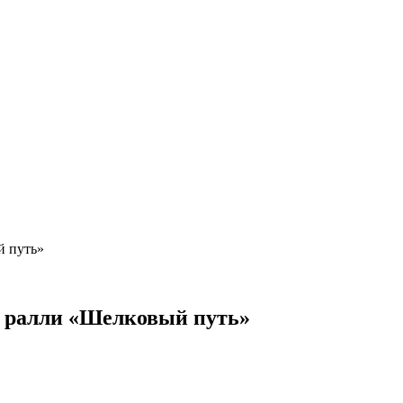
й путь»
в ралли «Шелковый путь»