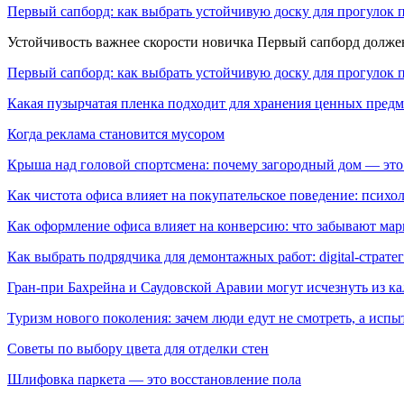
Первый сапборд: как выбрать устойчивую доску для прогулок 
Устойчивость важнее скорости новичка Первый сапборд долж
Первый сапборд: как выбрать устойчивую доску для прогулок 
Какая пузырчатая пленка подходит для хранения ценных предм
Когда реклама становится мусором
Крыша над головой спортсмена: почему загородный дом — это
Как чистота офиса влияет на покупательское поведение: псих
Как оформление офиса влияет на конверсию: что забывают мар
Как выбрать подрядчика для демонтажных работ: digital-страте
Гран-при Бахрейна и Саудовской Аравии могут исчезнуть из к
Туризм нового поколения: зачем люди едут не смотреть, а испы
Советы по выбору цвета для отделки стен
Шлифовка паркета — это восстановление пола