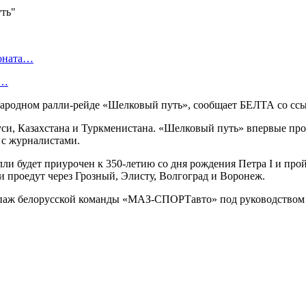
ионата…
в…
народном ралли-рейде «Шелковый путь», сообщает БЕЛТА со сс
руси, Казахстана и Туркменистана. «Шелковый путь» впервые пр
 с журналистами.
и будет приурочен к 350-летию со дня рождения Петра I и прой
и проедут через Грозный, Элисту, Волгоград и Воронеж.
ж белорусской команды «МАЗ-СПОРТавто» под руководством Сер