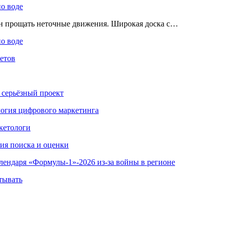
по воде
ен прощать неточные движения. Широкая доска с…
по воде
етов
 серьёзный проект
ология цифрового маркетинга
кетологи
гия поиска и оценки
алендаря «Формулы-1»-2026 из-за войны в регионе
тывать