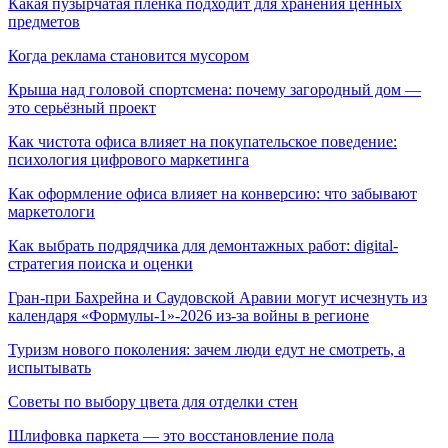
Какая пузырчатая пленка подходит для хранения ценных
предметов
Когда реклама становится мусором
Крыша над головой спортсмена: почему загородный дом —
это серьёзный проект
Как чистота офиса влияет на покупательское поведение:
психология цифрового маркетинга
Как оформление офиса влияет на конверсию: что забывают
маркетологи
Как выбрать подрядчика для демонтажных работ: digital-
стратегия поиска и оценки
Гран-при Бахрейна и Саудовской Аравии могут исчезнуть из
календаря «Формулы-1»-2026 из-за войны в регионе
Туризм нового поколения: зачем люди едут не смотреть, а
испытывать
Советы по выбору цвета для отделки стен
Шлифовка паркета — это восстановление пола