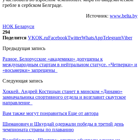
гребле в сербском Белграде.
Источник:
www.belta.by
НОК Беларуси
294
Поделится
VK
OK.ru
Facebook
Twitter
WhatsApp
Telegram
Viber
Предыдущая запись
Разное. Белорусские «академики» допущены к
международным стартам в нейтральном статусе. «Четверки» и
«восьмерки» запрещены
Следующая запись
Хоккей. Андрей Костицын станет в минском «Динамо»
замначальника спортивного отдела и возглавит скаутское
направление
Вам также могут понравиться
Еще от автора
Шиманович и Шкурдай одержали победы в третий день
чемпионата страны по плаванию