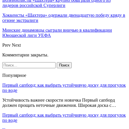
Волейболисты «Шахтера» крупно обыграли одного из
лидеров российской Суперлиги
Хоккеисты «Шахтера» одержали двенадцатую победу кряду в
сезоне экстралиги
Минские динамовцы сыграли вничью в квалификации
Юношеской лиги УЕФА
Prev
Next
Комментарии закрыты.
Популярное
Первый сапборд: как выбрать устойчивую доску для прогулок
по воде
Устойчивость важнее скорости новичка Первый сапборд
должен прощать неточные движения. Широкая доска с…
Первый сапборд: как выбрать устойчивую доску для прогулок
по воде