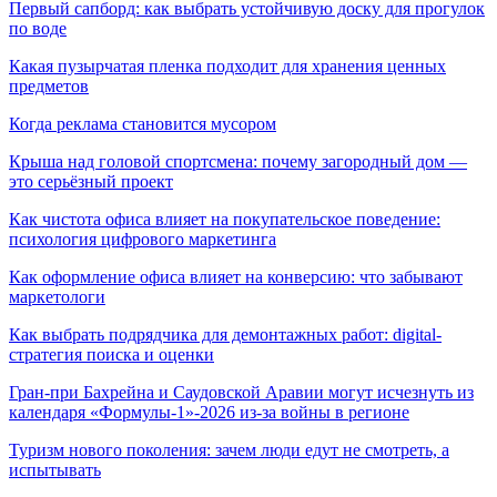
Первый сапборд: как выбрать устойчивую доску для прогулок
по воде
Какая пузырчатая пленка подходит для хранения ценных
предметов
Когда реклама становится мусором
Крыша над головой спортсмена: почему загородный дом —
это серьёзный проект
Как чистота офиса влияет на покупательское поведение:
психология цифрового маркетинга
Как оформление офиса влияет на конверсию: что забывают
маркетологи
Как выбрать подрядчика для демонтажных работ: digital-
стратегия поиска и оценки
Гран-при Бахрейна и Саудовской Аравии могут исчезнуть из
календаря «Формулы-1»-2026 из-за войны в регионе
Туризм нового поколения: зачем люди едут не смотреть, а
испытывать