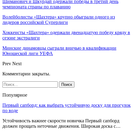
Шиманович и Шкурдай одержали победы в третий день
чемпионата страны по плаванию
Волейболисты «Шахтера» крупно обыграли одного из
лидеров российской Суперлиги
Хоккеисты «Шахтера» одержали двенадцатую победу кряду в
сезоне экстралиги
Минские динамовцы сыграли вничью в квалификации
Юношеской лиги УЕФА
Prev
Next
Комментарии закрыты.
Популярное
Первый сапборд: как выбрать устойчивую доску для прогулок
по воде
Устойчивость важнее скорости новичка Первый сапборд
должен прощать неточные движения. Широкая доска с…