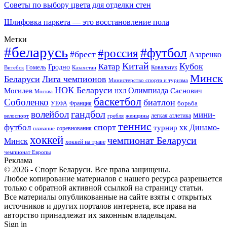
Советы по выбору цвета для отделки стен
Шлифовка паркета — это восстановление пола
Метки
#беларусь
#футбол
#россия
#брест
Азаренко
Китай
Кубок
Катар
Гомель
Гродно
Казахстан
Ковальчук
Витебск
Минск
Беларуси
Лига чемпионов
Министерство спорта и туризма
НОК Беларуси
Олимпиада
Могилев
Саснович
Москва
НХЛ
баскетбол
Соболенко
биатлон
борьба
УЕФА
Франция
гандбол
волейбол
мини-
легкая атлетика
гребля
женщины
велоспорт
теннис
спорт
футбол
хк Динамо-
турнир
соревнования
плавание
хоккей
чемпионат Беларуси
Минск
хоккей на траве
чемпионат Европы
Реклама
© 2026 - Спорт Беларуси. Все права защищены.
Любое копирование материалов с нашего ресурса разрешается
только с обратной активной ссылкой на страницу статьи.
Все материалы опубликованные на сайте взяты с открытых
источников и других порталов интернета, все права на
авторство принадлежат их законным владельцам.
Sign in