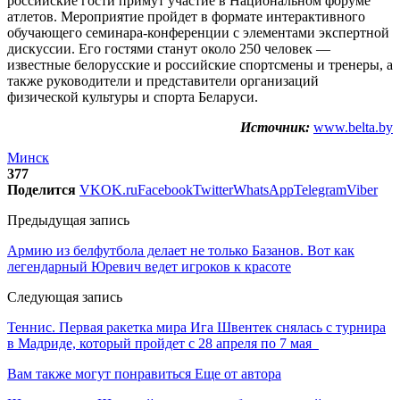
российские гости примут участие в Национальном форуме
атлетов. Мероприятие пройдет в формате интерактивного
обучающего семинара-конференции с элементами экспертной
дискуссии. Его гостями станут около 250 человек —
известные белорусские и российские спортсмены и тренеры, а
также руководители и представители организаций
физической культуры и спорта Беларуси.
Источник:
www.belta.by
Минск
377
Поделится
VK
OK.ru
Facebook
Twitter
WhatsApp
Telegram
Viber
Предыдущая запись
Армию из белфутбола делает не только Базанов. Вот как
легендарный Юревич ведет игроков к красоте
Следующая запись
Теннис. Первая ракетка мира Ига Швентек снялась с турнира
в Мадриде, который пройдет c 28 апреля по 7 мая
Вам также могут понравиться
Еще от автора