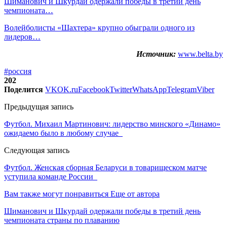
Шиманович и Шкурдай одержали победы в третий день
чемпионата…
Волейболисты «Шахтера» крупно обыграли одного из
лидеров…
Источник:
www.belta.by
#россия
202
Поделится
VK
OK.ru
Facebook
Twitter
WhatsApp
Telegram
Viber
Предыдущая запись
Футбол. Михаил Мартинович: лидерство минского «Динамо»
ожидаемо было в любому случае
Следующая запись
Футбол. Женская сборная Беларуси в товарищеском матче
уступила команде России
Вам также могут понравиться
Еще от автора
Шиманович и Шкурдай одержали победы в третий день
чемпионата страны по плаванию