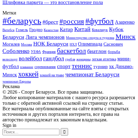
Шлифовка паркета — это восстановление пола
Метки
#беларусь
#футбол
#россия
#брест
Азаренко
Китай
Кубок
Катар
Гомель
Гродно
Казахстан
Ковальчук
Витебск
Минск
Беларуси
Лига чемпионов
Министерство спорта и туризма
НОК Беларуси
Олимпиада
Могилев
Саснович
Москва
НХЛ
баскетбол
Соболенко
биатлон
борьба
УЕФА
Франция
гандбол
волейбол
мини-
легкая атлетика
гребля
женщины
велоспорт
теннис
спорт
футбол
хк Динамо-
турнир
соревнования
плавание
хоккей
чемпионат Беларуси
Минск
хоккей на траве
чемпионат Европы
Реклама
© 2026 - Спорт Беларуси. Все права защищены.
Любое копирование материалов с нашего ресурса разрешается
только с обратной активной ссылкой на страницу статьи.
Все материалы опубликованные на сайте взяты с открытых
источников и других порталов интернета, все права на
авторство принадлежат их законным владельцам.
Sign in