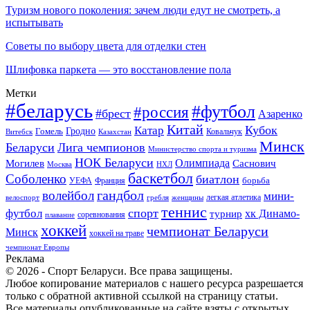
Туризм нового поколения: зачем люди едут не смотреть, а
испытывать
Советы по выбору цвета для отделки стен
Шлифовка паркета — это восстановление пола
Метки
#беларусь
#футбол
#россия
#брест
Азаренко
Китай
Кубок
Катар
Гомель
Гродно
Казахстан
Ковальчук
Витебск
Минск
Беларуси
Лига чемпионов
Министерство спорта и туризма
НОК Беларуси
Олимпиада
Могилев
Саснович
Москва
НХЛ
баскетбол
Соболенко
биатлон
борьба
УЕФА
Франция
гандбол
волейбол
мини-
легкая атлетика
гребля
женщины
велоспорт
теннис
спорт
футбол
хк Динамо-
турнир
соревнования
плавание
хоккей
чемпионат Беларуси
Минск
хоккей на траве
чемпионат Европы
Реклама
© 2026 - Спорт Беларуси. Все права защищены.
Любое копирование материалов с нашего ресурса разрешается
только с обратной активной ссылкой на страницу статьи.
Все материалы опубликованные на сайте взяты с открытых