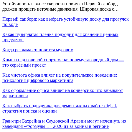
Устойчивость важнее скорости новичка Первый сапборд
должен прощать неточные движения. Широкая доска с…
Первый сапборд: как выбрать устойчивую доску для прогулок
по воде
Какая пузырчатая пленка подходит для хранения ценных
предметов
Когда реклама становится мусором
Крыша над головой спортсмена: почему загородный дом —
это серьёзный проект
Как чистота офиса влияет на покупательское поведение:
психология цифрового маркетинга
Как оформление офиса влияет на конверсию: что забывают
маркетологи
Как выбрать подрядчика для демонтажных работ: digital-
стратегия поиска и оценки
Гран-при Бахрейна и Саудовской Аравии могут исчезнуть из
календаря «Формулы-1»-2026 из-за войны в регионе