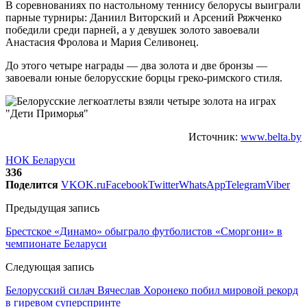
В соревнованиях по настольному теннису белорусы выиграли
парные турниры: Даниил Виторский и Арсений Ряжченко
победили среди парней, а у девушек золото завоевали
Анастасия Фролова и Мария Селивонец.
До этого четыре награды — два золота и две бронзы —
завоевали юные белорусские борцы греко-римского стиля.
Источник:
www.belta.by
НОК Беларуси
336
Поделится
VK
OK.ru
Facebook
Twitter
WhatsApp
Telegram
Viber
Предыдущая запись
Брестское «Динамо» обыграло футболистов «Сморгони» в
чемпионате Беларуси
Следующая запись
Белорусский силач Вячеслав Хоронеко побил мировой рекорд
в гиревом суперспринте