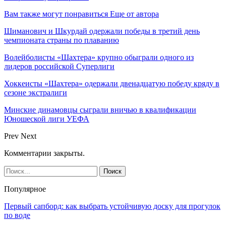
Вам также могут понравиться
Еще от автора
Шиманович и Шкурдай одержали победы в третий день
чемпионата страны по плаванию
Волейболисты «Шахтера» крупно обыграли одного из
лидеров российской Суперлиги
Хоккеисты «Шахтера» одержали двенадцатую победу кряду в
сезоне экстралиги
Минские динамовцы сыграли вничью в квалификации
Юношеской лиги УЕФА
Prev
Next
Комментарии закрыты.
Популярное
Первый сапборд: как выбрать устойчивую доску для прогулок
по воде